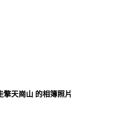
稜縱走擎天崗山 的相簿照片