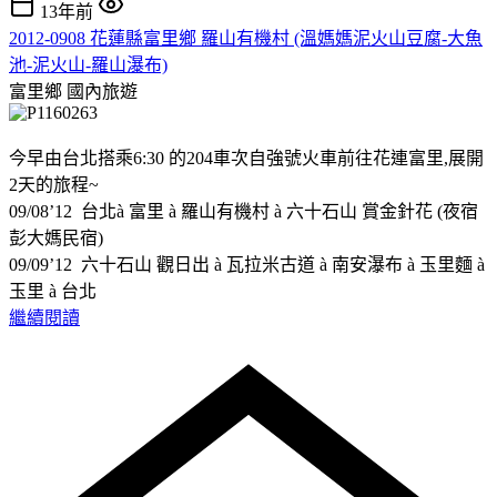
13年前
2012-0908 花蓮縣富里鄉 羅山有機村 (溫媽媽泥火山豆腐-大魚
池-泥火山-羅山瀑布)
富里鄉
國內旅遊
今早由台北搭乘6:30 的204車次自強號火車前往花連富里,展開
2天的旅程~
09/08’12 台北à 富里 à 羅山有機村 à 六十石山 賞金針花 (夜宿
彭大媽民宿)
09/09’12 六十石山 觀日出 à 瓦拉米古道 à 南安瀑布 à 玉里麵 à
玉里 à 台北
繼續閱讀