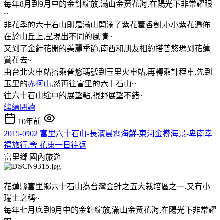
每年8月到9月中的金針綻放,滿山金黃花海,在陽光下非常耀眼
~
非花季的六十石山則是滿山開滿了紫花藿香魝,小小紫花遍佈
在於山丘上,呈現出不同的風情~
又到了金針花開的美麗季節,南西和朋友相約搭普悠瑪到花蓮
賞花去~
由台北火車站搭乘普悠瑪號到玉里火車站,再轉乘計程車,先到
玉里的
赤柯山
,然再往富里的六十石山~
往六十石山途中的展望點,視野展望不錯~
繼續閱讀
10年前
2015-0902 富里六十石山-長濱晨霄海鮮-東河金樽海景-卑南幸
福旅行.舍 花東一日往返
富里鄉
國內旅遊
花蓮縣富里鄉六十石山為台灣金針之五大栽培區之一,又有小
瑞士之稱~
每年七月底到9月中的金針綻放,滿山金黃花海,在陽光下非常耀