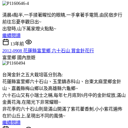
清晨4點半,一手揉著睲忪的眼睛,一手拿著手電筒,由民宿步行
前往忘憂亭觀日出~
出發時,山下萬家燈火點點~
繼續閱讀
13年前
2012-0908 花蓮縣富里鄉 六十石山 賞金針花行
富里鄉
國內旅遊
台灣金針之五大栽培區分別為:
花蓮縣富里鄉六十石山、玉里鎮赤科山、台東太麻里鄉金針
山、嘉義縣梅山鄉以及高雄縣六龜鄉~
六十石山又有小瑞士之稱,每年七月底到9月中的金針綻放,滿山
金黃花海,在陽光下非常耀眼~
非花季的六十石山則是滿山開滿了紫花藿香魝,小小紫花遍佈
在於山丘上,呈現出不同的風情~
繼續閱讀