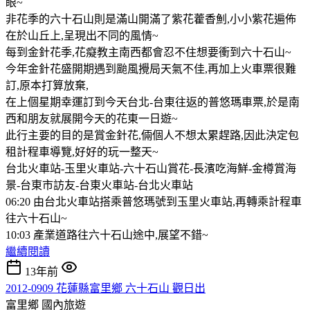
眼~
非花季的六十石山則是滿山開滿了紫花藿香魝,小小紫花遍佈
在於山丘上,呈現出不同的風情~
每到金針花季,花癡教主南西都會忍不住想要衝到六十石山~
今年金針花盛開期遇到颱風攪局天氣不佳,再加上火車票很難
訂,原本打算放棄,
在上個星期幸運訂到今天台北-台東往返的普悠瑪車票,於是南
西和朋友就展開今天的花東一日遊~
此行主要的目的是賞金針花,倆個人不想太累趕路,因此決定包
租計程車導覽,好好的玩一整天~
台北火車站-玉里火車站-六十石山賞花-長濱吃海鮮-金樽賞海
景-台東市訪友-台東火車站-台北火車站
06:20 由台北火車站搭乘普悠瑪號到玉里火車站,再轉乘計程車
往六十石山~
10:03 產業道路往六十石山途中,展望不錯~
繼續閱讀
13年前
2012-0909 花蓮縣富里鄉 六十石山 觀日出
富里鄉
國內旅遊