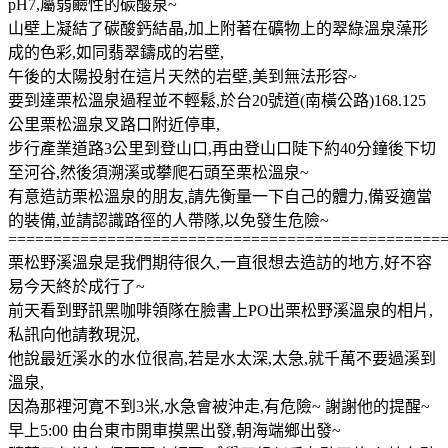
pH7,屬弱鹼性的碳酸泉~
山壁上凝結了碳酸鈣結晶,加上附著在礦物上的翠綠溫泉藻形
成的色彩,如同翡翠鑄成的岩壁,
午後的太陽投射在這片天然的岩壁,美到無法形容~
要到達栗松溫泉過程並不輕鬆,於台20號道(南橫公路)168.125
公里栗松溫泉叉路口附近停車,
步行產業道路3公里到登山口,再由登山口陡下約40分鐘後下切
至河谷,然後須溯溪或攀爬石頭至栗松溫泉~
有意造訪栗松溫泉的朋友,請先衡量一下自己的體力,備妥適當
的裝備,並請認識路徑的人帶隊,以免發生危險~
================================================
栗松野溪溫泉是我們期待很久,一直很想去造訪的地方,好不容
易今天終於成行了~
前天看到野訊黑咖啡領隊在臉書上PO出栗松野溪溫泉的相片,
私訊向他請教現況,
他說最近溪水的水位很高,若是水太深,太急,就千萬不要過溪到
溫泉,
因為那裡河寛不到3米,水急會被沖走,有危險~ 謝謝他的提醒~
早上5:00 由台東市開車摸黑出發,朝海端鄉出發~