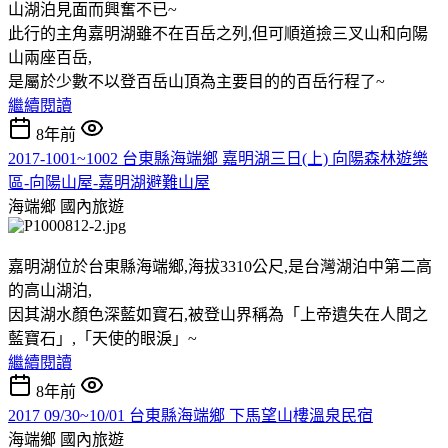
山湖泊見面而興奮不已~
此行的主角嘉明湖雖不在百岳之列,但可順道撿三叉山和向陽
山兩座百岳,
是屬於少數不以登百岳山頂為主要目的的百岳行程了~
繼續閱讀
8年前
2017-1001~1002 台東縣海端鄉 嘉明湖三日(上) 向陽森林遊樂
區-向陽山屋-嘉明湖避難山屋
海端鄉
國內旅遊
嘉明湖位於台東縣海端鄉,海拔3310公尺,是台灣湖泊中第二高
的高山湖泊,
因其湖水顏色深藍如寶石,被登山界稱為「上帝遺失在人間之
藍寶石」,「天使的眼淚」~
繼續閱讀
8年前
2017 09/30~10/01 台東縣海端鄉 下馬望山樓溫泉民宿
海端鄉
國內旅遊