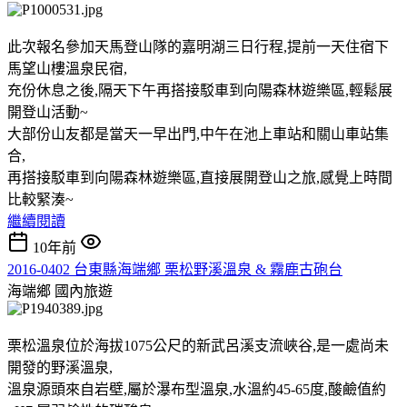
此次報名參加天馬登山隊的嘉明湖三日行程,提前一天住宿下
馬望山樓溫泉民宿,
充份休息之後,隔天下午再搭接駁車到向陽森林遊樂區,輕鬆展
開登山活動~
大部份山友都是當天一早出門,中午在池上車站和關山車站集
合,
再搭接駁車到向陽森林遊樂區,直接展開登山之旅,感覺上時間
比較緊湊~
繼續閱讀
10年前
2016-0402 台東縣海端鄉 栗松野溪溫泉 & 霧鹿古砲台
海端鄉
國內旅遊
栗松溫泉位於海拔1075公尺的新武呂溪支流峽谷,是一處尚未
開發的野溪溫泉,
溫泉源頭來自岩壁,屬於瀑布型溫泉,水溫約45-65度,酸鹼值約