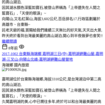
的高山湖泊,
因其湖水顏色深藍如寶石,被登山界稱為「上帝遺失在人間之
藍寶石」,「天使的眼淚」~
向陽山,又名紅葉山,海拔3,602公尺,百岳排名17,行政區劃屬於
高雄市、台東縣~
託老天爺的福,賞賜給我們連續三天無比的好天氣,天天出大景,
昨天終於看到台灣最美麗的高山湖泊,開心到半夜做夢也會笑!!
繼續閱讀
8年前
2017-1002 台東縣海端鄉 嘉明湖三日(中) 嘉明湖避難山屋-嘉明
湖-三叉山-向陽山北峰-嘉明湖避難山屋營地
海端鄉
國內旅遊
嘉明湖位於台東縣海端鄉,海拔3310公尺,是台灣湖泊中第二高
的高山湖泊,
因其湖水顏色深藍如寶石,被登山界稱為「上帝遺失在人間之
藍寶石」,「天使的眼淚」~
久聞嘉明湖的美,心中已嚮往多年,終於可以和台灣最美麗的高