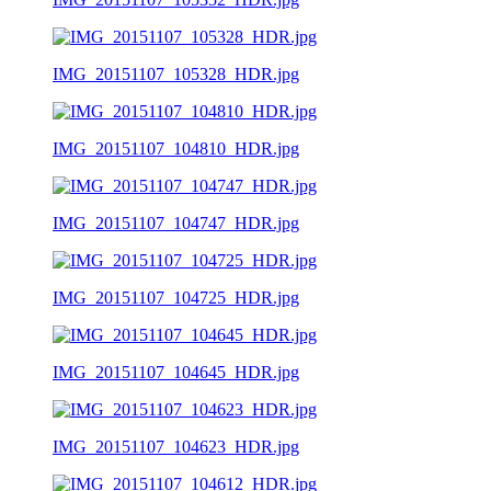
IMG_20151107_105328_HDR.jpg
IMG_20151107_104810_HDR.jpg
IMG_20151107_104747_HDR.jpg
IMG_20151107_104725_HDR.jpg
IMG_20151107_104645_HDR.jpg
IMG_20151107_104623_HDR.jpg