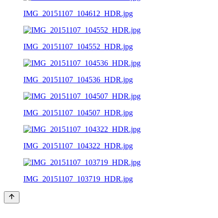
IMG_20151107_104612_HDR.jpg
IMG_20151107_104552_HDR.jpg
IMG_20151107_104536_HDR.jpg
IMG_20151107_104507_HDR.jpg
IMG_20151107_104322_HDR.jpg
IMG_20151107_103719_HDR.jpg