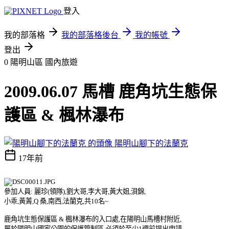
登入
我的部落格
我的部落格後台
我的帳號
登出
0 陽明山區
國內旅遊
2009.06.07 馬槽 鹿角坑生態保
護區 & 楓林瀑布
陽明山腳下的法蘭克
17年前
參加人員: 麗珍(領隊),劉大哥,李大哥,黃大姐,浿錦,
小乖,黃菁,Q 桑,南西,法蘭克,共10名~
鹿角坑生態保護區 & 楓林瀑布的入口處,在陽明山馬槽村附近,
屬於陽明山國家公園的保護管制區,必須於至少1週前提出申請,