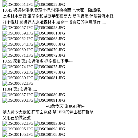
10:45 過楓林溪後,發現土徑,沿溪徐徐而上,大家一陣讚嘆,
此處林木高聳,筆筒樹和姑婆芋都很高大,鳥叫蟲鳴,伴隨著流水聲,
好不悅耳,彷彿進入原始森林中,展開一段寄幻的探險旅行......
10:55 來到第2次過溪處,抓樹根往下走~~
11:04 第3次過溪......
--Q桑今天很HIGH喔!--
劉大哥今天很忙,在前面開路,拿LEKI的登山杖在斬草,
又用石頭做記號............