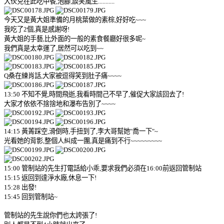
大伙兒在此吃中餐,泡腳,談笑風生...........
今天又是黃大姐準備的月桃葉做的素棕,好好吃~~~
我吃了2個,真是感謝呀!
黃大姐的手藝,比外面的一般的素食餐廳好很多呢~
我們真是太幸運了,居然可以吃到~~
Q桑在練肖話,大家被逗得笑到肚子痛~~~~
13:50 不知不覺,時間飛逝,我看時間己不早了,催促大家該回去了!
大家才依依不捨捨地和瀑布告別了~~~~
14:15 黃菁踩空,滑倒時,手扭到了,李大哥幫她"喬一下"~
光看她的背影,整個人糾成一團,真是痛到不行~~~~~~~~~
15:00 管制站的先生打電話給小乖,要求我們必須在16:00前返回管制站
15:15 返回到達淨水廠,休息一下!
15:28 出發!
15:45 回到管制站~
管制站的先生說你們也太誇張了!