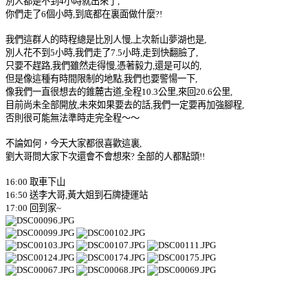
別人都是不到4小時就出來了,
你們走了6個小時,到底都在裏面做什麼?!
我們這群人的時程總是比別人慢,上次新山夢湖也是,
別人花不到5小時,我們走了7.5小時,走到快翻臉了,
只要不趕路,我們雖然走得慢,憑著毅力,還是可以的,
但是像這種有時間限制的地點,我們也要警愓一下,
像我們一直很想去的錐麓古道,全程10.3公里,來回20.6公里,
目前尚未全部開放,未來如果要去的話,我們一定要再加強腳程,
否則很可能無法準時走完全程～～
不論如何，今天大家都很喜歡這裏,
劉大哥問大家下次還會不會想來? 全部的人都點頭!!
16:00 取車下山
16:50 送李大哥,黃大姐到石牌捷運站
17:00 回到家~