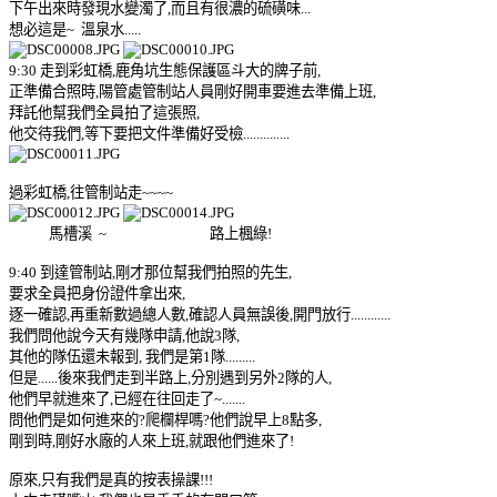
下午出來時發現水變濁了,而且有很濃的硫磺味...
想必這是~ 溫泉水.....
9:30 走到彩虹橋,鹿角坑生態保護區斗大的牌子前,
正準備合照時,陽管處管制站人員剛好開車要進去準備上班,
拜託他幫我們全員拍了這張照,
他交待我們,等下要把文件準備好受檢..............
過彩虹橋,往管制站走~~~~
馬槽溪 ~ 路上楓綠!
9:40 到達管制站,剛才那位幫我們拍照的先生,
要求全員把身份證件拿出來,
逐一確認,再重新數過總人數,確認人員無誤後,開門放行............
我們問他說今天有幾隊申請,他說3隊,
其他的隊伍還未報到,
我們是第1隊.........
但是......後來我們走到半路上,分別遇到另外2隊的人,
他們早就進來了,已經在往回走了~.......
問他們是如何進來的?爬欄桿嗎?他們說早上8點多,
剛到時,剛好水廠的人來上班,就跟他們進來了!
原來,只有我們是真的按表操課!!!