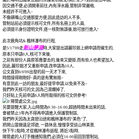
因交通不便,必須開車前往,內有淨水廠,管制非常嚴格,
未經許不可進入~
不像磺嘴山交通那麼方便,因此造訪的人不多,
管制站前必須提示核可文件,所有名冊上的人員,
必須提示身份證明文件,逐一核對無誤後,始可放行進入!
此次
鹿角坑& 楓林瀑布的行程,
新山夢湖
是
5/17'09走
時,大家提出請麗珍姐上網申請而催生的,
原本只申請6人,核可下來後,
之前有部份人員原答應要去的,後來又變掛,而有些人也希望加入,
因此,麗珍姐才又重新申請,
改申請為10人,
公文直到6/6'09出發的前一天才下來,
時間接得剛剛好~真的是有驚無險~
有意到此一訪的朋友,最好提早申請,以免來不及~
我們昨天核可的文,因為己濕爛掉了,
只好貼上先前申請6人時所取得的核可文供參考!
另要提醒大家,入山時間為9:30~16:00,超過時間未出來的話,
會被禁止3年內不得再申請進入保護管制區,
我們昨天因為太貪戀沿途和楓林瀑布的"美色"了,
把爬山當做遠足郊遊, 一路休息,慢慢享受這山林美景,
快下午2點時,才從楓林瀑布返程, 將近3點時,
陽管處的人打手機通知我們,必須在16:00前回到管制站,