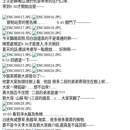
上次走磺嘴山,我們也是乖乖的在門口等,
等到9:30才開始出發~~~~
管制站旁的警告牌.......... 9:45 開門了~~~~~~~
今天豔陽高照,坦白說還真的不是普通的熱~~~
陽管處規定9:30才能進入,冬天剛好,
夏天的話,應該考慮早一點開放....... 好熱啊~~~
9:53 四週望一下~~~~
冷面笑將劉大哥發功了!~~
他要大家抬頭往樹上看... 他說:很多二叔的弟弟寄宿住在樹上呢......
大家一陣狐疑? .......想不出來?.......
黃大姐忍不住問 : 二叔的弟弟是誰????
劉大哥: 山蘇 啦! (三叔的諧音.....) ......大家笑翻了~~~~~~~
10:05 看到淨水廠及魚梯...........................
沿途有咸豐草,魚腥草,海棠,....很多很多寶貴的植物,
要不是今天李大哥及劉大哥做介紹,還真是不識貨呢~~~~