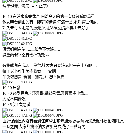
現學現賣, 海棠 -- 可止咳!
10:10 在淨水廠旁休息,開始今天的第一次背包減輕重量.......
休息時看到山旁有一陡窄的步道,佈滿青苔,不知通往何處,
許久未有人走過的感覺,又陡又窄,還是不要上去好了~~~~
浿錦姐還在暈..........臉色不太好.......
避暈藥似乎沒有發揮功效~~
有隻蝶兒在我頭上停留,請大家只要注意帽子右上方即可,
帽子以下可千萬不要看........否則......
半夜做惡夢..著驚....剉青屎...恕不負責~~~~
10:30 出發!
10:40 來到鹿角坑溪溪邊,蝴蝶飛舞,溪裏很多小魚....
大家不禁讚嘆~~~
10:45 第1次過溪~~~
由於保護區內沒有看到任何登山布條,此處為鹿角坑溪及楓林溪匯流附近,
一時之間,大家都搞不清要往那兒去,花了一點時間...........