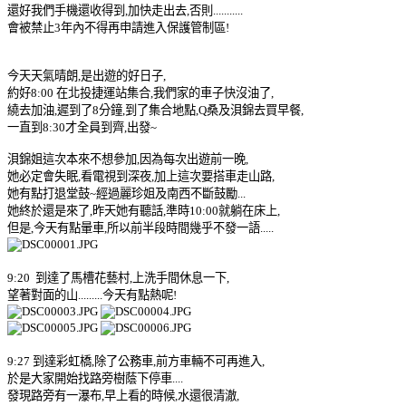
還好我們手機還收得到,加快走出去,否則...........
會被禁止3年內不得再申請進入保護管制區!
今天天氣晴朗,是出遊的好日子,
約好8:00 在北投捷運站集合,我們家的車子快沒油了,
繞去加油,遲到了8分鐘,到了集合地點,Q桑及浿錦去買早餐,
一直到8:30才全員到齊,出發~
浿錦姐這次本來不想參加,因為每次出遊前一晚,
她必定會失眠,看電視到深夜,加上這次要搭車走山路,
她有點打退堂鼓~經過麗珍姐及南西不斷鼓勵...
她終於還是來了,昨天她有聽話,準時10:00就躺在床上,
但是,今天有點暈車,所以前半段時間幾乎不發一語.....
9:20 到達了馬槽花藝村,上洗手間休息一下,
望著對面的山.........今天有點熱呢!
9:27 到達彩虹橋,除了公務車,前方車輛不可再進入,
於是大家開始找路旁樹蔭下停車....
發現路旁有一瀑布,早上看的時候,水還很清澈,