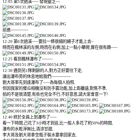
12:05 第5次過溪~~~ 發現靈芝~~
前進~~~~~~~~
12:20 第6次過溪~~~要拉一條很細的繩子才能上去~
時而在楓林溪的左側,時而在右側,加上一點小攀爬,實在很有趣~~~
12:25 看到楓林瀑布了~~~~~
12:30 遇到另1隊剩餘的人,對方正好要往下走,
讓出瀑布旁的休息地給我們~~~~~~~~~
劉大哥率先到達瀑布了~~~為每個人拍照,
但因我家的傻瓜相機沒有防手震功能,加上距離遠,對焦不準,
拍的不是很清楚,有些也完全不行,不好意思,請大家會意一下!
12:40 終於全員上到瀑布了~~~
看一下時間,己花了3小時才到這,比一般人多花了約50%的時間,
瀑布的水乾淨無比,清涼甘甜,
李大哥及劉大哥拿空瓶子裝水要拿回家去,