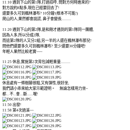
11:10 遇到下山的第1隊,打過招呼, 問對方何時進來的?
對方說約8點多,現在己經要回去了!
還要多久可到楓林瀑布? 10分鐘!(根本不可能!)
爬山的人,果然都會說謊, 鼻子會變長...........
11:20 遇到下山的第2隊,是和剛才遇到的第1隊同一團體,
因為人多,所以分成2隊,
而這第2隊的人又分2組,另一半的人還在楓林瀑布那兒!
問他們還要多久可到楓林瀑布? 至少還要30分鐘吧!
年輕人果然比較老實~~~
11:25 休息,實施第2次背包減輕重量...........
休息處有一條樹藤很粗,又有彈性,很好坐,
我們請小乖來給大家示範證明。 無論怎樣用力坐~
都... 不...會....斷.......喔!
11:50 出發!
11:58 第4次過溪~~