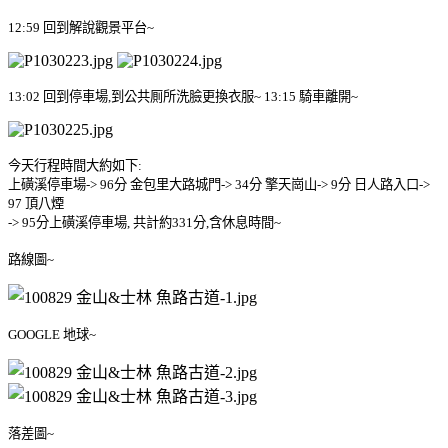
12:59
回到解說觀景平台
~
13:02
回到停車場
,
到公共厠所洗臉更換衣服
~ 13:15
騎車離開
~
今天行程時間大約如下
:
上磺溪停車場
-> 96
分
金包里大路城門
-> 34
分
擎天崗山
-> 9
分
日人路入口
->
97
頂八煙
-> 95
分上磺溪停車場
,
共計約
331
分
,
含休息時間
~
路線圖
~
GOOGLE
地球
~
落差圖
~