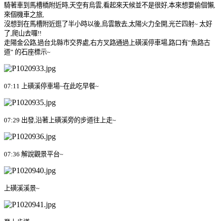
騎著車到馬槽橋附近時
,
天空有烏雲
,
看起來天候並不是很好
,
本來想要偷個懶
,
來個機車之旅
,
沒想到在馬槽附近逛了半小時以後
,
烏雲散去
,
太陽火力全開
,
光芒四射
~
太好
了
,
爬山去囉
!!
走陽金公路
,
過台北縣市交界處
,
右方叉路通過上磺溪停車場
,
路口有
”
魚路古
道
”
的石座標示
~
07:11
上磺溪停車場
~
在此吃早餐
~
07:29
出發
,
沿著上磺溪
旁的步道
往上走
~
07:36
解說觀景平台
~
上磺溪溪景
~