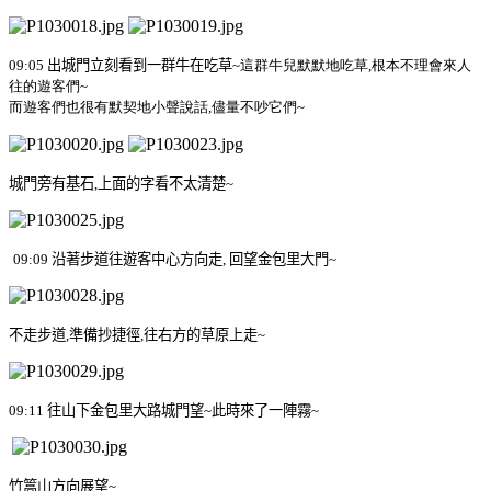
09:05
出城門立刻看到一群牛在吃草
~
這群牛兒默默地吃草
,
根本不理會來人
往的遊客們
~
而遊客們也很有默契地小聲說話
,
儘量不吵它們
~
城門旁有基石
,
上面的字看不太清楚
~
09:09
沿著步道往遊客中心方向走
,
回望金包里大門
~
不走步道
,
準備抄捷徑
,
往右方的草原上走
~
09:11
往山下金包里大路城門望
~
此時來了一陣霧
~
竹篙山方向展望
~