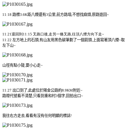
11:18
路標
3.6K
距八煙還有
3
公里
,
前方路塌
,
不想找麻煩
,
原路退回
~
11:21
退回到
11:15
叉路口後
,
走另一條叉路
,
往頂八煙方向下走
~
11:22
左方地上的石頭
,
有山友用黑色碳筆劃了一個箭頭
,
上面寫著頂八煙
~
取
左下山
~
山徑有點小陡
,
要小心走
~
11:27
出口到了
,
此處位於陽金公路約
8.9KM
附近
~
路燈代號看不清楚
,
只看到重和村
3
個字
,
回拍出口
~
我往右方走去
,
看看有沒有任何明顯的標誌
!