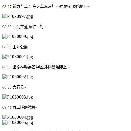
08:27
前方芒草路
,
今天草濕濕的
,
不想硬闖
,
原路退回
~
08:30
回到主道
,
續往上行
~
08:33
土地公廟
~
08:35
出樹林轉為芒草區
,
路徑變為陡上
~
08:38
大石公
~
08:41
百二嵌解說牌
~