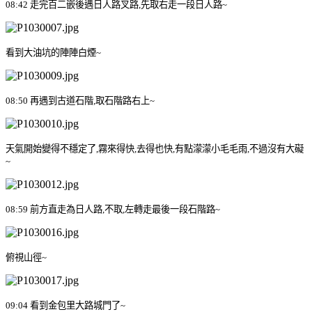
08:42
走完百二嵌後遇
日人路
叉路
,
先取右走一段日人路
~
看到大油坑的陣陣白煙
~
08:50
再遇到古道石階
,
取石階路右上
~
天氣開始變得不穩定了
,
霧來得快
,
去得也快
,
有點濛濛小毛毛雨
,
不過沒有大礙
~
08:59
前方直走為日人路
,
不取
,
左轉走最後一段石階路
~
俯視山徑
~
09:04
看到金包里大路城門了
~