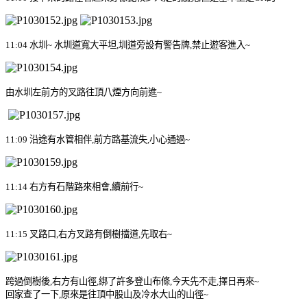
11:04
水圳
~
水圳道寬大平坦
,
圳道旁設有警告牌
,
禁止遊客進入
~
由水圳左前方的叉路往頂八煙方向前進
~
11:09
沿途有水管相伴
,
前方路基流失
,
小心通過
~
11:14
右方有石階路
來相會
,
續前行
~
11:15
叉路口
,
右方叉路有倒樹擋道
,
先取右
~
跨過倒樹後
,
右方有山徑
,
綁了許多登山布條
,
今天先不走
,
擇日再來
~
回家查了一下
,
原來是往頂中股山及冷水大山的山徑
~