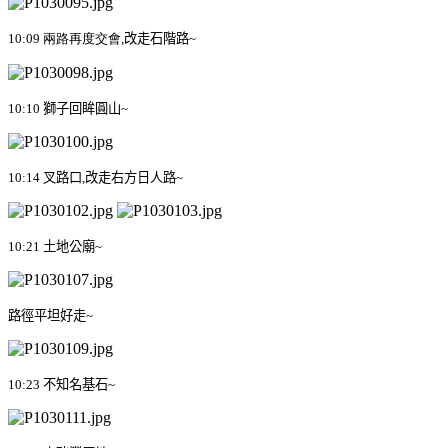
10:09
兩
路再度交會
,
改走石階路
~
10:10
獅子回眸圓山
~
10:14
叉路口
,
改走右方日人路
~
10:21
土地公廟
~
路徑平坦好走
~
10:23
不知名基石
~