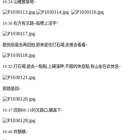
10:24
山豬豐厝地
~
10:30
右方有叉路
~
指標上沒字
?
跑到前面去再回拍
,
原來是往打石場
,
走進去看看
~
10:32
打石場
,
過去一點點
,
上磺溪畔
,
不錯的休息點
,
有山友在此休息
~
原路退回
~
10:37
回到
08:15
的叉路口
,
續直下
~
10:40
許顏橋
~