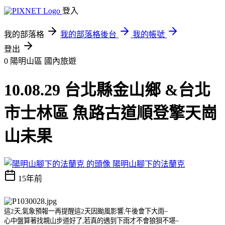
登入
我的部落格
我的部落格後台
我的帳號
登出
0 陽明山區
國內旅遊
10.08.29 台北縣金山鄉 &台北
市士林區 魚路古道順登擎天崗
山未果
陽明山腳下的法蘭克
15年前
這
2
天
,
氣象預報一再提醒這
2
天因颱風影響
,
午後會下大雨
~
心中盤算著找親山步道好了
,
若真的遇到下雨才不會狼狽不堪
~