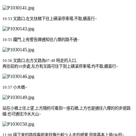
10:53
叉路口
,
左叉扶梯下往上磺溪停車場
,
不取
,
續直行
~
10:55
鐵門
,
上有警告牌通知往八煙的路不通
~
10:56
叉路口
,
右方叉路為
07:48
時走的入口
,
再往前約
10
步處
,
左方有叉路可往下到上磺溪停車場
,
均不取
,
續直行
~
10:57
小木橋
~
站在小橋上
往上望
,
上方隱約可看到一座石橋
,
上方也是通往八煙的的步道路
線
,
也可通往冷水大山
~
11:00
接下來的路徑看起來好像比較少人走的感覺
,
但是基本上是
OK
的
~