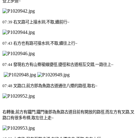
登上步道
~
07:39
右叉路可上接水圳
,
不取
,
續前行
~
07:43
右方也有路可接水圳
,
不取
,
續往上行
~
07:44
發現右方有山脊稜線捷徑
,
捷徑和古道相互交錯
,
一路往上
~
07:48
叉路口
,
前方即為魚路古道
通往八煙的路徑
,
取右
~
右轉後
,
前方有鐵門
,
鐵門後即為魚路古道目前有開放的路徑
,
而左方有叉路
,
叉
路口有很多布條
,
取左往上走
~