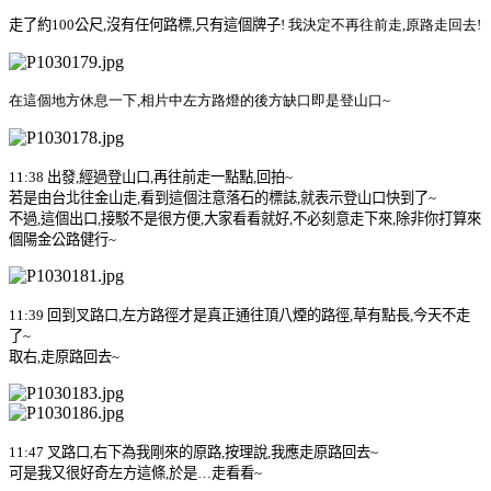
走了約
100
公尺
,
沒有任何路標
,
只有這個牌子
! 我決定不再往前走,原路走回去!
在這個地方休息一下
,
相片中左方路燈的後方缺口即是登山口
~
11:38
出發
,
經過登山口
,
再往前走一點點
,
回拍
~
若是由台北往金山走
,
看到這個注意落石的標誌,就表示登山口快到了
~
不過
,
這個出口
,
接駁不是很方便
,
大家看看就好
,
不必刻意走下來
,
除非你打算來
個陽金公路健行
~
11:39
回到叉路口
,
左方路徑才是真正通往頂八煙的路徑
,
草有點長
,
今天不走
了
~
取右
,
走原路回去
~
11:47
叉路口
,
右下為我剛來的原路
,
按理說
,
我應走原路回去
~
可是我又很好奇左方這條
,
於是
…
走看看
~