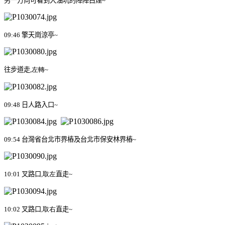
另一方向可看到大油坑的陣陣白煙
~
09:46
擎天崗涼亭
~
往步道走
,左轉
~
09:48
日人路入口
~
09:54
台灣省台北市界樁
及台北市保安林界樁
~
10:01
叉路口
,
取左
直走
~
10:02
叉路口
,取右
直走
~