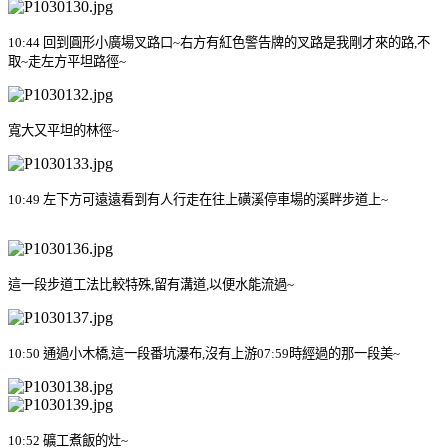
10:44
回到圓形小廣場叉路口
~
右方有紅色警告牌的叉路是我剛才來的路
,
不
取
~
走左方平坦路徑
~
寬大又平坦的林徑
~
10:49
左下方可遠遠看到有人行走在往上磺溪停車場的溪畔步道上
~
這一段步道工法比較特殊
,
留有溝道
,
以便水能流過
~
10:50
通過小木橋
,
這一段番坑瀑布
,
沒有上游
07:59
時經過的那一段美
~
10:52
礦工煮飯的灶
~