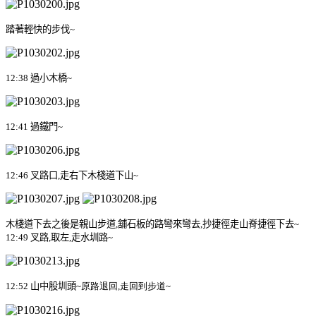
踏著輕快的步伐
~
12:38
過小木橋
~
12:41
過鐵門
~
12:46
叉路口
,
走右下木棧道下山
~
木棧道下去之後是親山步道
,
舖石板的路彎來彎去
,
抄捷徑走山脊捷徑下去
~
12:49
叉路
,
取左
,
走水圳路
~
12:52
山中股圳頭
~
原路退回,走回到步道
~