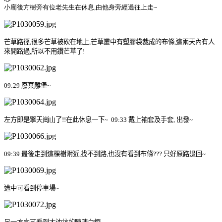
小廟後方樹旁有位老先生在休息
,
由他身旁經過
往上走
~
芒草路徑
,
很多芒草被砍在地上
,
芒草叢中有塑膠袋裁成的布條
,
這兩天內有人
來開路過
,
所以不用鑽芒草了
!
09:29
廢棄雕堡
~
左方即是擎天崗山了
!!
在此休息一下
~ 0
9:33
戴上袖套及手套
,
出發
~
09:39
最後走到這棵樹附近
,
找不到路
,
也沒有看到布條
???
只好原路退回
~
途中可看到停車場
~