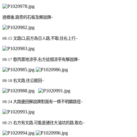
過橋後
,
路旁的石板及解說牌
~
08:15
叉路口
,
前方為日人路
,
不取
,
往右上行
~
08:17
憨丙厝地涼亭
,
右方這個涼亭有解說牌
~
08:18
右叉路
,
往公館田
~
08:24
大路邊田解說牌對面有一條不明顯路徑
~
08:25
右方有叉路
,
可能是通往大油坑的路
,
取右
~