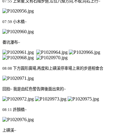
07:55
上來後
,
又有石階步道
,
左往八煙方向
,
不取
,
向右上行
~
07:59
小木橋
~
番坑瀑布
~
08:08
下方圓形廣場
,
再度和上磺溪停車場上來的步道相會合
回拍
~
我是由紅色警告牌後面出來的
~
08:11
許顏橋
~
上磺溪
~