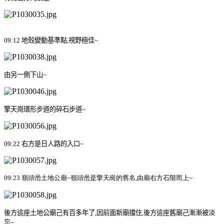
09:12
地殼變動基準點
,
視野極佳
~
由另一側下山
~
擎天崗環形步道的碎石步道
~
09:22
右方是日人路的入口
~
09:23
嶺頭喦土地公廟
~
嶺頭喦是擎天崗的舊名
,
由廟右方石階而上
~
後方這座土地公廟己有百多年了
,
因前面新廟擋住
,
後方這座舊廟己漸漸被淡
忘
~