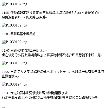
11:53
這條路越走越荒涼
,
前面芒草擋路
,
此時又飄著毛毛雨
,
不要硬闖了
!!
原路退回到
11:47
的叉路
,
走原路
~
12:03
回到路基小癱塌處
~
12:07
回到水圳叉路口
,
在此休息
~
坐在圳旁的小石上
,
蟲鳴鳥叫加上潺潺流水聲不絕於耳
,
真想躺下來睡一覺
~
12:27
出發
,
走左方叉路
,
路徑沿著水圳
~ (
右下方也是水圳路
,
一樣有警告牌
,
禁
止遊客進入
)
12:31
步道沿著水圳旁慢慢升高
,
漸漸地遠離水圳
~
行走在此段路上
,
不時可聽到車輛呼嘯而過的聲音
,
離陽金公路應該不遠
~