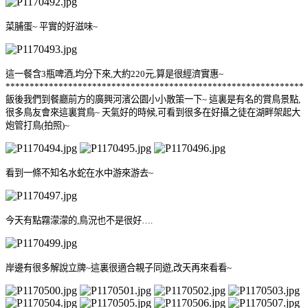
菜脯蛋
~
平實的好滋味
~
這一餐含
3
瓶啤酒
,
均分下來
,
大約
220
元
,
算是很經濟實惠
~
**************************************************************
飯後我們到餐廳前方的廣興河濱公園小小散策一下
~
這裏是有名的賞鳥景點
,
很多鳥友會來這裏賞鳥
~
天氣好的時候
,
可看到很多在好攝之徒在湖畔架起大
炮管打鳥
(
拍照
)~
看到一條不知名水蛇在水中游來游去
~
今天有點霧濛濛的
,
鳥況也不是很好
….
岸邊有很多解說立牌
~
這裏很適合親子同遊
,
改天再來看看
~