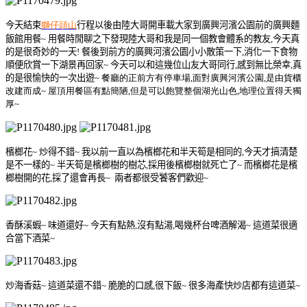
今天結束
獅仔頭山
行程以後由陸大哥開車載大家到廣興河濱公園前的廣興麵
飯館用餐
~
用餐時閒聊之下發現陸大哥和我是同一個教會體系的教友
,
今天真
的是很奇妙的一天
!
餐後到前方的廣興河濱公園小小散策一下
,
消化一下食物
順便欣賞一下湖景再回家
~
今天可以和這幾位山友大哥同行
,
感到無比榮幸
,
真
的是很愉快的一次出遊
~
餐廳的正前方有停車場
,
面對廣興河濱公園
,
是由貨櫃
改建而成
~
屋頂用餐區有點簡陋
,
但是可以飽覽整個湖光山色
,
地理位置得天獨
厚
~
檳榔花
~
炒得不錯
~
我以前一直以為檳榔花和半天筍是相同的
,
今天才搞清楚
是不一樣的
~
半天筍是檳榔樹的樹芯
,
採用後檳榔樹就死亡了
~
而檳榔花是檳
榔樹開的花
,
採了還會再長
~
兩者都很受饕客們歡迎
~
香酥溪蝦
~
味道還好
~
今天有點熱
,
沒有點湯
,
喝幾杯台啤酒解渴
~
這道菜很適
合當下酒菜
~
炒海香菇
~
這道菜還不錯
~
脆脆的口感
,
很下飯
~
很多海產快炒店都有這道菜
~