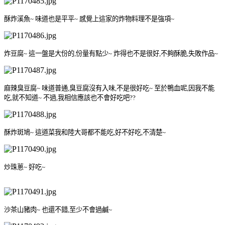
酥炸溪魚
~
味道也是平平
~
感覺上這家的炸物料理不是強項
~
炸豆腐
~
這一盤是大份的
,
份量有點少
~
炸得也不是很好
,
不夠酥脆
,
失敗作品
~
麻辣臭豆腐
~
味道普通
,
臭豆腐沒有入味
,
不是很好吃
~
至於鴨血呢
,
因我不能
吃
,
就不知道
~
不過
,
我相信應該也不會好吃吧
??
酥炸斑鳩
~
這道菜我和陸大哥都不能吃
,
好不好吃
,
不清楚
~
炒珠蔥
~
好吃
~
沙茶山豬肉
~
也還不錯
,
至少不會過鹹
~