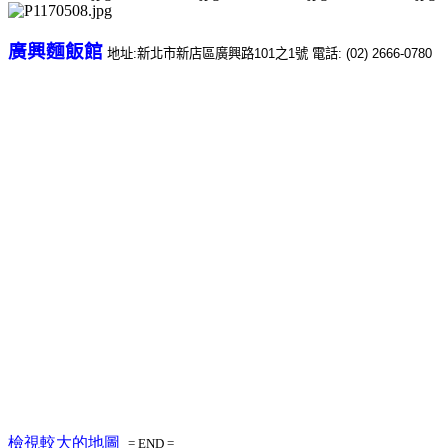
廣興麵飯館
地址
:
新北市新店區廣興路
101
之
1
號
電話
: (02)
2666-0780
檢視較大的地圖
= END =