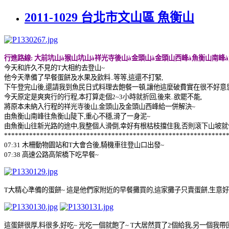
2011-1029 台北市文山區 魚衡山
行進路線
:
大前坑山
à
猴山坑山
à
祥光寺後山
à
金頭山
à
金頭山西峰
à
魚衡山南峰
à
今天和許久不見的
T
大相約去登山
~
他今天準備了早餐蛋餅及水果及飲料
..
等等
,
這還不打緊
,
下午登完山後
,
還請我到魚民日式料理去飽餐一頓
,
讓他這麼破費實在很不好意
今天原定是爽爽行的行程
,
本打算走個
2~3
小時就折回
,
後來
..
欲罷不能
,
將原本未納入行程的祥光寺後山
,
金頭山及金頭山西峰給一併解決
~
由魚衡山南峰往魚衡山陡下
,
重心不穩
,
滑了一身泥
~
由魚衡山往新光路的途中
,
我整個人滑倒
,
幸好有根枯枝擋住我
,
否則滾下山坡就
**************************************************************
07:31
木柵動物園站和
T
大會合後
,
騎機車往登山口出發
~
07:38
高速公路高架橋下吃早餐
~
T
大精心準備的蛋餅
~
這是他們家附近的早餐攤買的
,
這家攤子只賣蛋餅
,
生意好
這蛋餅很厚
,
料很多
,
好吃
~
光吃一個就飽了
~ T
大居然買了
2
個給我
,
另一個我帶