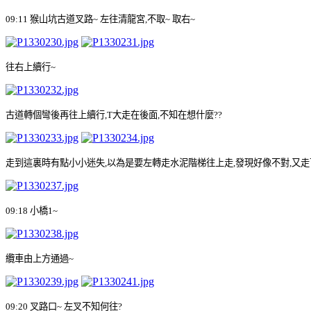
09:11
猴山坑古道叉路
~
左往清龍宮
,
不取
~
取右
~
往右上續行
~
古道轉個彎後再往上續行
,T
大走在後面
,
不知在想什麼
??
走到這裏時有點小小迷失
,
以為是要左轉走水泥階梯往上走
,
發現好像不對
,
又走
09:18
小橋
1~
纜車由上方通過
~
09:20
叉路口
~
左叉不知何往
?