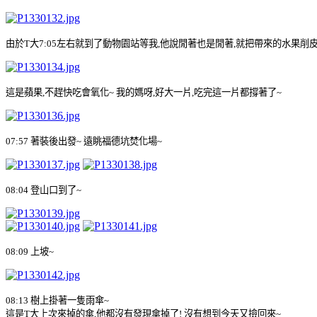
由於
T
大
7:05
左右就到了動物園站等我
,
他說閒著也是閒著
,
就把帶來的水果削
這是蘋果
,
不趕快吃會氧化
~
我的媽呀
,
好大一片
,
吃完這一片都撐著了
~
07:57
著裝後出發
~
遠眺福德坑焚化場
~
08:04
登山口到了
~
08:09
上坡
~
08:13
樹上掛著一隻雨傘
~
這是
T
大上次來掉的傘
,
他都沒有發現傘掉了
!
沒有想到今天又撿回來
~