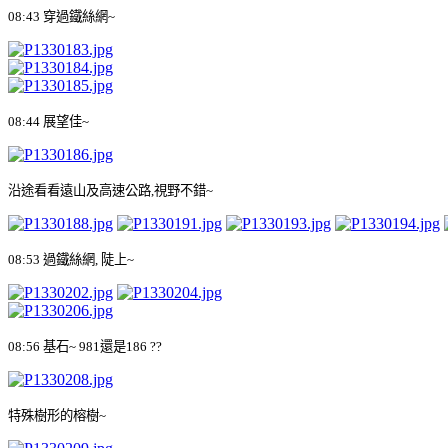
08:43
穿過鐵絲網
~
08:44
展望佳
~
沿途看看遠山及高速公路
,
視野不錯
~
08:53
過鐵絲網
,
陡上
~
08:56
基石
~ 981
還是
186 ??
特殊樹形的榕樹
~