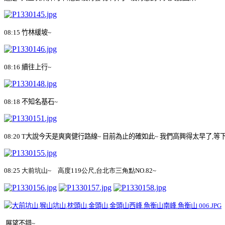
08:15
竹林緩坡
~
08:16
續往上行
~
08:18
不知名基石
~
08:20 T
大說今天是爽爽健行路線
~
目前為止的確如此
~
我們高興得太早了
,
等
08:25
大前坑山
~
高度
119
公尺
,
台北市三角點
NO.82~
展望不錯
~