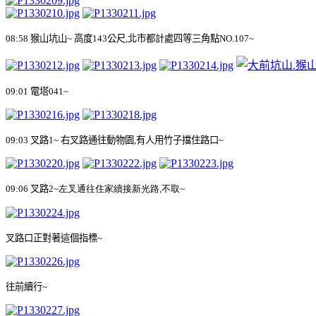
08:58
猴山坑山
~
高度
143
公尺
,
北市都計處四等三角點
NO.107~
09:01
電塔
041~
09:03
叉路
1~
右叉路通往動物園
,
有人用竹子擋住路口
~
09:06
叉路
2~
左叉通往住家續接新光路
,
不取
~
叉路口正對著這個指標
~
往前續行
~