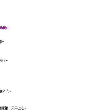
魚衡山
思
!!
慘了
~
*
到不行
~
回家第二天早上吃
~