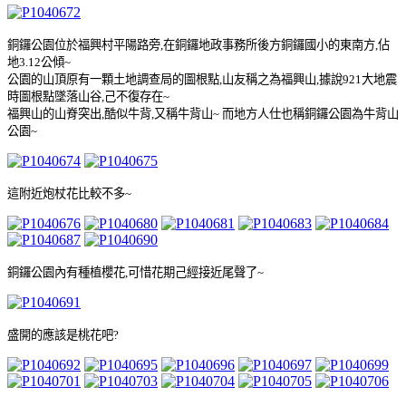
銅鑼公園位於福興村平陽路旁
,
在銅鑼地政事務所後方銅鑼國小的東南方
,
佔
地
3.12
公傾
~
公園的山頂原有一顆土地調查局的圖根點
,
山友稱之為福興山
,
據說
921
大地震
時圖根點墜落山谷
,
己不復存在
~
福興山的山脊突出
,
酷似牛背
,
又稱牛背山
~
而地方人仕也稱銅鑼公園為牛背山
公園
~
這附近炮杖花比較不多
~
銅鑼公園內有種植櫻花
,
可惜花期己經接近尾聲了
~
盛開的應該是桃花吧
?