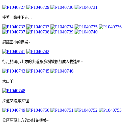
接著一路往下走
…
銅鑼國小的操場
~
行走於國小上方的步道
,
很多樹被修剪成人物造型
~
大山羊
!!
步道叉路
,
取左徑
~
公厠屋頂上方的炮杖花很美
~