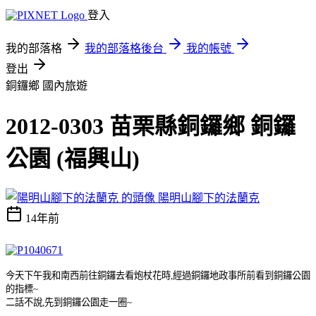
登入
我的部落格
我的部落格後台
我的帳號
登出
銅鑼鄉
國內旅遊
2012-0303 苗栗縣銅鑼鄉 銅鑼
公園 (福興山)
陽明山腳下的法蘭克
14年前
今天下午我和南西前往銅鑼去看炮杖花時
,
經過銅鑼地政事所前看到銅鑼公園
的指標
~
二話不說
,
先到銅鑼公園走一圈
~