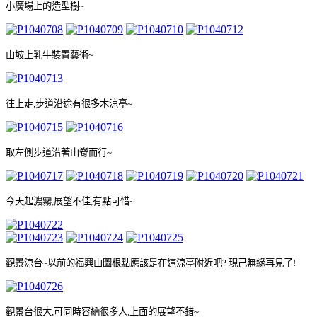
小廣場上的造型樹
~
山坡上乳牛裝置藝術
~
往上走
,
步道沿途有很多木涼亭
~
取左側步道沿著山脊而行
~
今天起濃霧
,
展望不佳
,
有點可惜
~
觀景涼台
~
以前的福興山圖根點應該是在這涼亭附近吧
?
現己無緣再見了
!
觀景台很大
,
可同時容納很多人
,
上面的展望不錯
~