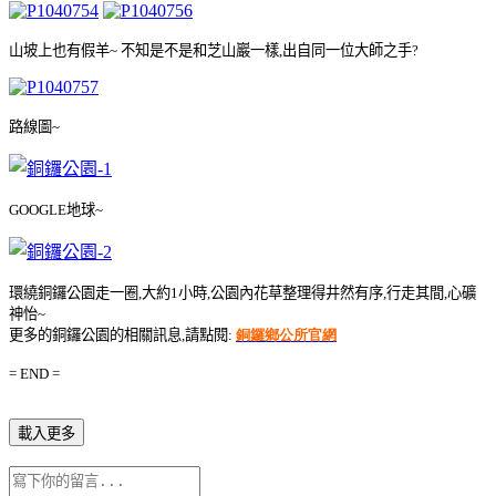
山坡上也有假羊
~
不知是不是和芝山巖一樣
,
出自同一位大師之手
?
路線圖
~
GOOGLE
地球
~
環繞銅鑼公園走一圈
,
大約
1
小時
,
公園內花草整理得井然有序
,
行走其間
,
心礦
神怡
~
更多的銅鑼公園的相關訊息
,
請點閱
:
銅鑼鄉公所官網
= END =
載入更多