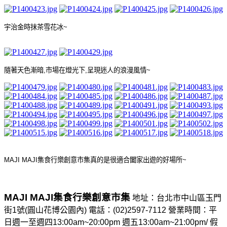
宇治金時抹茶雪花冰
~
隨著天色漸暗
,
市場在燈光下
,
呈現迷人的浪漫風情
~
MAJI MAJI
集食行樂創意市集真的是很適合闔家出遊的好場所
~
MAJI MAJI
集食行樂創意市集
地址：台北市中山區玉門
街
1
號
(
圓山花博公園內
)
電話：
(02)2597-7112
營業時間：平
日週一至週四
13:00am~20:00pm
週五
13:00am~21:00pm/
假