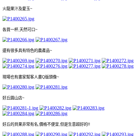
火龍果汁及愛玉
~
各買一杯
,
天然可口
~
還有很多具有特色的農產品
~
現場也有畫家幫客人畫
Q
版頭像
~
好丘圓山店
~
好丘的貝果非常有名
,
價格不便宜
,
但是生意超好的
!!