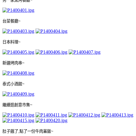
另一家窯烤餐廳
~
台菜餐廳
~
日本料理
~
新疆烤肉串
~
泰式小酒館
~
繼續逛創意市集
~
肚子餓了
,
點了一份牛肉蓋飯
~