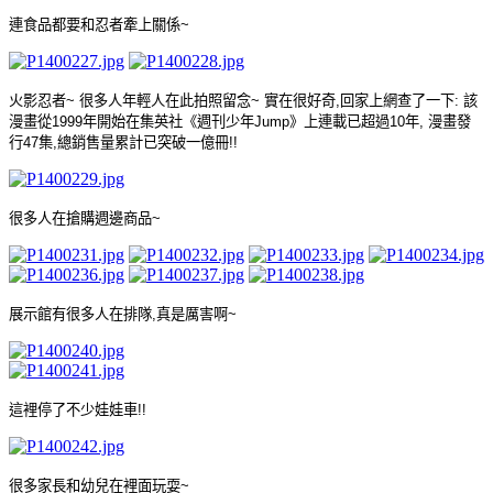
連食品都要和忍者牽上關係
~
火影忍者
~
很多人年輕人在此拍照留念
~
實在很好奇
,
回家上網查了一下
:
該
漫畫從
1999
年開始在集英社《週刊少年
Jump
》上連載已超過
10
年
,
漫畫發
行
47
集
,
總銷售量累計已突破一億冊
!!
很多人在搶購週邊商品
~
展示館有很多人在排隊
,
真是厲害啊
~
這裡停了不少娃娃車
!!
很多家長和幼兒在裡面玩耍
~