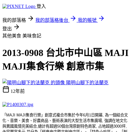
登入
我的部落格
我的部落格後台
我的帳號
登出
其他美食
美味食記
2013-0908 台北市中山區 MAJI
MAJI集食行樂 創意市集
陽明山腳下的法蘭克
12年前
「
MAJI MAJI
集食行樂」創意式複合市集於今年
6
月
1
日開幕
,
為一個結合文
化、音樂、美食、好農商品、藝術表演的大型生活市集廣場
,
強調在地文化
與異國風情完美結合
,
總計有超過
50
個台灣原創特色商家
,
占地超過
3000
坪
,
內容豐富多元
,
共分為「經典商店暨文創商店區」、「特色小吃區」、
「創