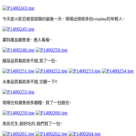
今天是火影忍者首部展的最後一天
~
現場出現很多扮
cosplay
的年輕人
~
農特產品展售會
~
進入看看
~
酸菜品質看起來不錯
,
買了一包
~
水果品質看起來不錯
,
交觀一下
!!
現場也有展售很多雜糧
~
買了一包樹豆
~
馬告花生
,
超好吃的
,
我們買了一包
~