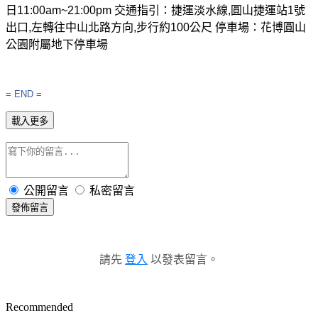
日
11:00am~21:00pm
交通指引：捷運淡水線
,
圓山捷運站
1
號
出口
,
左轉往中山北路方向
,
步行約
100
公尺
停車場：花博圓山
公園附屬地下停車場
= END =
載入更多
公開留言
私密留言
發佈留言
請先
登入
以發表留言。
Recommended