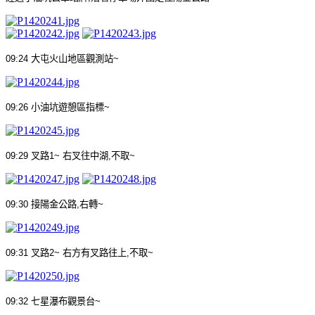
09:24
大屯火山地區觀測站
~
09:26
小油坑遊憩區指標
~
09:29
叉路
1~
右叉往中湖
,
不取
~
09:30
接陽金公路
,
右轉
~
09:31
叉路
2~
右方有叉路往上
,
不取
~
09:32
七星瀑布觀景台
~