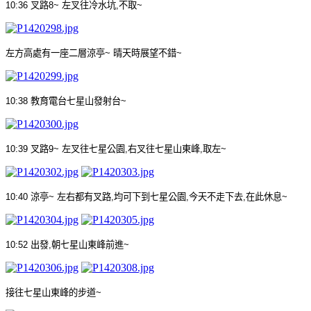
10:36
叉路
8~
左叉往冷水坑
,
不取
~
左方高處有一座二層涼亭
~
晴天時展望不錯
~
10:38
教育電台七星山發射台
~
10:39
叉路
9~
左叉往七星公園
,
右叉往七星山東峰
,
取左
~
10:40
涼亭
~
左右都有叉路
,
均可下到七星公園
,
今天不走下去
,
在此休息
~
10:52
出發
,
朝七星山東峰前進
~
接往七星山東峰的步道
~