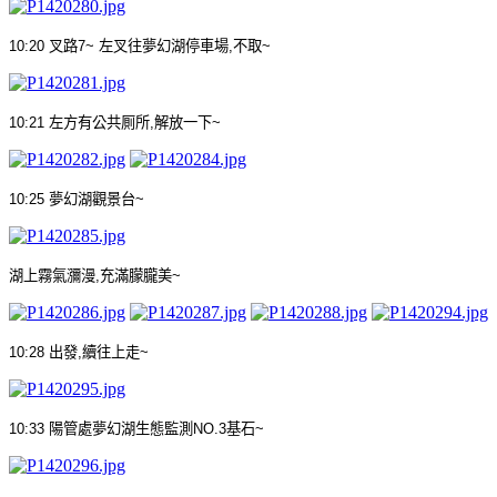
10:20
叉路
7~
左叉往夢幻湖停車場
,
不取
~
10:21
左方有公共厠所
,
解放一下
~
10:25
夢幻湖觀景台
~
湖上霧氣瀰漫
,
充滿朦朧美
~
10:28
出發
,
續往上走
~
10:33
陽管處夢幻湖生態監測
NO.3
基石
~