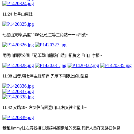
11:24
七星山東峰
~
七星山東峰
,
高度
1106
公尺
,
三等三角點一一○四號
~
陽明山國家公園『足印草山體驗自然』拓牌之『山』字樁
~
11:38
出發
,
朝七星主峰前進
,
先陡下再陡上的
U
型路
~
11:42
叉路
10~
左叉往苗圃登山口
,
右叉往七星山
~
我和
Jimmy
往左尋找接往凱達格蘭遺址的叉路
,
其餘人員在叉路口休息
~