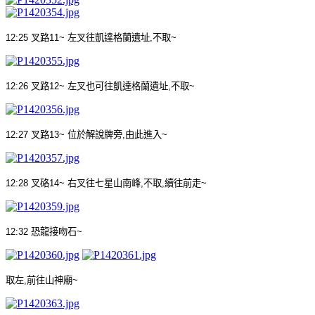
12:25
叉路
11~
左叉往凱達格蘭遺址
,
不取
~
12:26
叉路
12~
左叉也可往凱達格蘭遺址
,
不取
~
12:27
叉路
13~
位於解說牌旁
,
由此進入
~
12:28
叉硌
14~
右叉往七星山南峰
,
不取
,
續往前走
~
12:32
恐龍接吻石
~
取左
,
前往山神廟
~