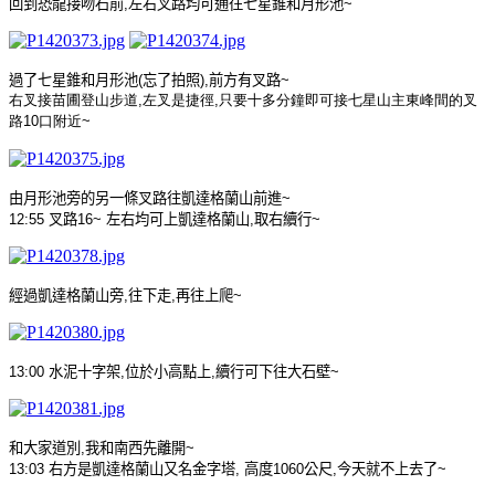
回到恐龍接吻石前
,
左右叉路均可通往七星錐和月形池
~
過了七星錐和月形池
(
忘了拍照
),
前方有叉路
~
右叉接苗圃登山步道
,
左叉是捷徑
,
只要十多分鐘即可接七星山主東峰間的叉
路
10
口附近
~
由月形池旁的另一條叉路往凱達格蘭山前進
~
12:55
叉路
16~
左右均可上凱達格蘭山
,
取右續行
~
經過凱達格蘭山旁
,
往下走
,
再往上爬
~
13:00
水泥十字架
,
位於小高點上
,
續行可下往大石壁
~
和大家道別
,
我和南西先離開
~
13:03
右方是凱達格蘭山又名金字塔
,
高度
1060
公尺
,
今天就不上去了
~