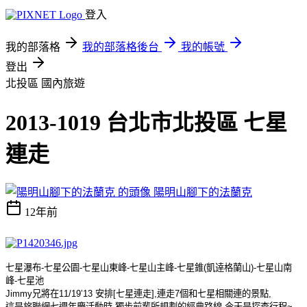
登入
我的部落格
我的部落格後台
我的帳號
登出
北投區
國內旅遊
2013-1019 台北市北投區 七星
連走
陽明山腳下的法蘭克
12年前
七星瀑布
-
七星公園
-
七星山東峰
-
七星山主峰
-
七星錐
(
凱逹格蘭山
)-
七星山南
峰
-
七星池
Jimmy
兄將在
11/19’13
安排
[
七星連走
],
連走
7
個和七星相關連的景點
,
這是旅聯網七週年慶活動時
,
獨步前輩所規劃的經典路線
,
今天是探查行程
~