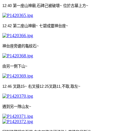
12:40
第一座山神廟
,
石碑己被破壞
~
位於古墓上方
~
12:42
第二座山神廟
~
七碧成靈神台座
~
神台座旁邊的龜紋石
~
由另一側下山
~
12:46
叉路
15~
右叉接
12:25
叉路
11,
不取
,
取左
~
遇到另一隊山友
~