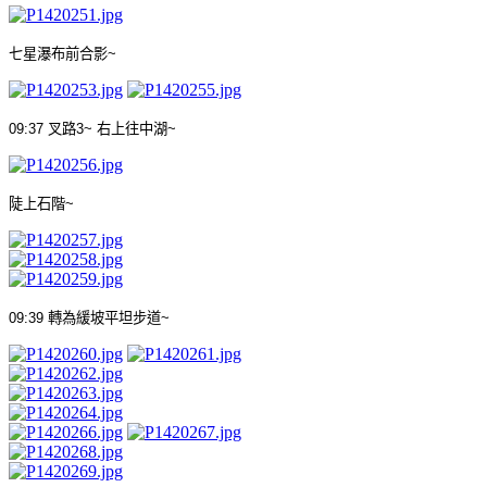
七星瀑布前合影
~
09:37
叉路
3~
右上往中湖
~
陡上石階
~
09:39
轉為緩坡平坦步道
~