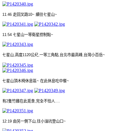
11:46
走回叉路
10~
續往七星山
~
11:54
七星山一等衛星控制點
~
七星山
,
高度
1120
公尺
,
一等三角點
,
台北市最高峰
,
台灣小百岳
~
七星山頂木椅休息區
~
在此休息吃中餐
~
有
2
隻竹雞在此覓食
,
完全不怕人
….
12:19
由另一側下山
,
往小油坑登山口
~