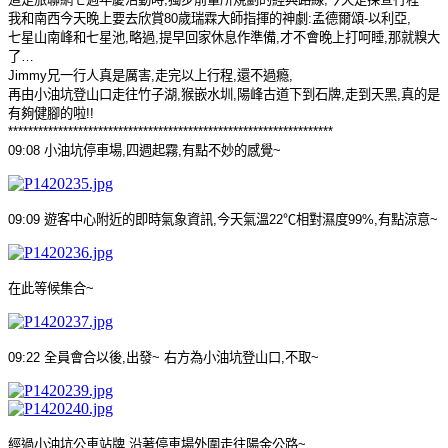
我和南西今天晚上要去欣賞
80
歲瑞霖大師指揮的神劇
:
孟德爾頌
-
以利亞
,
七星山南峰和七星池
,
略過
,
提早回家休息作準備
,
才不會晚上打呵睡
,
那就糗大
了
…
Jimmy
兄一行人真是厲害
,
走完以上行程
,
還不過瘾
,
再由小油坑登山口走往竹子湖
,
猴嵌水圳
,
陽峰古道下到石牌
,
走到天黑
,
真的是
有夠健腳的啦
!!
*****************************************************************
09:08
小油坑停車場
,
四週起霧
,
有點不妙的感覺
~
09:09
遊客中心附近的即時氣象資訊
,
今天氣溫
22
℃
相對濕度
99%,
有點涼意
~
在此等候集合
~
09:22
全員會合以後
,
出發
~
右方為小油坑登山口
,
不取
~
經過小油坑公車站牌
,
沿著停車場外圍走往陽金公路
~