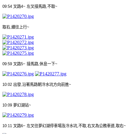
09:54
叉路
4~
左叉接馬路
,
不取
~
取右
,
續往上行
~
09:59
叉路
5~
接馬路
,
休息一下
~
10:02
出發
,
沿著馬路朝冷水坑方向前進
~
10:09
夢幻湖站
~
10:11
叉路
6~
左叉往夢幻湖停車場及冷水坑
,
不取
,
右叉為公務車道
,
取右
~