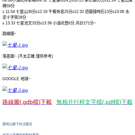
09:08
小油坑停車場
à
09:32
七星瀑布
24
分
à
10:25
夢幻湖
53
分
à
11:24
七星山東
峰
59
分
à
11:54
七星山
30
分
à
12:19
午餐休息
25
分
à
12:32
恐龍接吻石
13
分
à
13:00
水
泥十字架
28
分
à
13:33
七星池叉
33
分
à
13:39
小油坑登
6
分
,
共計
271
分
~
路線圖
~
落差圖
~ (
不太正確
,
僅供參考
)
GOOGLE
地球
~
路線圖
(.gdb
檔
)
下載
無相片行程文字檔
(.pdf
檔
)
下載
陽明山腳下的法蘭克
也可以宣傳你的粉絲專頁