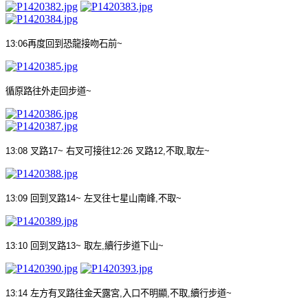
13:06
再度回到恐龍接吻石前
~
循原路往外走回步道
~
13:08
叉路
17~
右叉可接往
12:26
叉路
12,
不取
,
取左
~
13:09
回到叉路
14~
左叉往七星山南峰
,
不取
~
13:10
回到叉路
13~
取左
,
續行步道下山
~
13:14
左方有叉路往金天露宮
,
入口不明顯
,
不取
,
續行步道
~