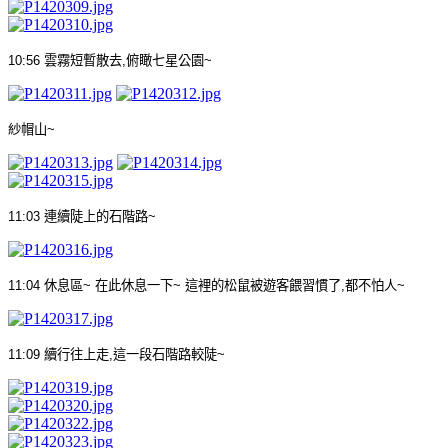
10:56
雲霧短暫散去
,
俯瞰七星公園
~
紗帽山
~
11:03
連續陡上的石階路
~
11:04
休息區
~
在此休息一下
~
這裡的松鼠被遊客餵習慣了
,
都不怕人
~
11:09
續行往上走
,
這一段石階路較陡
~