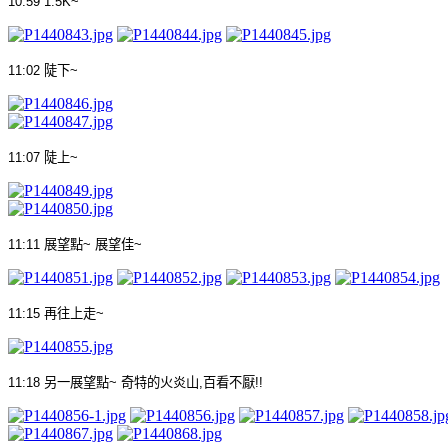
10:59 1.5K~
11:02
陡下
~
11:07
陡上
~
11:11
展望點
~
展望佳
~
11:15
再往上走
~
11:18
另一展望點
~
奇特的火炎山
,
百看不厭
!!