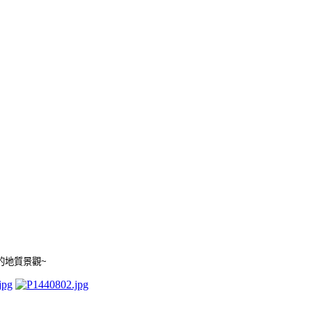
的地質景觀
~