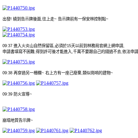
出發
!
繞到告示牌後面
,
往上走
~
告示牌前有一保安林控制點
~
09:37
進入火炎山自然保留區
,
必須於
15
天以前到林務局官網上網申請
,
申請書填寫不困難
,
得到許可後才能進入
,
千萬不要跟自己的錢過不去
,
依法申
09:38
再穿過另一柵欄
~
右上方有一座己廢棄
,
類似崗哨的建物
~
09:39
防火宣導
~
崩塌地質告示牌
~