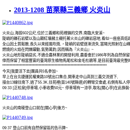
2013-1208 苗栗縣三義鄉 火炎山
火炎山
,
海拔
602
公尺
,
位於三義鄉和苑裡鎮的交界
,
南臨大安溪
~
陡峭的礫石岩壁以及山顛紅壤赭土襯托著火炎山的礫岩惡地
,
看似一座座高低
全山因土質鬆散
,
長久以來經風吹雨
,
，陡峭的岩壁逐漸流失
,
當陽光照射在山
燃燒的火焰在閃爍躍動
,
氣勢萬鈞
,
因而稱為『火炎山』
~
火炎山地形陡峭惡劣
,
不適合農林業的開發利用
,
農委會於
1986
年列為自然保留
倖而保留了相當豐富的臺灣原生植物馬尾松和金毛杜鵑等
,
是目前臺灣最完整
************************************************************************
今天
[
我要活下去
]
團員共
5
名參加
~
早上在台北捷運民權東路
10
號出口集合
,
開車走中山高到三義交流道下
,
接台
13
線往南下
,
過了
55.3K,
往苑裡
(
苗
140
號縣道
)
的轉彎交會處
,
右側有私人停
09:33 [
正松泉
]
停車場
,
小車收費
50
元
~
停車場有一涼亭
,
取名
[
關心亭
]
在此換裝
火炎山的南稜登山口就在
[
關心亭
]
後方
~
09:37
登山口前有自然保留區的告示牌
~