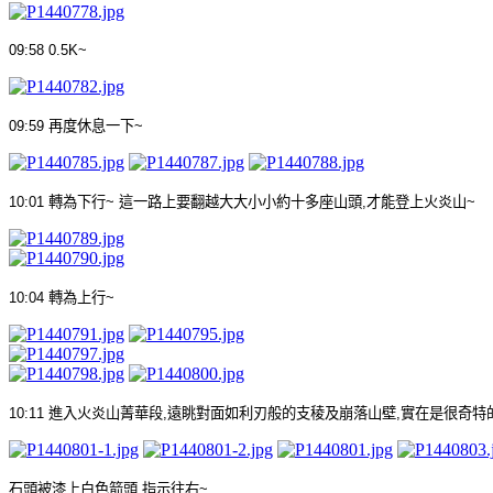
09:58 0.5K~
09:59
再度休息一下
~
10:01
轉為下行
~
這一路上要翻越大大小小約十多座山頭
,
才能登上火炎山
~
10:04
轉為上行
~
10:11
進入火炎山菁華段
,
遠眺對面如利刃般的支稜及崩落山壁
,
實在是很奇特
石頭被漆上白色箭頭
,
指示往右
~