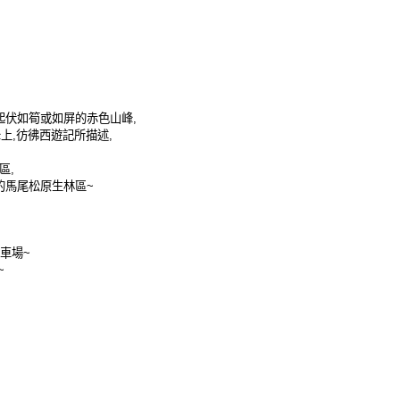
起伏如筍或如屏的赤色山峰
,
峰上
,
彷彿西遊記所描述
,
區
,
的馬尾松原生林區
~
車場
~
~