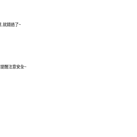
意
,
就錯過了
~
意提醒注意安全
~