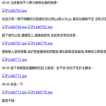
09:44
沿途看到不少標示植物名稱的掛牌
~
右前方有一條不明顯的叉路通往伯公岡山
(
南火炎山
),
事前功課做不足
,
沒有注
接下來旳山徑
,
緩緩而上
,
遍植相思林
,
走起來非常有詩意
~
開始進入惡地景觀
,
由於懸崖邊坡地質脆弱
,
礫石鬆軟容易崩塌
,
林務局立牌善
09:55
接下來都是這種鵝卵石紅土路徑
~
走不快
,
但也不至於太難走
~
09:56
休息一下
~
展望不錯
~