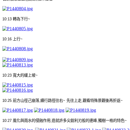
10:13
轉為下行
~
10:16
上行
~
10:23
寬大的緩上坡
~
10:25
前方山徑己崩落
,
續行路徑往右
~
先往上走
,
觀看特殊景觀後再折返
~
10:27
風化與雨水的侵蝕作用
,
造就許多尖銳利刃般的連峰
,
獨樹一格的特色
~