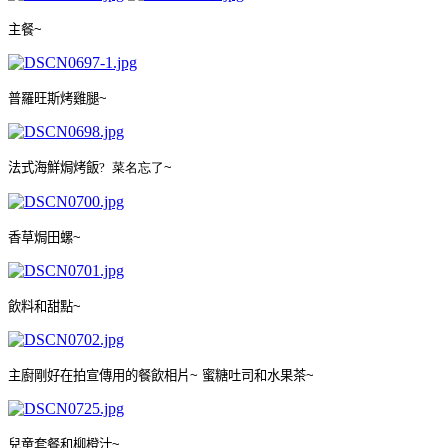
主餐
~
普羅旺斯烤雞腿
~
法式海鮮焗烤飯?
菜名忘了~
香草焗田螺
~
飲料和甜點
~
主廚剛好在拍宣傳用的餐飲相片
~
蜜糖吐司和水果茶
~
兒童套餐和柳橙汁
~