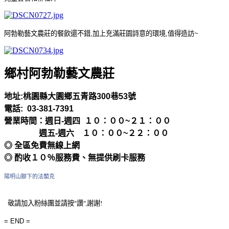
阿勃勒藝文農莊的餐飲還不錯
,
加上充滿莊園詩意的環境
,
值得造訪
~
鄉村阿勃勒藝文農莊
地址
:
桃園縣大園鄉五青路
300
巷
53
號
電話
: 03-381-7391
營業時間：
週日
-
週四
１０：００
~
２１：００
週五
-
週六 １０：００
~
２２：００
◎ 全區免費無線上網
◎ 酌收１０％服務費、無提供刷卡服務
陽明山腳下的法蘭克
敬請
加入粉絲團並請
按
讚
謝謝
”
”
,
!
= END =