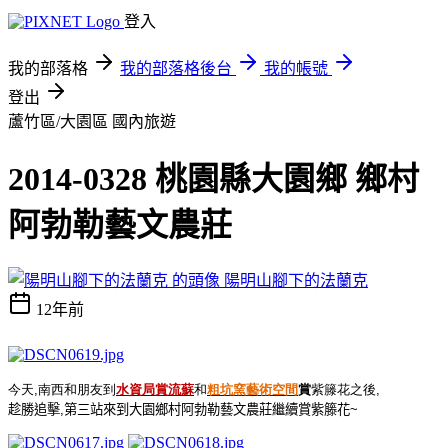
登入
我的部落格
我的部落格後台
我的帳號
登出
蘆竹區/大園區
國內旅遊
2014-0328 桃園縣大園鄉 鄉村
阿勃勒藝文農莊
陽明山腳下的法蘭克
12年前
今天
,
南西和朋友到
水資局賞流蘇
和
粗坑窯藝術空間
賞
紫籐花之後
,
趁勝追擊
,
第三站來到大園鄉村阿勃勒藝文農莊繼續賞紫籐花
~