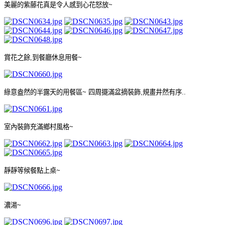
美麗的紫藤花真是令人感到心花怒放
~
賞花之餘
,
到餐廳休息用餐
~
綠意盎然的半露天的用餐區
~
四周擺滿盆摘裝飾
,
規畫井然有序
..
室內裝飾充滿鄉村風格
~
靜靜等候餐點上桌
~
濃湯
~