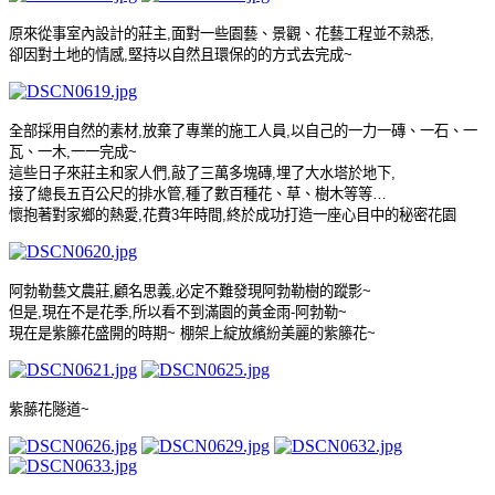
原來從事室內設計的莊主
,
面對一些園藝、景觀、花藝工程並不熟悉
,
卻因對土地的情感
,
堅持以自然且環保的的方式去完成
~
全部採用自然的素材
,
放棄了專業的施工人員
,
以自己的一力一磚、一石、一
瓦、一木
,
一一完成
~
這些日子來莊主和家人們
,
敲了三萬多塊磚
,
埋了大水塔於地下
,
接了總長五百公尺的排水管
,
種了數百種花、草、樹木等等
…
懷抱著對家鄉的熱愛
,
花費
3
年時間
,
終於成功打造一座心目中的秘密花園
阿勃勒藝文農莊
,
顧名思義
,
必定不難發現阿勃勒樹的蹤影
~
但是
,
現在不是花季
,
所以看不到滿園的黃金雨
-
阿勃勒
~
現在是紫籐花盛開的時期
~
棚架上綻放繽紛美麗的紫籐花
~
紫藤花隧道
~