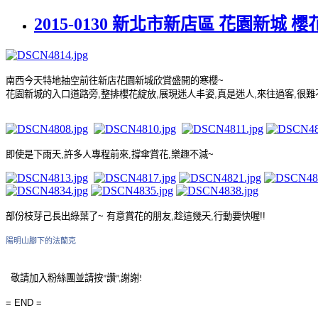
2015-0130 新北市新店區 花園新城 
南西今天特地抽空前往新店花園新城欣賞盛開的寒櫻
~
花園新城的入口道路旁
,
整排櫻花綻放
,
展現迷人丰姿
,
真是迷人
,
來往過客
,
很難
即使是下雨天
,
許多人專程前來
,
撐傘賞花
,
樂趣不減
~
部份枝芽己長出綠葉了
~
有意賞花的朋友
,
趁這幾天
,
行動要快喔
!!
陽明山腳下的法蘭克
敬請
加入粉絲團並請
按
讚
謝謝
”
”
,
!
= END =