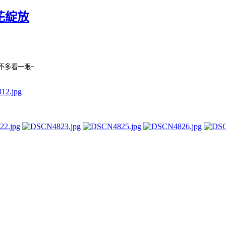
櫻花綻放
不多看一眼
~