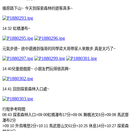
循原路下山
~
今天到探索森林的遊客真多
~
14:32
虹橋瀑布
~
元氣步道
~
途中還遇到強哥的同學梁大哥帶家人來散步
,
真是太巧了
~
14:40
兒童遊戲屋
~
小朋友們玩得很高興
~
14:41
回到探索森林入口處
~
行程參考時間
:
08:43
探索森林入口
>09:00
虹橋瀑布
17
分
>09:06
舞楓池叉
6
分
>09:08
馬武督
瀑布
2
分
>09:10
外鳥嘴登
2
分
>10:11
馬武督山叉
61
分
>10:25
休息
14
分
>10:27
探索森