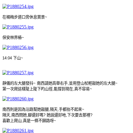
在楊梅步道口旁休息賞景
~
保安林界樁
~
14:04
下山
~
靜儀的左大腿發抖
~
南西請她高舉右手
,
並用登山杖輕敲她的左大腿
~
第一次爬這樣陡上陡下旳山徑
,
能撐到現在
,
真不容易
~
南西則是因為沿路幫她敲腿
,
隔天
,
手都抬不起來
~
隔天
,
南西問她
,
腳還好嗎
?
她說還好吔
,
下次要去那裡
?
喜歡上爬山
,
真是一條不歸路呀
~