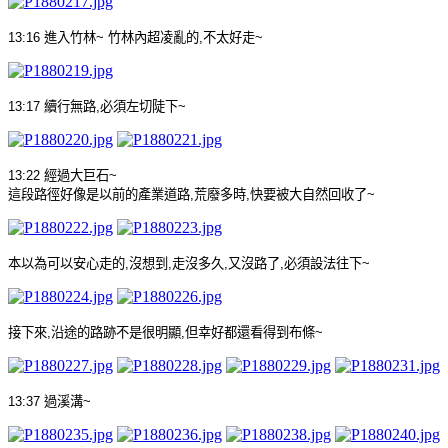
13:16
進入竹林
~
竹林內超凌亂的
,
不太好走
~
13:17
續行無路
,
必須左切陡下
~
13:22
經過大巨石
~
這段路徑好像是以前的產業道路
,
荒廢多時
,
快要被大自然回收了
~
本以為可以安心走的
,
沒想到
,
走沒多久
,
又沒路了
,
必須設法往下
~
接下來
,
沿途的路跡不是很明顯
,
但幸好都還看得到布條
~
13:37
過溪溝
~