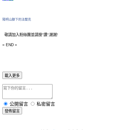
陽明山腳下的法蘭克
敬請
加入粉絲團並請
按
讚
謝謝
”
”
,
!
= END =
載入更多
公開留言
私密留言
發佈留言