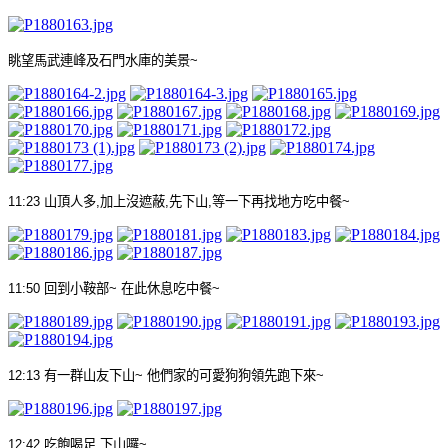
眺望馬武連峰及石門水庫的美景
~
11:23
山頂人多
,
加上沒遮蔽
,
先下山
,
等一下再找地方吃中餐
~
11:50
回到小鞍部
~
在此休息吃中餐
~
12:13
有一群山友下山
~
他們家的可愛狗狗領先跑下來
~
12:42
吃飽喝足
,
下山囉
~