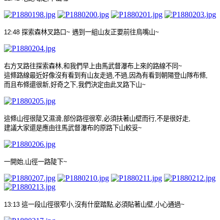
12:48
探索森林叉路口
~
遇到一組山友正要前往鳥嘴山
~
右方叉路往探索森林
,
和我們早上由馬武督瀑布上來的路線不同
~
這條路線最近好像沒有看到有山友走過
,
不過
,
因為有看到朝陽登山隊布條
,
而且布條還很新
,
好奇之下
,
我們決定由此叉路下山
~
這條山徑很陡又濕滑
,
部份路徑很窄
,
必須扶著山壁而行
,
不是很好走
,
建議大家還是應由往馬武督瀑布的原路下山較妥
~
一開始
,
山徑一路陡下
~
13:13
這一段山徑很窄小
,
沒有什麼踏點
,
必須貼著山壁
,
小心通過
~