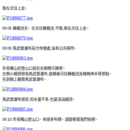
取左叉往上走
~
09:06
舞楓池叉
~
左叉往舞楓池
,
不取
,
取右叉往上走
~
09:08
馬武督瀑布前方休憩處
,
設有公共厠所
~
外鳥嘴山的登山口就在右側標示牌旁
~
左側小橋旁即為馬武督瀑布
,
過橋後可往舞楓池及楊梅神木等景點
~
先到橋上觀賞馬武督瀑布
~
馬武督瀑布很高
,
但水量不多
,
也是涓涓細流
~
09:10
外鳥嘴山登山口
~
有很多布條
~
請遊客幫我們拍照
~