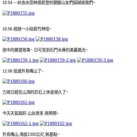
10:54
一群
由水田林道起登的健腳山友們超越過我們
~
10:56
經過一小段箭竹林徑
~
途中的展望很美
~
已可見到石門水庫的美麗風光
~
11:08
抵達外鳥嘴山了
~
力哥已經在山頂的巨石上休息很久了
~
今天天氣超好
,
山友很多
,
很熱鬧
~
外鳥嘴山
,
海拔
1350
公尺
,
無基點
~