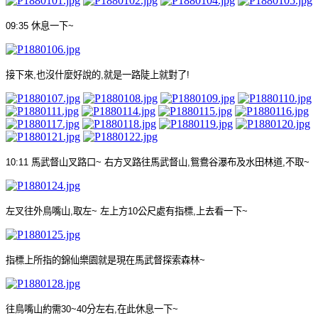
09:35
休息一下
~
接下來
,
也沒什麼好說的
,
就是一路陡上就對了
!
10:11
馬武督山叉路口
~
右方叉路往馬武督山
,
鴛鴦谷瀑布及水田林道
,
不取
~
左叉往外鳥嘴山
,
取左
~
左上方
10
公尺處有指標
,
上去看一下
~
指標上所指的錦仙樂園就是現在馬武督探索森林
~
往鳥嘴山約需
30~40
分左右
,
在此休息一下
~