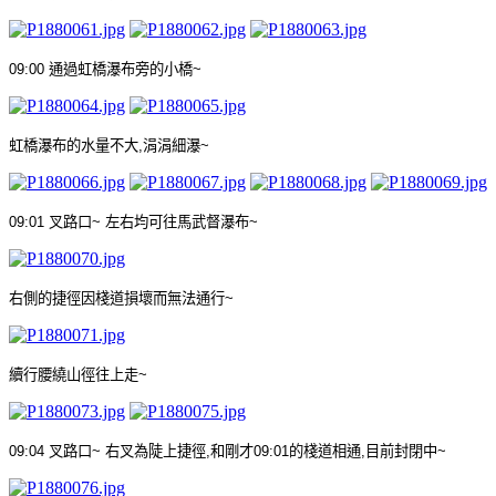
09:00
通過虹橋瀑布旁的小橋
~
虹橋瀑布的水量不大
,
涓涓細瀑
~
09:01
叉路口
~
左右均可往馬武督瀑布
~
右側的捷徑因棧道損壞而無法通行
~
續行腰繞山徑往上走
~
09:04
叉路口
~
右叉為陡上捷徑
,
和剛才
09:01
的棧道相通
,
目前封閉中
~