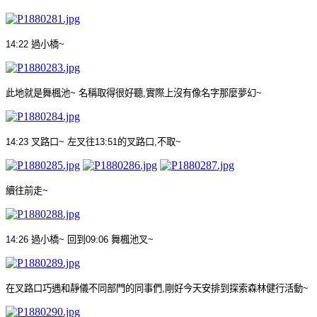
14:22
過小橋
~
此地就是舞楓池
~
名稱取得很好聽
,
實際上沒有像名字那麼夢幻
~
14:23
叉路口
~
左叉往
13:51
的叉路口
,
不取
~
續往前走
~
14:26
過小橋
~
回到
09:06
舞楓池叉
~
在叉路口巧遇和靜儀不同部門的同事們
,
剛好今天安排到探索森林健行活動
~