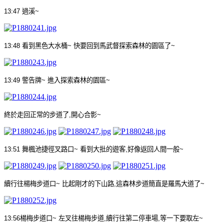
13:47
過溪
~
13:48
看到黑色大水桶
~
快要回到馬武督探索森林的園區了
~
13:49
警告牌
~
進入探索森林的園區
~
終於走回正常的步道了
,
開心合影
~
13:51
舞楓池捷徑叉路口
~
看到大批的遊客
,
好像返回人間一般
~
續行往楊梅步道口
~
比起剛才的下山路
,
這森林步道簡直是羅馬大道了
~
13:56
楊梅步道口
~
左叉往楊梅步道
,
續行往第二停車場
,
等一下要取左
~