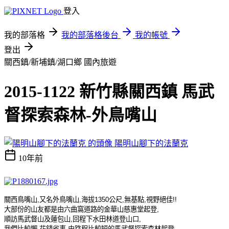
登入
我的部落格
我的部落格後台
我的帳號
登出
關西鎮/新埔鎮/湖口鄉
國內旅遊
2015-1122 新竹縣關西鎮 馬武
督探索森林-外鳥嘴山
陽明山腳下的法蘭克
10年前
關西鳥嘴山
,
又名外鳥嘴山
,
海拔
1350
公尺
,
無基點
,
視野絕佳
!!
大部份的山友都是由六曲窩道路的金華山慈惠堂起登
,
順訪馬武督山及蓮包山
,
回程下水田林道登山口
,
我們比較懶
,
花錢省事
,
由路程比較短的馬武督探索森林起登
,