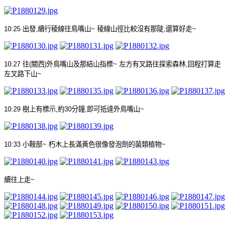
10:25
出發
,
續行稜線往鳥嘴山
~
稜線山徑比較沒有那陡
,
還算好走
~
10:27
往
(
關西
)
外鳥嘴山及那結山指標
~
左方有叉路往探索森林
,
回程打算走
左叉路下山
~
10:29
樹上有標示
,
約
30
分鐘
,
即可抵達外鳥嘴山
~
10:33
小鞍部
~
朽木上長滿黃色很像發泡劑的菌類植物
~
續往上走
~