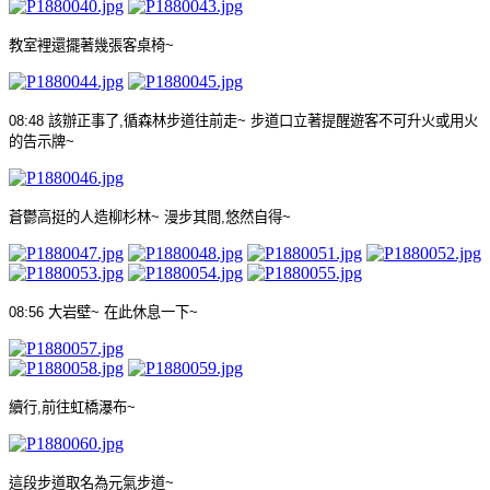
教室裡還擺著幾張客桌椅
~
08:48
該辦正事了
,
循森林步道往前走
~
步道口立著提醒遊客不可升火或用火
的告示牌
~
蒼鬱高挺的人造柳杉林
~
漫步其間
,
悠然自得
~
08:56
大岩壁
~
在此休息一下
~
續行
,
前往虹橋瀑布
~
這段步道取名為元氣步道
~