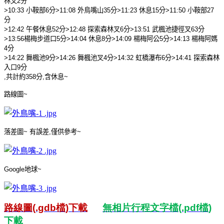
林叉
2
分
>10:33
小鞍部
6
分
>11:08
外鳥嘴山
35
分
>11:23
休息
15
分
>11:50
小鞍部
27
分
>12:42
午餐休息
52
分
>12:48
探索森林叉
6
分
>13:51
武楓池捷徑叉
63
分
>13:56
楊梅步道口
5
分
>14:04
休息
8
分
>14:09
楊梅阿公
5
分
>14:13
楊梅阿媽
4
分
>14:22
舞楓池
9
分
>14:26
舞楓池叉
4
分
>14:32
虹橋瀑布
6
分
>14:41
探索森林
入口
9
分
,
共計約
358
分
,
含休息
~
路線圖
~
落差圖
~
有誤差
,
僅供參考
~
Google
地球
~
路線圖
(.gdb
檔
)
下載
無相片行程文字檔
(.pdf
檔
)
下載