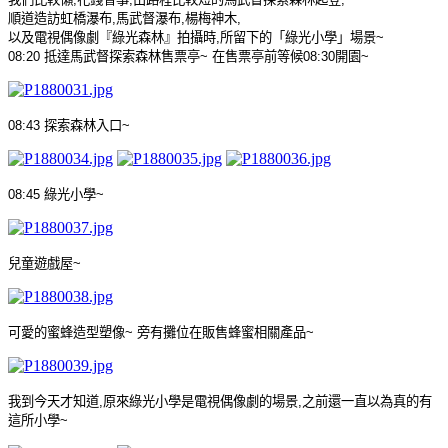
順道造訪虹橋瀑布
,
馬武督瀑布
,
楊梅神木
,
以及電視偶像劇『綠光森林』拍攝時
,
所留下的「綠光小學」場景
~
08:20
抵達馬武督探索森林售票亭
~
在售票亭前等候
08:30
開園
~
08:43
探索森林入口
~
08:45
綠光小學
~
兒童遊戲屋
~
可愛的蜜蜂造型塑像
~
旁有攤位在販售蜂蜜相關產品
~
我到今天才知道
,
原來綠光小學是電視偶像劇的場景
,
之前還一直以為真的有
這所小學
~