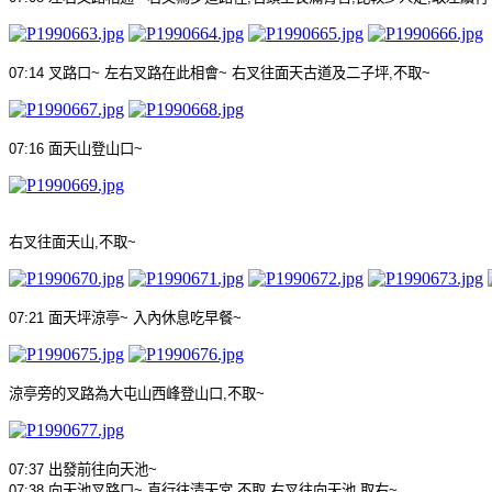
07:14
叉路口
~
左右叉路在此相會
~
右叉往面天古道及二子坪
,
不取
~
07:16
面天山登山口
~
右叉往面天山
,
不取
~
07:21
面天坪涼亭
~
入內休息吃早餐
~
涼亭旁的叉路為大屯山西峰登山口
,
不取
~
07:37
出發前往向天池
~
07:38
向天池叉路口
~
直行往清天宮
,
不取
,
右叉往向天池
,
取右
~