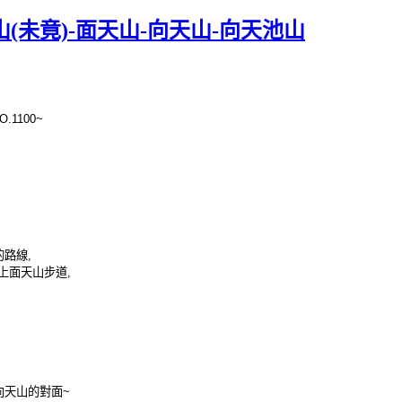
燒山(未竟)-面天山-向天山-向天池山
O.1100~
的路線
,
上面天山步道
,
向天山的對面
~