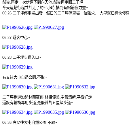
然後
,
再走一次步道下到向天池
,
然後再走回二子坪
~
今天這趟行程共計走了約七小時
,
搞到有點筋疲力盡
~
06:26
二子坪停車場出發
~
假日的二子坪停車場一位難求
,
一大早就已經快停
06:27
遊客中心
~
06:28
二子坪步道入口
~
右叉往大屯自然公園
,
不取
~
二子坪步道沿途林蔭密佈
,
林相優美
,
空氣清新
,
平緩好走
~
還設有輪椅專用步道
,
是優質的五星級步道
~
06:36
右叉往大屯自然公園
,
不取
~