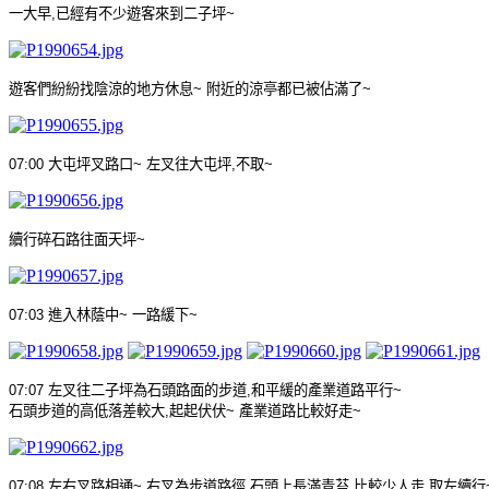
一大早
,
已經有不少遊客來到二子坪
~
遊客們紛紛找陰涼的地方休息
~
附近的涼亭都已被佔滿了
~
07:00
大屯坪叉路口
~
左叉往大屯坪
,
不取
~
續行碎石路往面天坪
~
07:03
進入林蔭中
~
一路緩下
~
07:07
左叉往二子坪為石頭路面的步道
,
和平緩的產業道路平行
~
石頭步道的高低落差較大
,
起起伏伏
~
產業道路比較好走
~
07:08
左右叉路相通
~
右叉為步道路徑
,
石頭上長滿青苔
,
比較少人走
,
取左續行