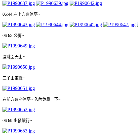
06:44
左上方有涼亭
~
06:53
公厠
~
遠眺面天山
~
二子山東峰
~
右前方有座涼亭
~
入內休息一下
~
06:59
出發續行
~