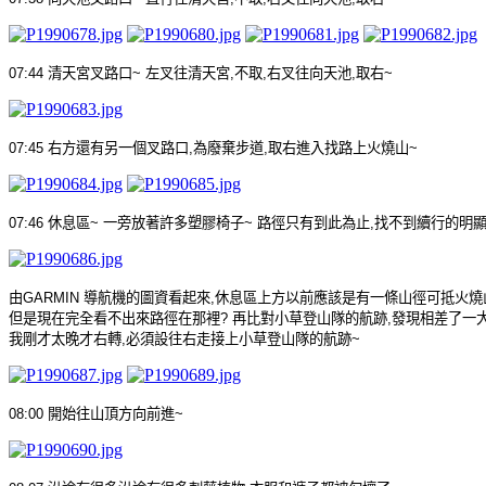
07:44
清天宮叉路口
~
左叉往清天宮
,
不取
,
右叉往向天池
,
取右
~
07:45
右方還有另一個叉路口
,
為廢棄步道
,
取右進入找路上火燒山
~
07:46
休息區
~
一旁放著許多塑膠椅子
~
路徑只有到此為止
,
找不到續行的明
由
GARMIN
導航機的圖資看起來
,
休息區上方以前應該是有一條山徑可抵火燒
但是現在完全看不出來路徑在那裡
?
再比對小草登山隊的航跡
,
發現相差了一
我剛才太晚才右轉
,
必須設往右走接上小草登山隊的航跡
~
08:00
開始往山頂方向前進
~