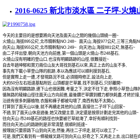
2016-0625 新北市淡水區 二子坪-火
今天的主要目的是想要將向天池及面天山之間的幾個山頭繞一圈
~
火燒山
,
海拔
895
公尺
,
北市精幹點
NO.248~
面天山
,
海拔
977
公尺
,
三等三角點
N
向天山
,
海拔
955
公尺
,
北市精幹點
NO.249~
向天池山
,
海拔
881
公尺
,
無基石
~
由二子坪出發
,
朝向天池方向前進
,
第一個山頭是火燒山
-
市
248
基石
,
火燒山沒有明確的登山口
,
也沒有明顯路跡的山徑
,
很難接近
~
自去年趙坤郁和賞刃兩位山友大哥找到基石以來
,
真正上去的山友不多
,
事先有下載小草登山隊的航跡
,
本以為應該可以順利摸到基石
,
但是實際上走一遭
,
才發現路況不佳
,
必須隨時修正
,
設法向上走
,
大約
50
分左右抵達基點附近
,
山頂都是芒草叢
,
找不到基石
,
只好離開
~
因為沒有明顯路跡
,
連下山也很困難
,
考量之下
,
決定不往下走
,
參照小草登山隊
循無路的稜線山徑往面天山方向前進
,
最後鑽芒草鑽到體力都快耗盡
,
才終於接
沿途有很多刺藤植物
,
衣服和褲子都被勾壞了
,
南西有點不太開心
,
打算到了面天山以後
,
就不再續走其他的山頭
,
直接往二子坪下山回家
~
不過
,
到了面天山休息過後
,
她又改變主意
,
決定還是按原計劃走完其他的山頭
~
往向天山
-
市
249
基石的路徑也快要被芒草給淹了
,
幸好有順利找到
~
而往向天池山的路跡則是非常清楚
,
很順利抵達
~
按理說只要原路下山到向天池
,
然後
,
再往二子坪走
,
就可以收工了
~
可是
,
我們又看到有一條稜線叉路可到向天山
,
好奇之下
,
又再走上去
,
出口就在