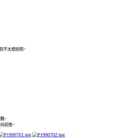
到不太想拍照
~
困難
~
方向前進
~