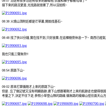
08:07
沿途有很多沿途有很多刺藤植物
,
衣服和褲子都被勾壞了
~
接下來的路況更差
,
光找路就很累了
,
所以沒拍照
~
08:38
火燒山頂附近都是芒草叢
,
開始找基石
~
08:48
找了快
10
分鐘
,
實在找不到
,
只好放棄
,
在這棵樹旁休息一下
~
南西已經氣
我也只能三聲無奈
!!
08:54
原路下山
~
09:02
原本打算循剛才上來的原路下山
~
但是
..
忘了做記號又沒有明顯路跡
,
連下山想跟著剛才上來的航跡走也變得很
考量之下
,
決定不往下走
,
參照小草登山隊的路線
,
循無路的稜線山徑往面天山