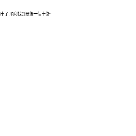
滿車子
,
順利找到最後一個車位
~