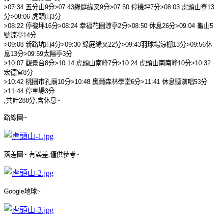
>07:34
五分山
9
分
>07:43
綠庭緣叉
9
分
>07:50
停機坪
7
分
>08:03
虎頭山登
13
分
>08:06
虎頭山
3
分
>08:22
停機坪
16
分
>08:24
幸福花園涼亭
2
分
>08:50
休息
26
分
>09:04
龜山
5
號涼亭
14
分
>09:08
新路坑山
4
分
>09:30
綠庭緣叉
22
分
>09:43
羽球場涼棚
13
分
>09:56
休
息
13
分
>09:59
太陽亭
3
分
>10:07
觀景台
8
分
>10:14
虎頭山南峰
7
分
>10:24
虎頭山南南峰
10
分
>10:32
宏德宮
8
分
>10:42
桃園市孔廟
10
分
>10:48
奧爾森林學堂
6
分
>11:41
休息聽演唱
53
分
>11:44
停車場
3
分
,
共計
288
分
,
含休息
~
路線圖
~
落差圖
~
有誤差
,
僅供參考
~
Google
地球
~