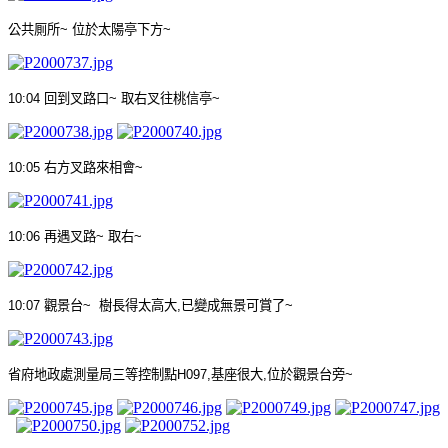
公共厠所
~
位於太陽亭下方
~
10:04
回到叉路口
~
取右叉往桃信亭
~
10:05
右方叉路來相會
~
10:06
再遇叉路
~
取右
~
10:07
觀景台
~
樹長得太高大
,
已變成無景可賞了
~
省府地政處測量局三等控制點
H097,
基座很大
,
位於觀景台旁
~