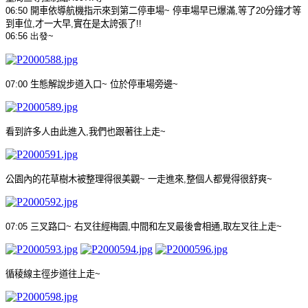
06:50
開車依導航機指示來到第二停車場
~
停車場早已爆滿
,
等了
20
分鐘才等
到車位
,
才一大早
,
實在是太誇張了
!!
06:56
出發
~
07:00
生態解說步道入口
~
位於停車場旁邊
~
看到許多人由此進入
,
我們也跟著往上走
~
公園內的花草樹木被整理得很美觀
~
一走進來
,
整個人都覺得很舒爽
~
07:05
三叉路口
~
右叉往經梅園
,
中間和左叉最後會相通
,
取左叉往上走
~
循稜線主徑步道往上走
~