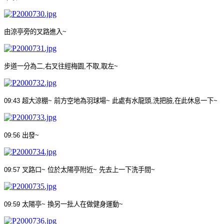
由涼亭旁的叉路進入
~
步道一分為二
,
右叉往經梅園
,
不取
,
取左
~
09:43
超大涼棚
~
前方空地為羽球場
~
此處有水龍頭
,
洗把臉
,
在此休息一下
~
09:56
出發
~
09:57
叉路口
~
位於太陽亭附近
~
先去上一下洗手間
~
09:59
太陽亭
~
換另一批人在做健身運動
~