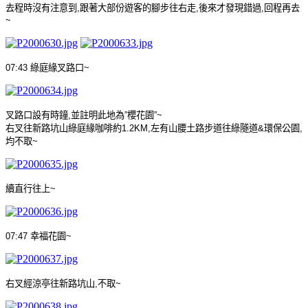
去程時沒有注意到
,
跟著大部份遊客的腳步往右走
,
後來才發現錯過
,
回程再去
~
07:43
綠庭緣叉路口
~
叉路口設有時鐘
,
並註明此地為
”
櫻花園
”~
右叉往新路坑山綠庭緣咖啡約
1.2KM,
左有山腰土路步道往綠隧道
&
環保公園
,
均不取
~
續直行往上
~
07:47
幸福花園
~
右叉經涼亭往新路坑山
,
不取
~