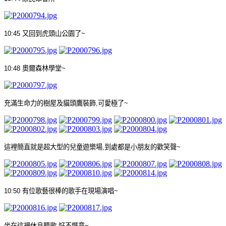
10:45
又回到虎頭山公園了
~
10:48
奧爾森林學堂
~
充滿生命力的樹屋及貓頭鷹裝飾
,
可愛極了
~
這裡簡直就是超大型的兒童遊樂場
,
到處都是小朋友的歡笑聲
~
10:50
有位歌藝很棒的歌手在現場演唱
~
坐在這裡休息聽歌
,
好不愜意
~