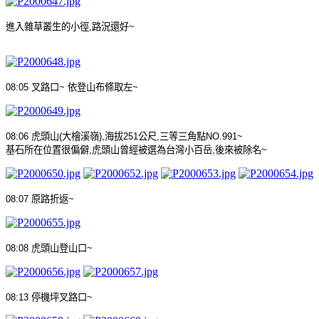
進入雜草叢生的小徑
,
路況還好
~
08:05
叉路口
~
依登山布條取左
~
08:06
虎頭山
(
大檜溪嶺
),
海拔
251
公尺
,
三等三角點
NO.991~
基石所在位置很偏僻
,
虎頭山曾經被選為台灣小百岳
,
後來被除名
~
08:07
原路折返
~
08:08
虎頭山登山口
~
08:13
停機坪叉路口
~