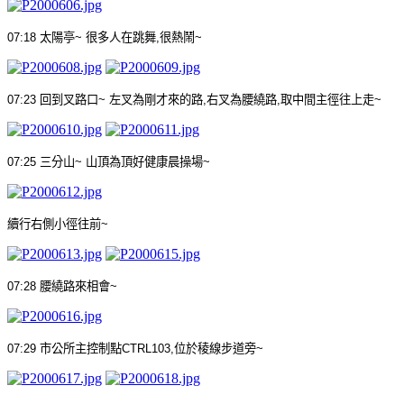
07:18
太陽亭
~
很多人在跳舞
,
很熱鬧
~
07:23
回到叉路口
~
左叉為剛才來的路
,
右叉為腰繞路
,
取中間主徑往上走
~
07:25
三分山
~
山頂為頂好健康晨操場
~
續行右側小徑往前
~
07:28
腰繞路來相會
~
07:29
市公所主控制點
CTRL103,
位於稜線步道旁
~