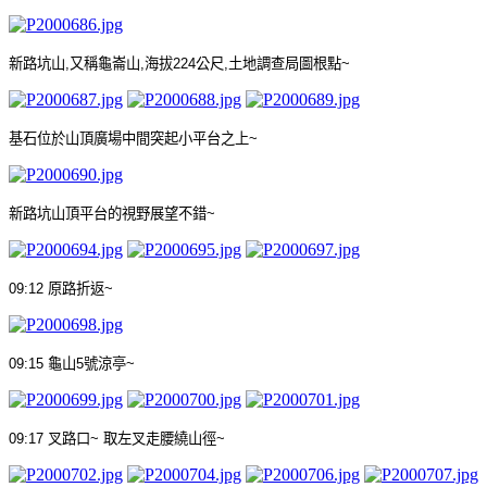
新路坑山
,
又稱龜崙山
,
海拔
224
公尺
,
土地調查局圖根點
~
基石位於山頂廣場中間突起小平台之上
~
新路坑山頂平台的視野展望不錯
~
09:12
原路折返
~
09:15
龜山
5
號涼亭
~
09:17
叉路口
~
取左叉走腰繞山徑
~