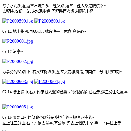
除了水泥步道
,
還會出現許多土徑叉路
,
這些土徑大都是腰繞路
~
去程時
,
安份一點
,
走水泥步道
,
回程時再考慮走腰繞土徑
~
07:11
地上指標
,
再
60
公尺就有涼亭可休息
,
真貼心
~
07:12
涼亭
~
涼亭旁的叉路口
~
右叉往梅園步道
,
左叉為腰繞路
,
中間往三分山
,
取中間
~
07:14
陡上途中
,
右方傳來很大聲的音樂
,
好像很熱鬧
,
往右走
,
經三分山浩氣亭
~
07:16
叉路口
~
這條路徑應該是步道主徑
~
遊客超多的
~
左上往三分山
,
右下方是太陽亭
,
有公厠
,
先去上個洗手間
,
等一下再往上走
~