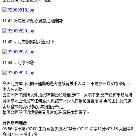
11:41
演唱結束後
,
心滿意足地離開
~
11:42
回到生態解說步道入口
~
11:44
回到停車場
~
今天到虎頭山公園來運動的遊客應該有數千人以上
,
不論那一條叉路都有不
少人在走動
~
公園內除了厠所以外
,
並沒有裝設垃圾桶
,
走了一大圈下來
,
沒有任何半點垃圾
,
廣埸空地上也沒有任何落葉
,
應該有不少人在幫忙維護環境
,
再加上到此的遊
客都發揮高度公德心
,
垃圾隨身帶走
,
整個公園不但環境優美又非常乾淨
,
真是太難得了
~
行程參考時間
:
06:56
停車場
>07:00
生態解說步道入口
4
分
>07:12
涼亭
12
分
>07:18
太陽亭
6
分
>07:25
三分山
7
分