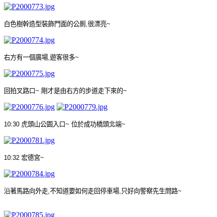
白色樹幹造型裝飾門面的公厠
,
很漂亮
~
右方有一個廣場
,
遊客很多
~
回拍叉路口
~
剛才是由右方的步道走下來的
~
10:30
虎頭山公園入口
~
位於成功橋頭北端
~
10:32
宏德宮
~
沿著馬路向外走
,
不知道要如何走回停車場
,
只好向警察先生問路
~