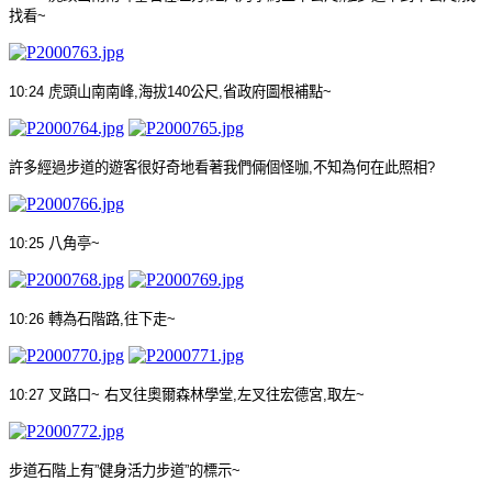
找看
~
10:24
虎頭山南南峰
,
海拔
140
公尺
,
省政府圖根補點
~
許多經過步道的遊客很好奇地看著我們倆個怪咖
,
不知為何在此照相
?
10:25
八角亭
~
10:26
轉為石階路
,
往下走
~
10:27
叉路口
~
右叉往奧爾森林學堂
,
左叉往宏德宮
,
取左
~
步道石階上有
”
健身活力步道
”
的標示
~