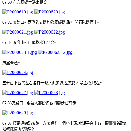
07:30
左方腰繞土路來相會
~
07:31
叉路口
~
兩側的叉路均為腰繞路
,
取中間石階路直上
~
07:34
五分山
~
山頂為水泥平台
~
展望普通
~
五分山平台的左右各有一條水泥步道
,
左叉路才是主稜
,
取左
~
07:36
叉路口
~
跟著大部份遊客的腳步往前走
~
07:37
精密導線點叉路
~
左叉通往一個小山頭
,
水泥平台上有一顆臺灣省政府
地政處精密導線點
~