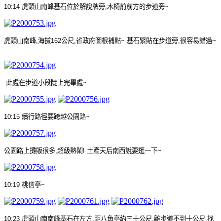
10:14
虎頭山南峰基石位於解說牌旁
,
木椅前前方的步道旁
~
虎頭山南峰
,
海拔
162
公尺
,
省政府圖根補點
~
基石緊貼在步道旁
,
很容易錯過
~
此處在步道小段陡上完畢處
~
10:15
續行路徑要跨越公園路
~
公園路上攤販很多
,
超級熱鬧
!
土產天后南西說要逛一下
~
10:19
桃信亭
~
10:23
虎頭山南南峰基石在左方
,
距八角亭約三十公尺
,
離步道不到十公尺
,
找