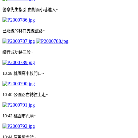
警察先生指引
,
由對面小巷進入
~
已廢線的林口支線鐡路
~
續行成功路三段
~
10:39
桃園高中校門口
~
10:40
公園路右轉往上走
~
10:42
桃園市孔廟
~
10:44
原民聚會所
~