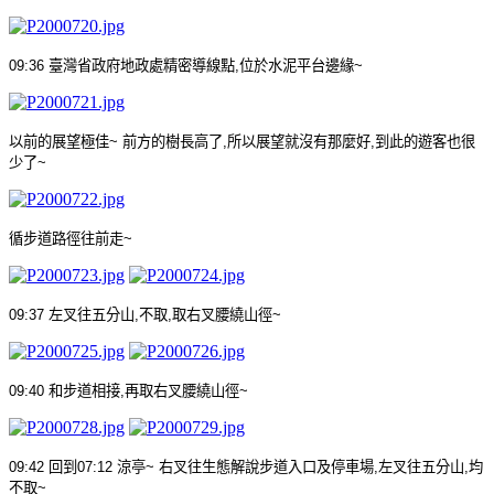
09:36
臺灣省政府地政處精密導線點
,
位於水泥平台邊緣
~
以前的展望極佳
~
前方的樹長高了
,
所以展望就沒有那麼好
,
到此的遊客也很
少了
~
循步道路徑往前走
~
09:37
左叉往五分山
,
不取
,
取右叉腰繞山徑
~
09:40
和步道相接
,
再取右叉腰繞山徑
~
09:42
回到
07:12
涼亭
~
右叉往生態解說步道入口及停車場
,
左叉往五分山
,
均
不取
~