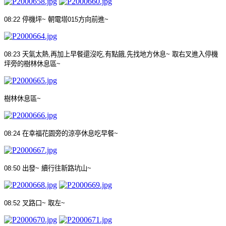
08:22
停機坪
~
朝電塔
015
方向前進
~
08:23
天氣太熱
,
再加上早餐還沒吃
,
有點餓
,
先找地方休息
~
取右叉進入停機
坪旁的樹林休息區
~
樹林休息區
~
08:24
在幸福花園旁的涼亭休息吃早餐
~
08:50
出發
~
續行往新路坑山
~
08:52
叉路口
~
取左
~