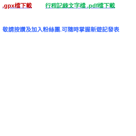
.gpx
檔
下載
行程記錄文字檔
.pdf
檔下載
敬請按讚及加入粉絲團
可隨時掌握新遊記發表
.