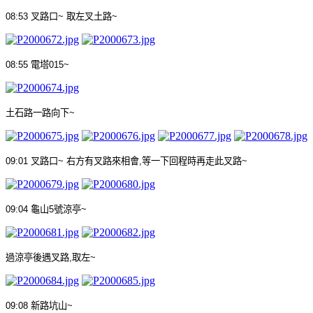
08:53
叉路口
~
取左叉土路
~
08:55
電塔
015~
土石路一路向下
~
09:01
叉路口
~
右方有叉路來相會
,
等一下回程時再走此叉路
~
09:04
龜山
5
號涼亭
~
過涼亭後遇叉路
,
取左
~
09:08
新路坑山
~