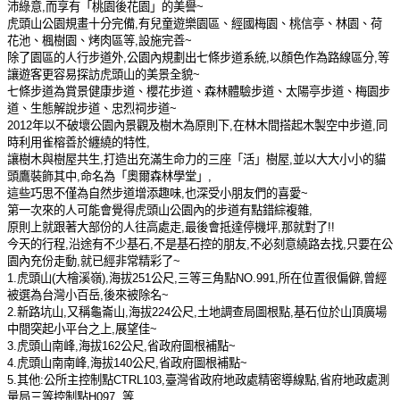
沛綠意
,
而享有「桃園後花園」的美譽
~
虎頭山公園規畫十分完備
,
有兒童遊樂園區、經國梅園、桃信亭、林園、荷
花池、楓樹園、烤肉區等
,
設施完善
~
除了園區的人行步道外
,
公園內規劃出七條步道系統
,
以顏色作為路線區分
,
等
讓遊客更容易探訪虎頭山的美景全貌
~
七條步道為賞景健康步道、櫻花步道、森林體驗步道、太陽亭步道、梅園步
道、生態解說步道、忠烈祠步道
~
2012
年以不破壞公園內景觀及樹木為原則下
,
在林木間搭起木製空中步道
,
同
時利用雀榕善於纏繞的特性
,
讓樹木與樹屋共生
,
打造出充滿生命力的三座「活」樹屋
,
並以大大小小的貓
頭鷹裝飾其中
,
命名為「奧爾森林學堂」
,
這些巧思不僅為自然步道增添趣味
,
也深受小朋友們的喜愛
~
第一次來的人可能會覺得虎頭山公園內的步道有點錯綜複雜
,
原則上就跟著大部份的人往高處走
,
最後會抵達停機坪
,
那就對了
!!
今天的行程
,
沿途有不少基石
,
不是基石控的朋友
,
不必刻意繞路去找
,
只要在公
園內充份走動
,
就已經非常精彩了
~
1.
虎頭山
(
大檜溪嶺
),
海拔
251
公尺
,
三等三角點
NO.991,
所在位置很偏僻
,
曾經
被選為台灣小百岳
,
後來被除名
~
2.
新路坑山
,
又稱龜崙山
,
海拔
224
公尺
,
土地調查局圖根點
,
基石位於山頂廣場
中間突起小平台之上
,
展望佳
~
3.
虎頭山南峰
,
海拔
162
公尺
,
省政府圖根補點
~
4.
虎頭山南南峰
,
海拔
140
公尺
,
省政府圖根補點
~
5.
其他
:
公所主控制點
CTRL103,
臺灣省政府地政處精密導線點
,
省府地政處測
量局三等控制點
H097..
等