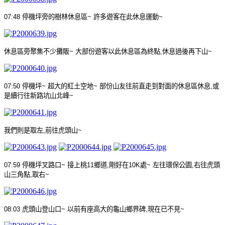
07:48
停機坪旁的樹林休息區
~
許多遊客在此休息運動
~
休息區旁聚集不少攤販
~
大部份遊客以此休息區為終點
,
休息過後再下山
~
07:50
停機坪
~
超大的紅土空地
~
部份山友往前直走到對面的休息區休息
,
或
是續行往新路坑山北峰
~
我們則是取左
,
前往虎頭山
~
07:59
停機坪叉路口
~
接上桃
11
鄉道
,
剛好在
10K
處
~
左往環保公園
,
右往虎頭
山三角點
,
取右
~
08:03
虎頭山登山口
~
以前有座高大的龜山鄉界碑
,
現在已不見
~