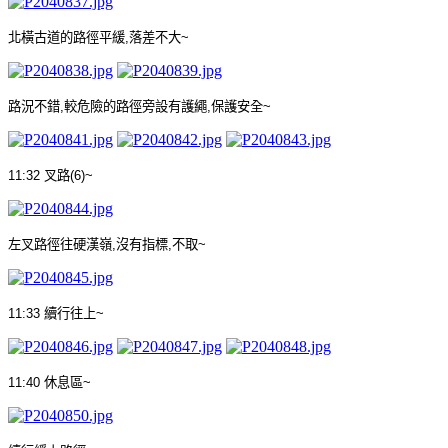
北橫古道的路徑平緩
,
落差不大
~
路況不錯
,
較危險的路徑旁設有護繩
,
保護安全
~
11:32
叉路
(6)~
左叉路徑往硬漢嶺
,
沒有指標
,
不取
~
11:33
續行往上
~
11:40
休息區
~