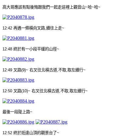
高大哥應該有點後悔跟我們一起走這裡上觀音山
~
哈
~
哈
~
12:42
再遇一條橫向叉路
,
續往上走
~
12:48
終於有一小段平緩的山徑
~
12:49
叉路
(9)~
右叉往北橫古道
,
不取
,
取左續行
~
12:50
叉路
(10)~
右叉往北橫古道
,
不取
,
取左續行
~
最後一段陡上路
~
12:52
終於抵達山頂的觀景台了
~