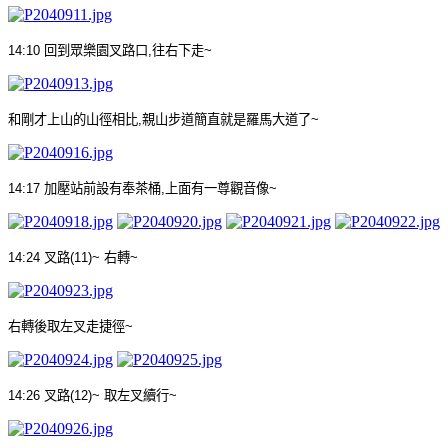
14:10
回到眾樂園叉路口
,
往右下走
~
和剛才上山的山徑相比
,
親山步道簡直就是羅馬大道了
~
14:17
加壓站前設有奉茶桶
,
上面有一尊觀音像
~
14:24
叉路
(11)~
右轉
~
右轉後取左叉走捷徑
~
14:26
叉路
(12)~
取左叉續行
~