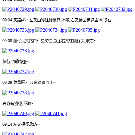
09:04
叉路
(4)~
左叉山徑往硬漢嶺
,
不取
,
右叉接回步道主徑
,
取右
~
09:08
鷹仔尖叉路口
~
左叉往占山
,
右叉往鷹仔尖
,
取右
~
續行平緩路徑
~
09:09
休息區
~
步道徐緩而上
~
右方有捷徑
,
不取
~
09:14
左叉捷徑
,
取左
~