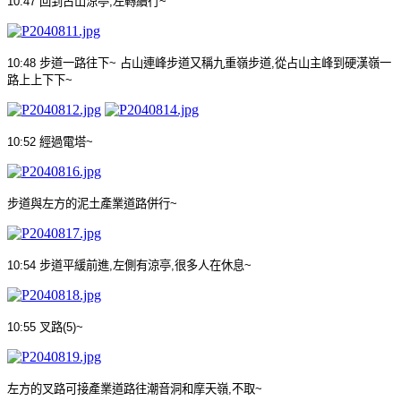
10:47
回到占山涼亭
,
左轉續行
~
10:48
步道一路往下
~
占山連峰步道又稱九重嶺步道
,
從占山主峰到硬漢嶺一
路上上下下
~
10:52
經過電塔
~
步道與左方的泥土產業道路併行
~
10:54
步道平緩前進
,
左側有涼亭
,
很多人在休息
~
10:55
叉路
(5)~
左方的叉路可接產業道路往潮音洞和摩天嶺
,
不取
~