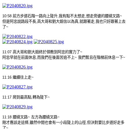
10:58
前方步道石階一路向上陡升
,
我有點不太想走
,
想走旁邊的腰繞叉路
~
但是阿忠說路段不長
,
高大哥和劉大姐信以為真
,
就跟著走
,
我也只好跟著上去
了
~
11:07
高大哥和劉大姐終於領教到阿忠的實力了
~
阿忠早就在前面休息
,
而我們在後面苦追不上
~
我們暫且在階梯前休息一下
~
11:16
繼續往上走
~
11:17
爬到最高點
,
轉為陡下
~
11:18
腰繞叉路
~
左方為腰繞叉路
~
剛才應該走這條
,
雖然中間也會有一小段陡上的山徑
,
但決對要比步道好走多
了
~