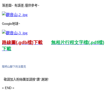
落差圖
~
有誤差
,
僅供參考
~
Google
地球
~
路線圖
(.gdb
檔
)
下載
無相片行程文字檔
(.pdf
檔
)
下載
陽明山腳下的法蘭克
敬請
加入粉絲團並請
按
讚
謝謝
”
”
,
!
= END =