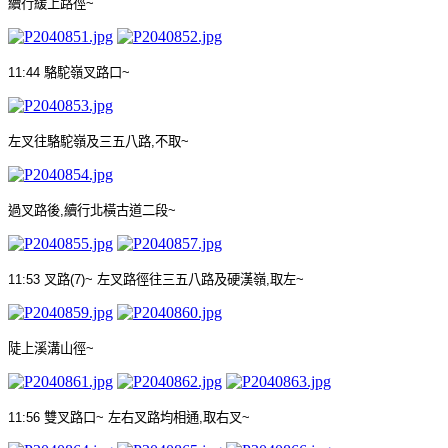
續行緩上路徑
~
11:44
駱駝嶺叉路口
~
左叉往駱駝嶺及三五八路
,
不取
~
過叉路後
,
續行北橫古道二段
~
11:53
叉路
(7)~
左叉路徑往三五八路及硬漢嶺
,
取左
~
陡上溪溝山徑
~
11:56
雙叉路口
~
左右叉路均相通
,
取右叉
~