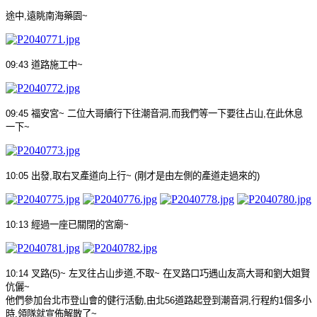
途中
,
遠眺南海藥園
~
09:43
道路施工中
~
09:45
福安宮
~
二位大哥續行下往潮音洞
,
而我們等一下要往占山
,
在此休息
一下
~
10:05
出發
,
取右叉產道向上行
~ (
剛才是由左側的產道走過來的
)
10:13
經過一座已關閉的宮廟
~
10:14
叉路
(5)~
左叉往占山步道
,
不取
~
在叉路口巧遇山友高大哥和劉大姐賢
伉儷
~
他們參加台北市登山會的健行活動
,
由北
56
道路起登到潮音洞
,
行程約
1
個多小
時
,
領隊就宣佈解散了
~