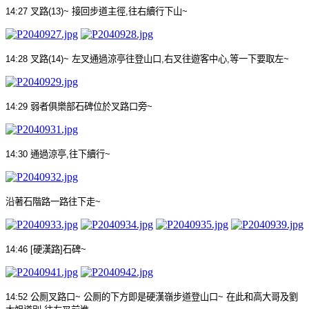
14:27
叉路
(13)~
接回步道主徑
,
往右續行下山
~
14:28
叉路
(14)~
左叉通過涼亭往登山口
,
右叉往遊客中心
,
等一下要取左
~
14:29
弱者俱樂部石碑位於叉路口旁
~
14:30
通過涼亭
,
往下續行
~
沿著石階路一路往下走
~
14:46 [
硬漢路
]
石碑
~
14:52
公厠叉路口
~
公厠的下方即是硬漢嶺步道登山口
~
在此和高大哥及劉