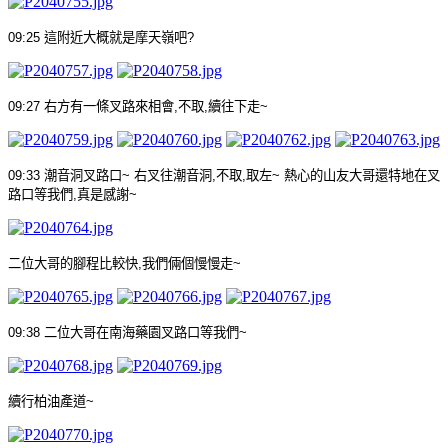
09:25
這附近大概就是摩天嶺吧
?
09:27
右方有一條叉路來相會
,
不取
,
續往下走
~
09:33
潮音洞叉路口
~
右叉往潮音洞
,
不取
,
取左
~
熱心的山友大哥還特地在叉
路口等我們
,
真是感謝
~
二位大哥的腳程比較快
,
我們倆個慢慢走
~
09:38
二位大哥在南海藥園叉路口等我們
~
續行柏油產道
~