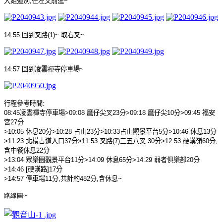
大姐道別
,
往左叉前進
~
14:55
回到叉路
(1)~
取右叉
~
14:57
回到凌雲禪寺停車場
~
行程參考時間
:
08:45
凌雲禪寺停車場
>09:08
鷹仔尖叉
23
分
>09:18
鷹仔尖
10
分
>09:45
福安
宮
27
分
>10:05
休息
20
分
>10:28
占山
23
分
>10:33
占山觀景平台
5
分
>10:46
休息
13
分
>11:23
北橫古道入口
37
分
>11:53
叉路
(7)
三五八叉
30
分
>12:53
硬漢嶺
60
分
,
含中餐休息
22
分
>13:04
眾樂園觀景平台
11
分
>14:09
休息
65
分
>14:29
弱者俱樂部
20
分
>14:46 [
硬漢路
]17
分
>
14:57
停車場
11
分
,
共計約
482
分
,
含休息
~
路線圖
~