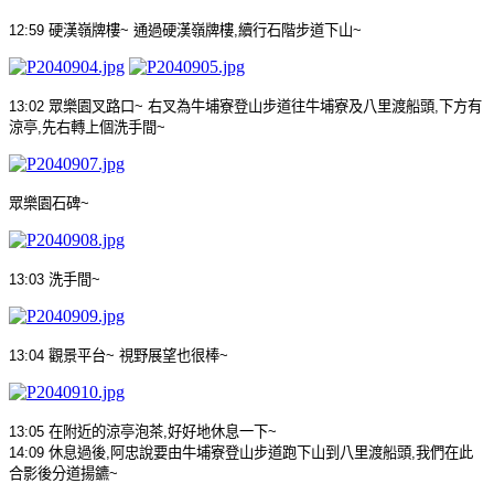
12:59
硬漢嶺牌樓
~
通過硬漢嶺牌樓
,
續行石階步道下山
~
13:02
眾樂園叉路口
~
右叉為牛埔寮登山步道往牛埔寮及八里渡船頭
,
下方有
涼亭
,
先右轉上個洗手間
~
眾樂園石碑
~
13:03
洗手間
~
13:04
觀景平台
~
視野展望也很棒
~
13:05
在附近的涼亭泡茶
,
好好地休息一下
~
14:09
休息過後
,
阿忠說要由牛埔寮登山步道跑下山到八里渡船頭
,
我們在此
合影後分道揚鑣
~