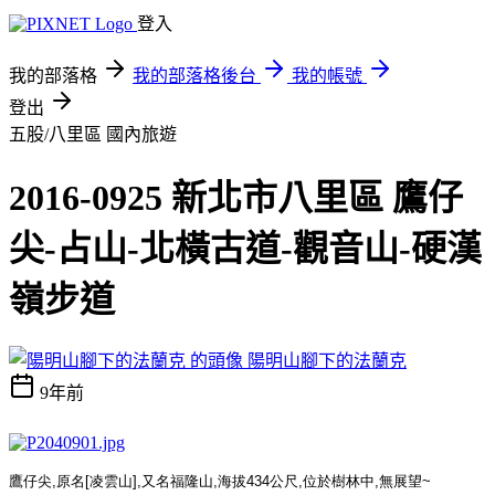
登入
我的部落格
我的部落格後台
我的帳號
登出
五股/八里區
國內旅遊
2016-0925 新北市八里區 鷹仔
尖-占山-北橫古道-觀音山-硬漢
嶺步道
陽明山腳下的法蘭克
9年前
鷹仔尖
,
原名
[
凌雲山
],
又名福隆山
,
海拔
434
公尺
,
位於樹林中
,
無展望
~