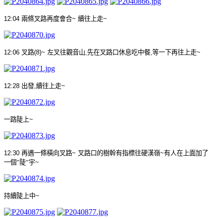
12:04
兩條叉路再度會合
~
續往上走
~
12:06
叉路
(8)~
左叉往觀音山
,
先在叉路口休息吃中餐
,
等一下再往上走
~
12:28
出發
,
續往上走
~
一路陡上
~
12:30
再遇一條橫向叉路
~
叉路口的樹幹有指標往硬漢嶺
~
有人在上面加了
一個
”
陡
”
宇
~
持續陡上中
~