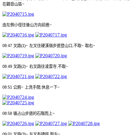
在觀音山區
~
由左側小徑往後山方向前進
~
08:47
叉路
(1)~
左叉往硬漢嶺步道登山口
,
不取
~
取右
~
08:49
叉路
(2)~
右叉路往凌雲寺
,
不取
~
08:51
公厠
~
上洗手間
,
休息一下
~
08:58
循占山步道的石階而上
~
09:01
叉路
(3)~
左叉有捷徑
,
取左
~