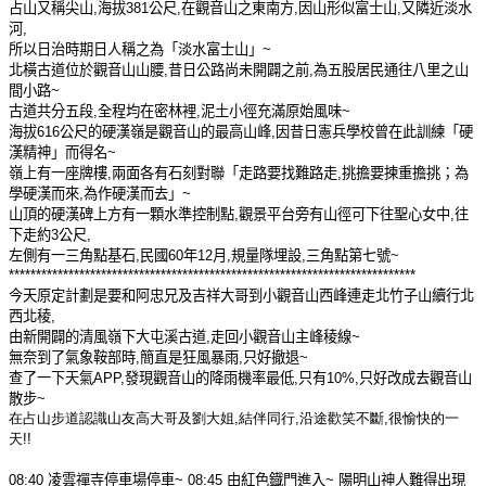
占山又稱尖山
,
海拔
381
公尺
,
在觀音山之東南方
,
因山形似富士山
,
又隣近淡水
河
,
所以日治時期日人稱之為「淡水富士山」
~
北橫古道位於觀音山山腰
,
昔日公路尚未開闢之前
,
為五股居民通往八里之山
間小路
~
古道共分五段
,
全程均在密林裡
,
泥土小徑充滿原始風味
~
海拔
616
公尺的硬漢嶺是觀音山的最高山峰
,
因昔日憲兵學校曾在此訓練「硬
漢精神」而得名
~
嶺上有一座牌樓
,
兩面各有石刻對聯「走路要找難路走
,
挑擔要揀重擔挑；為
學硬漢而來
,
為作硬漢而去」
~
山頂的硬漢碑上方有一顆水準控制點
,
觀景平台旁有山徑可下往聖心女中
,
往
下走約
3
公尺
,
左側有一三角點基石
,
民國
60
年
12
月
,
規量隊埋設
,
三角點第七號
~
***************************************************************************
今天原定計劃是要和阿忠兄及吉祥大哥到小觀音山西峰連走北竹子山續行北
西北稜
,
由新開闢的清風嶺下大屯溪古道
,
走回小觀音山主峰稜線
~
無奈到了氣象鞍部時
,
簡直是狂風暴雨
,
只好撤退
~
查了一下天氣
APP,
發現觀音山的降雨機率最低
,
只有
10%,
只好改成去觀音山
散步
~
在占山步道認識山友高大哥及劉大姐,結伴同行,沿途歡笑不斷,很愉快的一
天!!
08:40
凌雲禪寺停車場停車
~ 08:45
由紅色鐡門進入
~
陽明山神人難得出現