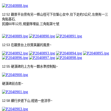
12:52
觀景平台旁有另一條山徑可下往聖心女中
,
往下走約
3
公尺
,
左側有一三
角點基石
,
民國
60
年
12
月
,
規量隊埋設
,
三角點第七號
12:53
在觀景台上欣賞美麗的風景
~
12:55
硬漢碑的上方有一顆水準控制點
~
硬漢碑前合影
~
12:58
續行步道下山
,
經過一座涼亭
~