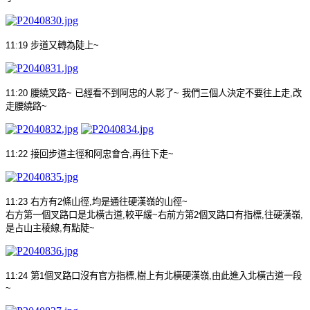
11:19
步道又轉為陡上
~
11:20
腰繞叉路
~
已經看不到阿忠的人影了
~
我們三個人決定不要往上走
,
改
走腰繞路
~
11:22
接回步道主徑和阿忠會合
,
再往下走
~
11:23
右方有
2
條山徑
,
均是通往硬漢嶺的山徑
~
右方第一個叉路口是北橫古道
,
較平緩
~
右前方第
2
個叉路口有指標
,
往硬漢嶺
,
是占山主稜線
,
有點陡
~
11:24
第
1
個叉路口沒有官方指標
,
樹上有北橫硬漢嶺
,
由此進入北橫古道一段
~