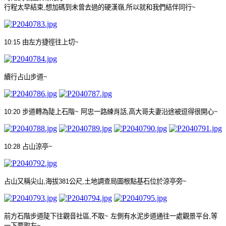
行程太早結束
,
想加碼到未曾去過的硬漢嶺
,
所以就和我們結伴同行
~
10:15
由左方捷徑往上切
~
續行占山步道
~
10:20
步道轉為陡上石階
~
阿忠一路練肖話
,
高大哥夫妻沿途被逗得很開心
~
10:28
占山涼亭
~
占山又稱尖山
,
海拔
381
公尺
,
土地調查局圖根點基石位於涼亭旁
~
前方石階步道陡下往觀音社區
,
不取
~
左側有水泥步道通往一處觀景平台
,
等
一下要取左
~