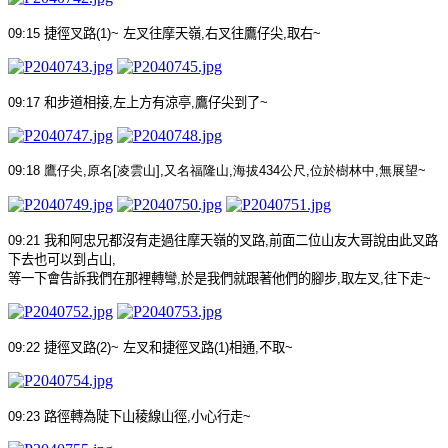
09:15
捷徑叉路
(1)~
左叉往摩天嶺
,
右叉往鷹仔尖
,
取右
~
09:17
和步道相接
,
左上方有涼亭
,
鷹仔尖到了
~
09:18
鷹仔尖
,
原名
[
凌雲山
],
又名福隆山
,
海拔
434
公尺
,
位於樹林中
,
無展望
~
09:21
我和阿忠兄都沒有走過往摩天嶺的叉路
,
前面二位山友大哥說由此叉路
下去也可以到占山
,
等一下會告訴我們在那裡轉彎
,
於是我們就跟著他們的腳步
,
取左叉
,
往下走
~
09:22
捷徑叉路
(2)~
左叉和捷徑叉路
(1)
相通
,
不取
~
09:23
路徑轉為陡下山稜線山徑
,
小心行走
~