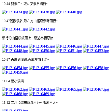
10:44
雙溪口
~
取左叉溪谷續行
~
10:47
脫離溪谷
,
取左方山徑沿溪畔而行
~
續行的山徑緩緩而上
~
沿途林相原始
~
10:57
再度到溪邊
,
再取左向上走
~
11:04
過小溪溝
~
11:13
二坪頂瀑布觀瀑平台
~
腹地不大
~