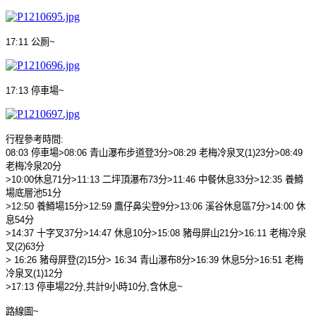
17:11
公厠
~
17:13
停車場
~
行程參考時間
:
08:03
停車場
>08:06
青山瀑布步道登
3
分
>08:29
老梅冷泉叉
(1)23
分
>08:49
老梅冷泉
20
分
>10:00
休息
7
1
分
>11:13
二坪頂瀑布
73
分
>11:46
中餐休息
3
3
分
>12:35
養鱒
場底層池
51
分
>12:50
養鱒場
15
分
>12:59
鷹仔鼻尖登
9
分
>13:06
溪谷休息區
7
分
>14:00
休
息
5
4
分
>14:37
十字叉
37
分
>14:47
休息
10
分
>15:08
豬母屏山
21
分
>16:11
老梅冷泉
叉
(2)63
分
>
16:26
豬母屏登
(2)15
分
>
16:34
青山瀑布
8
分
>16:39
休息
5
分
>16:51
老梅
冷泉叉
(1)12
分
>
17:13
停車場
22
分
,
共計
9
小時
10
分
,
含休息
~
路線圖
~