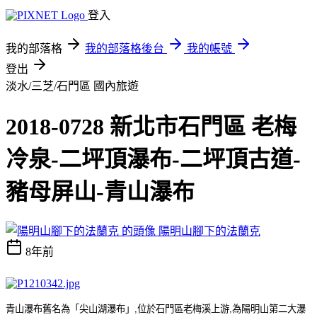
登入
我的部落格
我的部落格後台
我的帳號
登出
淡水/三芝/石門區
國內旅遊
2018-0728 新北市石門區 老梅
冷泉-二坪頂瀑布-二坪頂古道-
豬母屏山-青山瀑布
陽明山腳下的法蘭克
8年前
青山瀑布舊名
為「
尖山湖瀑布
」
,
位於石門區老梅溪上游
,
為陽明山第二大瀑