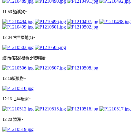
11:53
過溪
(4)~
12:04
古早厝地
(1)~
續行的路跡變得比較明顯
~
12:16
板根樹
~
12:16
古早炭窯
~
12:20
滑瀑
~