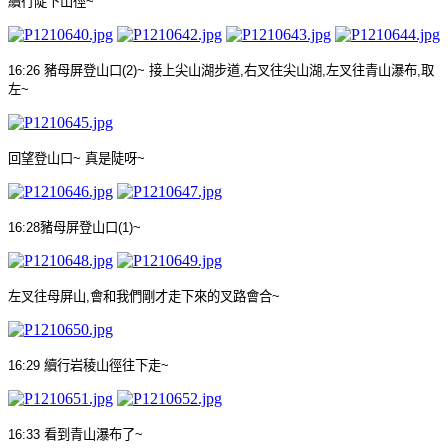
續行陡下山徑
~
16:26
豬母屏登山口
(2)~
接上尖山湖步道
,
右叉往尖山湖
,
左叉往青山瀑布
,
取
左
~
回望登山口
~
真是陡呀
~
16:28
豬母屏登山口
(1)~
左叉往母屏山
,
會和我們剛才走下來的叉路會合
~
16:29
續行岩稜山徑往下走
~
16:33
看到青山瀑布了
~