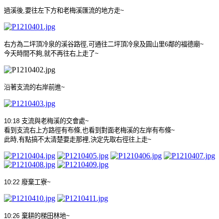
過溪後
,
要往左下方和老梅溪匯流的地方走
~
右方為二坪頂冷泉的溪谷路徑
,
可通往二坪頂冷泉及圓山里
6
鄰的福德廟
~
今天時間不夠
,
就不再往右上走了
~
沿著支流的右岸前進
~
10:18
支流與老梅溪的交會處
~
看到支流右上方路徑有布條
,
也看到對面老梅溪的左岸有布條
~
此時
,
有點搞不太清楚要走那裡
,
決定先取右徑往上走
~
10:22
廢棄工寮
~
10:26
棄耕的梯田林地
~