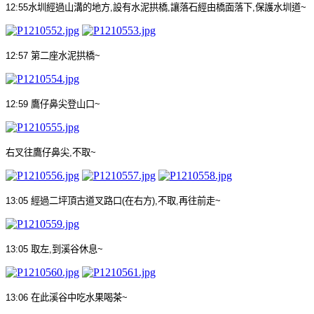
12:55
水圳經過山溝的地方
,
設有水泥拱橋
,
讓落石經由橋面落下
,
保護水圳道
~
12:57
第二座水泥拱橋
~
12:59
鷹仔鼻尖登山口
~
右叉往鷹仔鼻尖
,
不取
~
13:05
經過二坪頂古道叉路口
(
在右方
),
不取
,
再往前走
~
13:05
取左
,
到溪谷休息
~
13:06
在此溪谷中吃水果喝茶
~