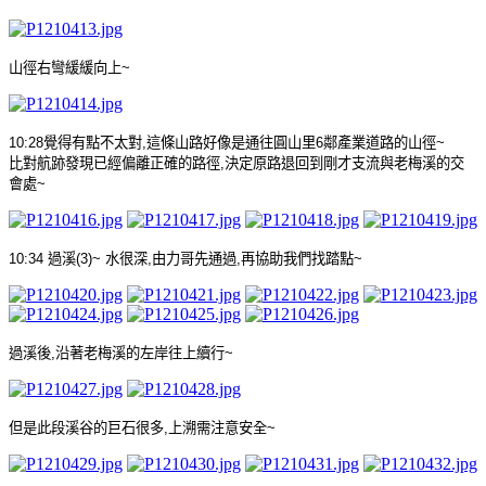
山徑右彎緩緩向上
~
10:28
覺得有點不太對
,
這條山路好像是通往圓山里
6
鄰
產業道路的山徑
~
比對航跡發現已經偏離正確的路徑
,
決定原路退回到剛才支流與老梅溪的交
會處
~
10:34
過溪
(3)~
水很深
,
由力哥先通過
,
再協助我們找踏點
~
過溪後
,
沿著老梅溪的左岸往上續行
~
但是此段溪谷的巨石很多
,
上溯需注意安全
~