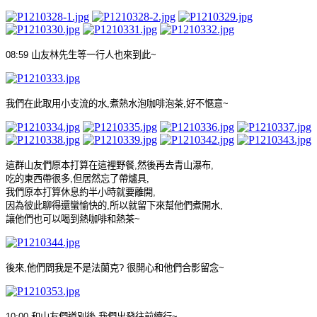
08:59
山友林先生等一行人也來到此
~
我們在此取用小支流的水
,
煮熱水泡咖啡泡茶
,
好不愜意
~
這群山友們原本打算在這裡野餐
,
然後再去青山瀑布
,
吃的東西帶很多
,
但居然忘了帶爐具
,
我們原本打算休息約半小時就要離開
,
因為彼此聊得還蠻愉快的
,
所以就留下來幫他們煮開水
,
讓他們也可以喝到熱咖啡和熱茶
~
後來
,
他們問我是不是法蘭克
?
很開心和他們合影留念
~
10:00
和山友們道別後
,
我們出發往前續行
~