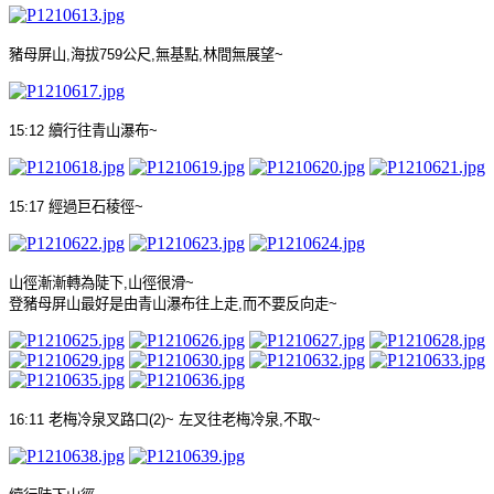
豬母屏山
,
海拔
759
公尺
,
無基點
,
林間無展望
~
15:12
續行往青山瀑布
~
15:17
經過巨石稜徑
~
山徑漸漸轉為陡下
,
山徑很滑
~
登豬母屏山最好是由青山瀑布往上走
,
而不要反向走
~
16:11
老梅冷泉叉路口
(2)~
左叉往老梅冷泉
,
不取
~