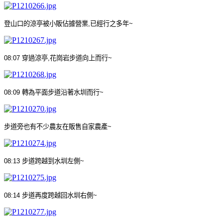
登山口的
涼亭被小販佔據營業
,
已經行之多年
~
08:07
穿過涼亭
,
花崗岩步道向上而行
~
08:09
轉
為平面步道沿著水圳而行
~
步道旁也有不少農友在販售自家農產
~
08:13
步道跨越到水圳左側
~
08:14
步道再度跨越回水圳右側
~