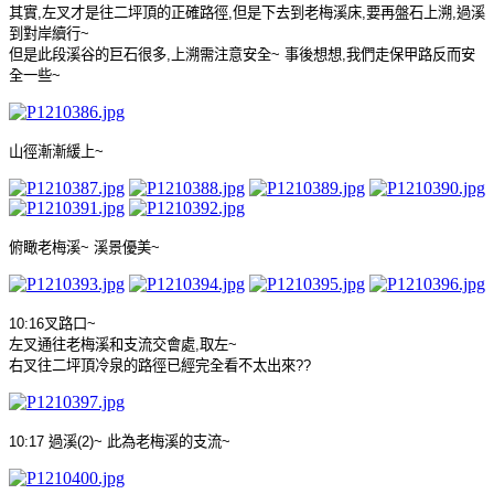
其實
,
左叉才是往二坪頂的正確路徑
,
但是下去到老梅溪床
,
要再盤石上溯
,
過溪
到對岸續行
~
但是此段溪谷的巨石很多
,
上溯需注意安全
~
事後想想
,
我們走保甲路反而安
全一些
~
山徑漸漸緩上
~
俯瞰老梅溪
~
溪景優美
~
10:16
叉路口
~
左叉通往老梅溪和支流交會處
,
取左
~
右叉往二坪頂冷泉的路徑已經完全看不太出來
??
10:17
過溪
(2)~
此為老梅溪的支流
~