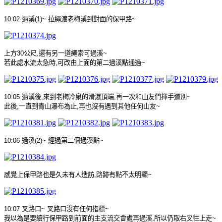
10:02
過溪
(
1)~
拉繩渡老梅溪到對面的保甲路
~
上方
30
公尺
,
還有另一道繩索可過溪
~
若此處水流太急時
,
可改由上面的第二過溪點通過
~
10:05
過溪後
,
來到老梅冷泉的滑瀑頂端
,
再一次和山友們揮手道別
~
此後
,
一直到青山瀑布為止
,
再也沒有遇到其他任何山友
~
10:06
過溪
(2)~
經過第二個過溪點
~
感覺上保甲路也是久未有人造訪
,
路跡有點不太明顯
~
10:07
叉路口
~
叉路口沒有任何指標
~
我以為是要續行保甲路到前面的
主支流交會處
再過溪
,
所以仍取右叉往上走
~