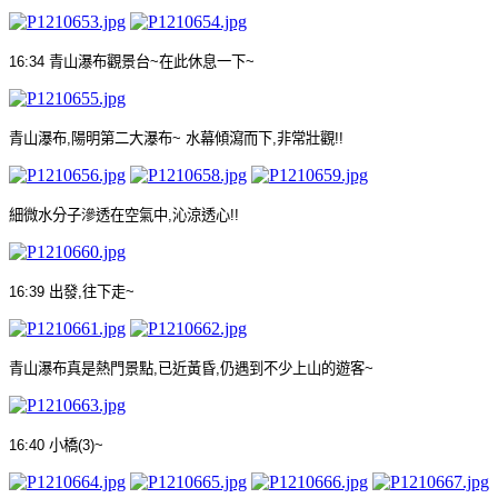
16:34
青山瀑布觀景台
~
在此休息一下
~
青山瀑布
,
陽明第二大瀑布
~
水幕傾瀉而下
,
非常
壯觀
!!
細微水分子滲透在空氣中
,
沁涼透心
!!
16:39
出發
,
往下走
~
青山瀑布真是熱門景點
,
已近黃昏
,
仍遇到不少上山的遊客
~
16:40
小橋
(3)~