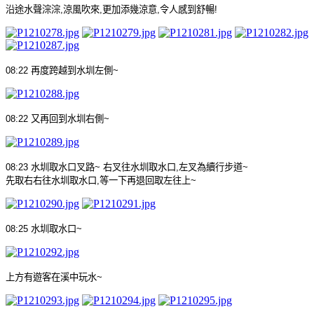
沿途水聲淙淙
,
涼風吹來
,
更加添幾涼意
,
令人感到舒暢
!
08:22
再度跨越到水圳左側
~
08:22
又再回到水圳右側
~
08:23
水圳取水口
叉路
~
右叉往水圳取水口
,
左叉為
續行步道
~
先取右右往水圳取水口
,
等一下再退回取
左
往
上
~
08:25
水圳取水口
~
上方有遊客在溪中玩水
~