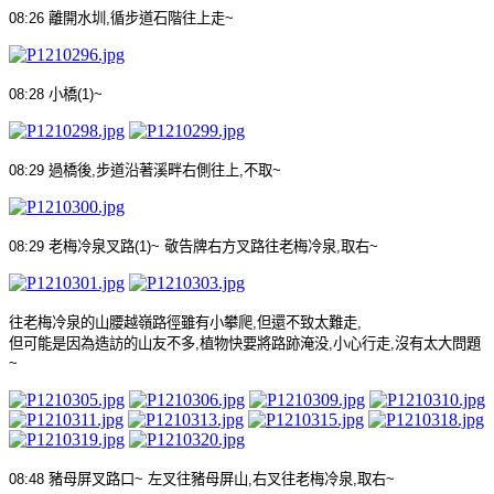
08:26
離開水圳
,
循步道石階往上走
~
08:28
小橋
(1)~
08:29
過橋後
,
步道沿著溪畔右側往上
,
不取
~
08:29
老梅冷泉叉路
(1)~
敬告牌右方叉路往老梅冷泉
,
取右
~
往老梅冷泉的山腰越嶺路徑雖有小攀爬
,
但還不致太難走
,
但可能是因為造訪的山友不多
,
植物快要將路跡淹没
,
小心行走
,
沒有太大問題
~
08:48
豬母屏
叉路口
~
左叉往豬母屏山
,
右叉往老梅冷泉
,
取右
~