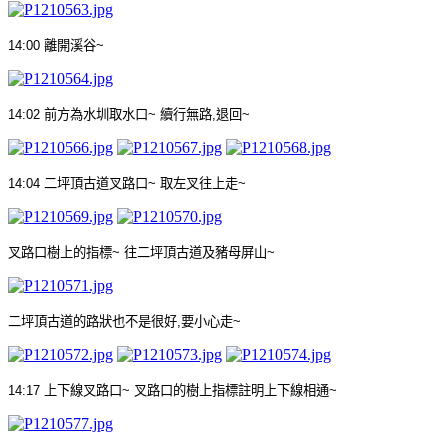
14:00
離開溪谷
~
14:02
前方為水圳取水口
~
續行無路
,
退回
~
14:04
二坪頂古道叉路口
~
取左叉往上走
~
叉路口樹上的指標
~
往二坪頂古道及豬母屏山
~
二坪頂古道的路狀也不是很好
,
要小心走
~
14:17
上下線叉路口
~
叉路口的樹上指標註明上下線相通
~