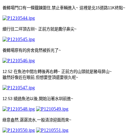
養鱒場門口有一條鐡鍊圍住
,
禁止車輛進入
~
這裡是北
15
道路
11K
終點
~
續行往二坪頂古圳
~
正前方就是鷹仔鼻尖
~
養鱒場原有的房舍竟然被拆光了
~
12:52
在魚池中間左轉後再右轉
~
正前方的山頭就是豬母屏山
~
雖然好像近在眼前
,
但想要登頂還要很久呢
~
12:53
繞過魚池以後
,
開始沿著水圳前進
~
綠意盎然
,
潺潺流水
,
一股清涼迎面而來
~