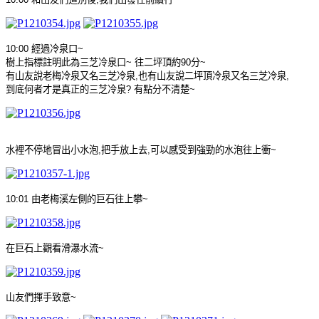
10:00
經過冷泉口
~
樹上指標註明此為三芝冷泉口
~
往二坪頂約
90
分
~
有山友說老梅冷泉又名三芝冷泉
,
也有山友說二坪頂冷泉又名三芝冷泉
,
到底何者才是真正的三芝冷泉
?
有點分不清楚
~
水裡不停地冒出小水泡
,
把手放上去
,
可以感受到強勁的水泡往上衝
~
10:01
由老梅溪左側的巨石往上攀
~
在巨石上觀看滑瀑水流
~
山友們揮手致意
~