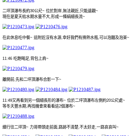
二坪頂瀑布長約
30
公尺
~
位於對岸
,
無法親近
,
只能遠觀
~
現在是夏天枯水期水量不大
,
形成一條絹細長流
~
在此休息吃中餐
~
這附近沒有水源
,
幸好我們有揹熱水瓶
,
可以泡麵及泡茶
~
11:46
吃飽喝足
,
背包上肩
~
離開前
,
先和二坪頂瀑布合影一下
~
11:49
又再看到另一個細長形的瀑布
~
位於二坪頂瀑布左側約
20
公尺處
~
等冬天豐水期
,
再找機會來看看這
2
個瀑布
~
續行往二坪頂
~
力哥帶頭走前面
,
路跡不清楚
,
不太好走
,
一路
哀哀
叫
~