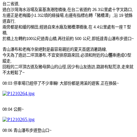
台二省道
,
過白沙灣海水浴場及富基漁港陸橋後
,
在台二省道約
26.3
公里處十字叉路口
,
左邊正是老梅國小
1.3
公頃的綠操場
,
右邊有指標右轉「豬槽潭」
,
沿
19
號縣
道直行
,
兩旁都是和緩的梯田
,
經過自來水廠及豬槽潭橋後
,
在
4.4
公里處有一座Ｔ型
橋
,
於橋上左轉約
100
公尺過青山橋
,
再往前約
500
公尺
,
即抵達青山瀑布步道口
~
青山瀑布和老梅冷泉絕對是最容易親近的夏天首選消暑路線
,
今天為了造訪二坪頂瀑布
,
不宜安排原路來回
,
必須和附近的山
徑
串連成
O
型
縱走
,
回程的二坪頂古道及豬母屏山的山徑
,
因少有山友造訪
,
路跡有點荒涼
,
走來就
不太輕鬆了
~
08:03
停車場
已經停了不少
車
輛
!
大部份都是溯溪的遊客
,
正在換裝
~
08:04
公厠
~
08:06
青山瀑布步道登山口
~