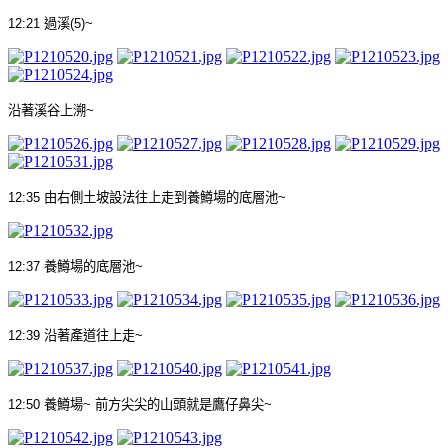
12:21
過溪
(5)~
沿著溪谷上溯
~
12:35
由右側土坡設法往上走到養鱒場的底層池
~
12:37
養鱒場的底層池
~
12:39
沿著產道往上走
~
12:50
養鱒場
~
前方尖尖的山頭就是鷹仔鼻尖
~