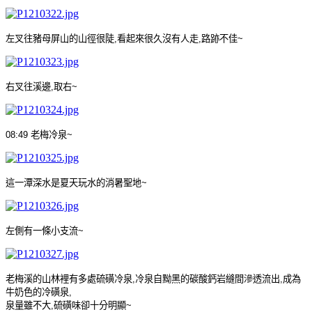
左叉往豬母屏山的山徑很陡
,
看起來很久沒有人走
,
路跡不佳
~
右叉往溪邊
,
取右
~
08:49
老梅冷泉
~
這一潭深水
是
夏天玩水的消暑聖地
~
左側有一條
小支流
~
老梅溪的山林裡有多處硫磺冷泉
,
冷泉自黝黑的碳酸鈣岩縫間滲透流出
,
成為
牛奶色的冷磺泉
,
泉量雖不大
,
硫磺味卻十分明顯
~