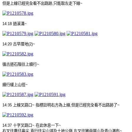
但是上線已經完全看不出路跡
,
只能取左走下線
~
14:18
過溪溝
~
14:20
古早厝地
(2)~
循古道石階往上續行
~
續行緩上山徑
~
14:35
上線叉路口
~
指標註明右方為上線
,
但是已經完全看不出路跡了
~
14:37
十字叉路口
~
在此休息一下
~
右叉往鷹仔鼻尖
,
直行往尖山湖及土地公嶺
,
左叉往豬母屏山及青山瀑布
~