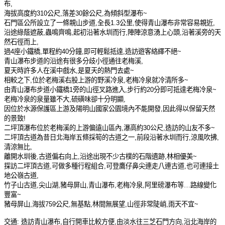
布
,
海拔高度約
310
公尺
,
落差
30
餘公尺
,
為傾斜型瀑布
~
石門區公所設立了一條親山步道
,
全長
1.3
公里
,
使得青山瀑布非常容易親近
,
沿途綠蔭遮蔽
,
蟲鳴齊鳴
,
起初沿著水圳而行
,
陣陣涼意湧上心頭
,
沿著溪旁的天
然石徑而上
,
過
4
座小鐵橋
,
單程約
40
分鐘
,
即可輕鬆抵達
,
造訪遊
客
絡繹不絕
~
青山瀑布
步道
的
沿途有很多分歧小徑通往老梅溪
,
夏天時許多人在溪中戲水
,
是夏天的熱門去處
~
相較之下
,
位於老梅溪右股上游的野溪冷泉
,
老梅冷泉就冷清所多
~
由青山瀑布步道小鐵橋
1
旁的山徑叉路進入
,
步行約
20
分即可抵達老梅冷泉
~
老梅冷泉的泉量雖不大
,
硫磺味卻十分明顯
,
因位於水源保護區上游及陽明山國家公園境內不能開發
,
因此得以保留天然
的景致
!
二坪頂瀑布位於老梅溪的上游偏遠山區內
,
瀑高約
30
公尺
,
造訪的山友不多
~
二坪頂古道為昔日北海岸五條採筍的古道之一
,
前段沿著水圳而行
,
涼風吹拂
,
清涼無比
,
離開水圳後
,
古道偏右向上
,
沿途出現不少古樸的石階遺跡
,
林相優美
~
探訪二坪頂古道
,
可做多種行程組合
,
可登鷹
仔
鼻尖連走八連古道
,
也可連接土
地公嶺古道
,
竹子山古道
,
尖山湖
,
豬母屏山
,
青山瀑布
,
老梅冷泉
,
阿里磅瀑布等…路線變化
豐富
~
豬母屏山
,
海拔
759
公尺
,
無基點
,
林間無展望
,
山徑非常陡峭
,
雨天不宜
~
交通
:
造訪青山瀑布
,
自行開車比較方便
,
由淡水往三芝石門方向
,
沿北海岸的