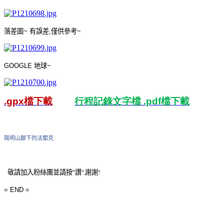
落差圖
~
有誤差
,
僅供參考
~
GOOGLE
地球
~
.gpx
檔
下載
行程記錄文字檔
.pdf
檔下載
陽明山腳下的法蘭克
敬請
加入粉絲團並請
按
讚
謝謝
”
”
,
!
= END =