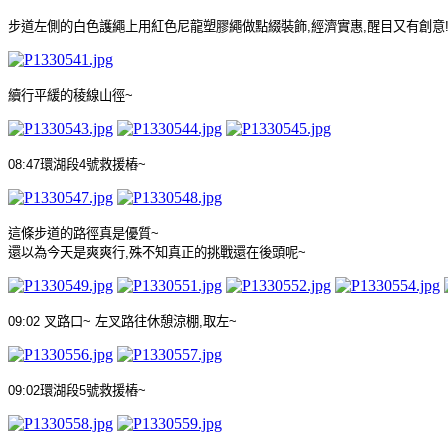
步道左側的白色護繩上用紅色尼龍塑膠繩做點綴裝飾
,
經濟實惠
,
醒目又有創意
續行平緩的稜線山徑
~
08:47
環湖段
4
號救援樁
~
這條步道的路徑真是優質
~
還以為今天是爽爽行
,
殊不知真正的挑戰還在後頭呢
~
09:02
叉路口
~
左叉路往休憩涼棚
,
取左
~
09:02
環湖段
5
號救援樁
~