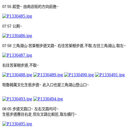
07:55
起登
~
由商店街的方向前進
~
07:57
公厠
~
07:58
三角湖山
-
苦茶樹步道叉路
~
右往苦茶樹步道
,
不取
,
左往三角湖山
,
取左
~
右往苦茶樹步道
,
不取
~
啦魯姆萬文化生態步道
~
此入口也是三角湖山登山口
~
08:05
步道叉路口
~
左右叉路均可
~
生態步道應往右走
,
但左叉路比較近
,
取左續行
~