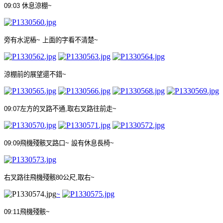
09:03
休息涼棚
~
旁有水泥樁
~
上面的字看不清楚
~
涼棚前的展望還不錯
~
09:07
左方的叉路不通
,
取右叉路往前走
~
09:09
飛機殘骸叉路口
~
設有休息長椅
~
右叉路往飛機殘骸
80
公尺
,
取右
~
~
09:11
飛機殘骸
~