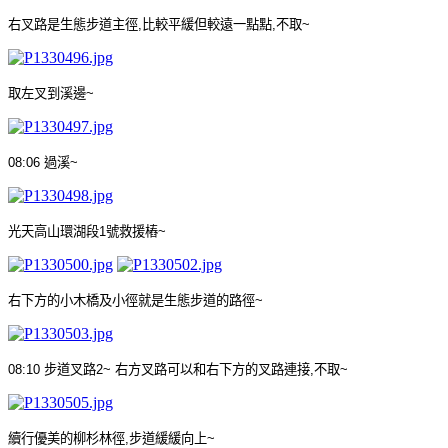
右叉路是生態步道主徑
,
比較平緩但較遠一點點
,
不取
~
取左叉到溪邊
~
08:06
過溪
~
光天高山環湖段
1
號救援樁
~
右下方的小木橋及小徑就是生態步道的路徑
~
08:10
步道叉路
2~
右方叉路可以和右下方的叉路連接
,
不取
~
續行優美的柳杉林徑
,
步道緩緩向上
~