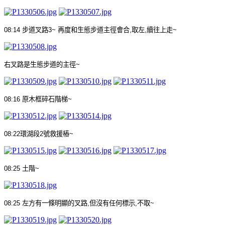
08:14
步道叉路
3~
再度和生態步道主徑會合
,
取左
,
續往上走
~
右叉路是生態步道的主徑
~
08:16
原木框碎石階梯
~
08:22
環湖段
2
號救援樁
~
08:25
土階
~
08:25
左方有一條明顯的叉路
,
但沒有任何標示
,
不取
~