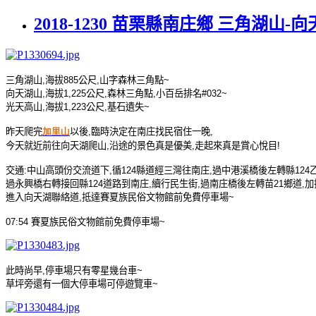
2018-1230 苗栗縣南庄鄉 三角湖山-
三角湖山
,
海拔
885
公尺
,
山字
森林三角點
~
向天湖山
,
海拔
1,225
公尺
,
森林三角點
,
小百岳排名
#032~
光天高山
,
海拔
1,223
公尺
,
基石遺失
~
昨天爬完
加里山
以
後
,
臨時決定在南庄找民宿住一晚
,
今天就近前往向天湖爬山
,
沿途的景色真是優美
,
走起來真是賞心悅目
!
交通
:
中山高頭份交流道下
,
循
124
縣道經三灣往南庄
,
過
中港溪橋後左轉縣
124
過永興橋右轉接回縣
124
道路
到南庄
,
續行民生街
,
過南庄橋後左轉苗
21
鄉道
,
加
進入向天湖聯絡道
,
抵達賽夏族民俗文物館前免費停車場
~
07:54
賽夏族民俗文物館前免費停車場
~
此時尚早
,
停車場只有零星幾台車
~
草坪旁還有一個大停車場可停遊覽車
~