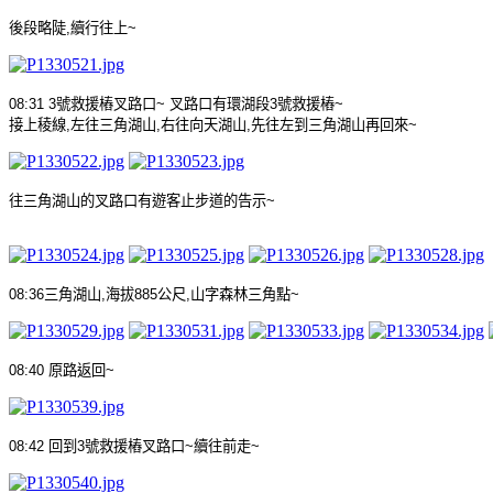
後段略陡
,
續行往上
~
08:31 3
號救援樁叉路口
~
叉路口有環湖段
3
號救援樁
~
接上稜線
,
左往三角湖山
,
右往向天湖山
,
先往左到三角湖山再回來
~
往三角湖山的叉路口有遊客止步道的告示
~
08:36
三角湖山
,
海拔
885
公尺
,
山字森林三角點
~
08:40
原路返回
~
08:42
回到
3
號救援樁叉路口
~
續往前走
~