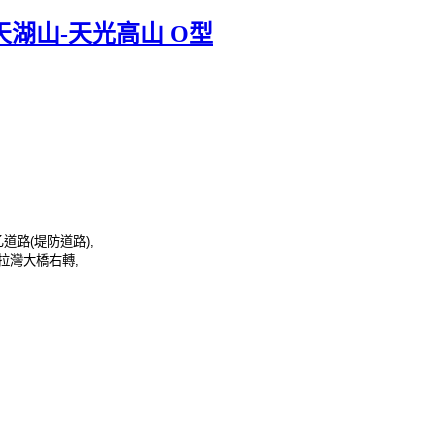
向天湖山-天光高山 O型
乙道路
(
堤防道路
),
拉灣大橋右轉
,