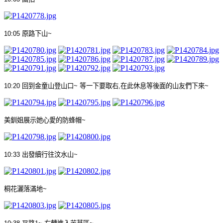
10:05
原路下山
~
10:20
回到金童山登山口
~
等一下要取右
,
在此休息等後面的山友們下來
~
美釧姐展示她心愛的防蜂帽
~
10:33
出發續行往汶水山
~
桐花灑落滿地
~