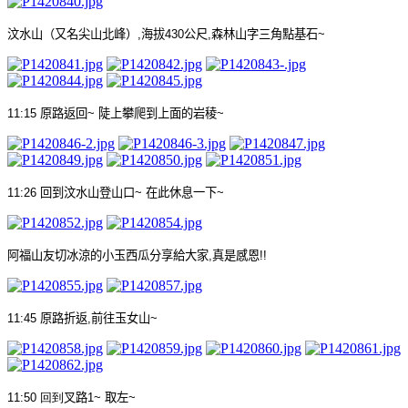
汶水山（又名尖山北峰）
,
海拔
430
公尺
,
森林山字三角點基石
~
11:15
原路返回
~
陡上攀爬到上面的岩稜
~
11:26
回到汶水山登山口
~
在此休息一下
~
阿福山友切冰涼的小玉西瓜分享給大家
,
真是感恩
!!
11:45
原路折返
,
前往玉女山
~
11:50 回到
叉路
1~
取左
~