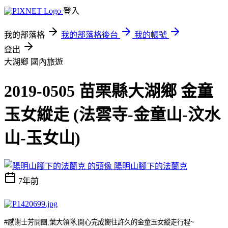
登入
我的部落格
我的部落格後台
我的帳號
登出
大湖鄉
國內旅遊
2019-0505 苗栗縣大湖鄉 金童
玉女縱走 (法雲寺-金童山-汶水
山-玉女山)
陽明山腳下的法蘭克
7年前
#
感謝士芳開團
,
葉大領隊
,
開心完成嚮往許久的金童玉女縱走行程
~