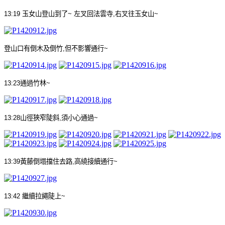
13:19
玉女山登山到了
~
左叉回法雲寺
,
右叉往玉女山
~
登山口有倒木及倒竹
,
但不影響通行
~
13:23
通過竹林
~
13:28
山徑狹窄陡斜
,
須小心通過
~
13:39
黃
藤
倒塌擋住去路
,
高繞接續通行
~
13:42
繼續拉繩陡上
~