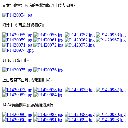
景文兄也拿出冰涼的黑松加塩沙士請大家喝
~
喝沙士
,
吃西瓜
,
好過癮呀
!!
14:16
原路下山
~
上山容易下山難
,
必須謹慎小心
~
14:34
黃藤倒塌處
,
高繞接續通行
~