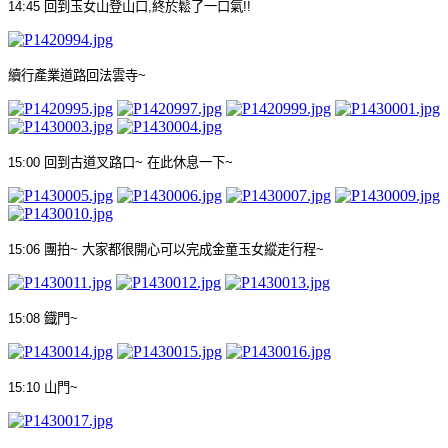
14:45
回到玉女山登山口
,
終於鬆了一口氣
!!
續行產業道路回法雲寺
~
15:00
回到古道叉路口
~
在此休息一下
~
15:06
團拍
~
大家都很開心可以完成金童玉女縱走行程
~
15:08
鐡門
~
15:10
山門
~