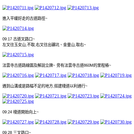
進入平緩好走的古道路徑
~
09:17
古道叉路口
~
左叉往玉女山
,
不取
,
右叉往出礦坑、金童山
,
取右
~
法雲寺古道路線圖及解說立牌
~
旁有法雲寺古道
860M
的里程樁
~
遇到山溝或是路幅不足的地方
,
搭建棧道以利通行
~
09:24
棧道開始向上
~
09:28
三叉路口
~