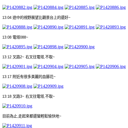
13:04
途中的視野展望比觀景台上的還好
~
13:08
電塔
088~
13:12
叉路
2~
右叉往電塔
,
不取
~
13:17
附近有很多美麗的血
藤
花
~
13:18
叉路
3~
右叉往電塔
,
不取
~
目前為止
,
走起來都還蠻輕鬆愉快地
~