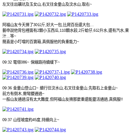
左叉往出礦坑及玉女山
,
右叉往金童山及汶水山
,
取右
~
阿福山友今天揹了
30
公斤
,
好大一包
,
比爬百岳還大包
…
藝申說他背包裡面有
2
顆小玉西瓜
,110
顆水餃
,2
斤蛤仔
,6
公升水
,
還有汽水
,
果
汁
…
等
~
簡直是小叮噹的百寶箱
,
真佩服他的負重能力
~
09:32
電塔
086~
保線路持續緩下
~
09:36
金童山登山口
~
續行往汶水山
,
右叉往金童山
,
先取右上金童山
~
前方有倒木
,
需彎腰通過
~
一般山友通過沒有太大難度
,
但阿福山友揹那麼重還能靈活通過
,
真佩服
!!
09:37
山徑坡度約
45
度
,
持續向上
~