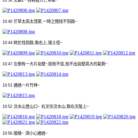
10:38
叉路
1~
右轉進入芒草區
~
10:40
芒草太高太茂密
,
一時之間找不到路
~
10:44
終於找到路
,
取右上
,
接土徑
~
10:47
左側有一大片岩壁
~
技術不佳
,
拍不出岩壁高大的氣勢
~
10:51
通過一片竹林
~
10:52
汶水山登山口
~
右叉往汶水山
,
取右叉陡上
~
10:56
瘦稜
~
須小心通過
~