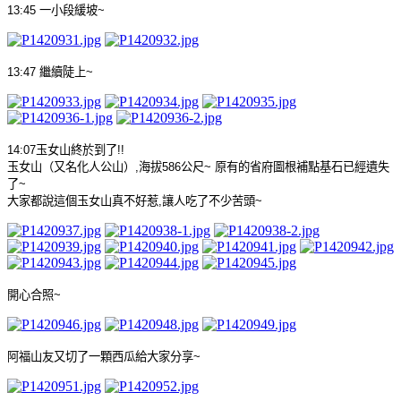
13:45
一小段緩坡
~
13:47
繼續陡上
~
14:07
玉女山終於到了
!!
玉女山（又名化人公山）
,
海拔
586
公尺
~
原有的省府圖根補點基石已經遺失
了
~
大家都說這個玉女山真不好惹
,
讓人吃了不少苦頭
~
開心合照
~
阿福山友又切了一顆西瓜給大家分享
~