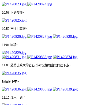
10:57
下到鞍部
~
10:59
再往上攀爬
~
11:04
岩稜
~
11:05
落差比較大的岩石
,
小畢兄協助山友們往下走
~
持續陡下中
~
11:10
汶水山到了
!!