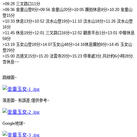
>09:28
三叉路口
11
分
>09:36
金童山登
8
分
>09:56
金童山
20
分
>10:05
團拍休息
9
分
>10:20
金童山
登
15
分
>10:33
休息
13
分
>10:52
汶水山登
19
分
>11:10
汶水山
18
分
>11:26
汶水山登
16
分
>11:45
休息
1
9
分
>12:01
三叉路口
16
分
>12:02
觀景平台
1
分
>13:01
中餐休息
5
9
分
>13:19
玉女山登
18
分
>14:07
玉女山
48
分
>14:16
休息團拍
9
分
>14:45
玉女山
登
29
分
>15:00
古道叉
15
分
>15:20
法雲寺
20
分
>15:23
停車處
3
分
,
共計約
6
小時
28
分
,
含休息
~~
路線圖
~
落差圖
~
有誤差
,
僅供參考
~
Google
地球
~