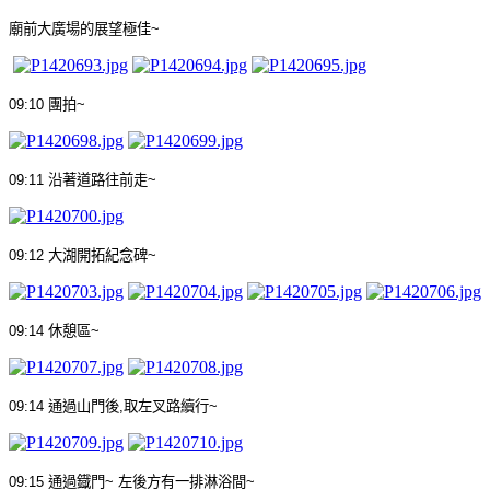
廟前大廣場的展望極佳
~
09:10
團拍
~
09:11
沿著道路往前走
~
09:12
大湖開拓紀念碑
~
09:14
休憩區
~
09:14
通過山門後
,
取左叉路續行
~
09:15
通過鐡門
~
左後方有一排淋浴間
~