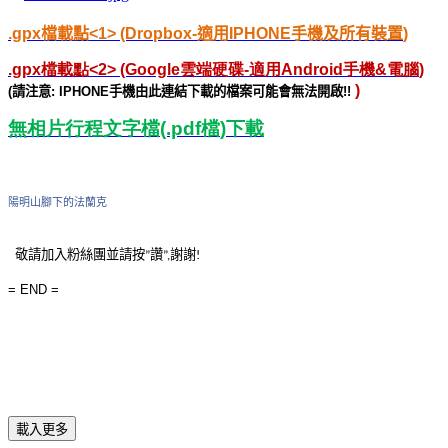
.gpx
檔
載點
<1> (Dropbox-
適用
IPHONE
手機及所有裝置
)
.gpx
檔載點
<2> (Google
雲端硬碟
-
適用
Android
手機
&
電腦
)
)
(
請注意
: IPHONE
手機由此連結下載的檔案可能會無法開啟
!!
無相片行程文字檔
(.pdf
檔
)
下載
陽明山腳下的法蘭克
敬請
加入粉絲團並請
按
讚
謝謝
”
”
,
!
= END =
載入更多