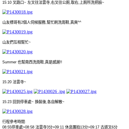
15:10
叉路口
~
左叉往法雲寺
,
右叉往公厠
,
取右
,
上厠所洗把臉
~
山友標哥有
2
個人伺候服務
,
幫忙刷洗雨鞋
,
真爽
^^
山友們
互
相幫忙
~
Summer
也幫南西洗雨鞋
,
真是感謝
!!
15:20
法雲寺
~
15:23
回到停車處
~
換裝後
,
各自解散
~
行程參考時間
:
08:55
停車處
>08:58
法雲寺
3
分
>09:11
休息團拍
13
分
>09:17
古道叉
6
分