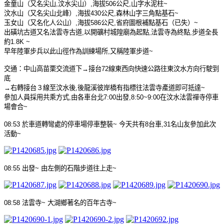
金童山（又名尖山
,
汶水尖山）
,
海拔
506
公尺
,
山字水泥柱
~
汶水山（又名尖山北峰）
,
海拔
430
公尺
,
森林山字三角點基石
~
玉女山（又名化人公山）
,
海拔
586
公尺
,
省府圖根補點基石（已失）
~
出磺坑古道又名法雲寺古道
,
以開礦村城隍廟為起點
,
法雲寺為終點
,
步道全長
約
1.8K ~
早年陸軍步兵以此山徑作為訓練場所
,
又稱陸軍步道
~
交通：中山高苗栗交流道下→接台
72
線東西向快速公路往東汶水方向行駛到
底
→右轉接台３線至汶水後
,
後龍溪彼岸橋有指標往法雲寺產道即可抵達
~
參加人員採用共
乘
方式
,
由各車台北
7:00
出發
,8:50~9:00
在汶水法雲禪寺停車
場會合
~
08:53
於車道轉彎處的停車場停車整裝
~
今天共有
8
台車
,31
名山友參加此次
活動
~
08:55
出發
~
由左側的石階步道往上走
~
08:58
法雲寺
~
大湖鄉著名的百年古寺
~