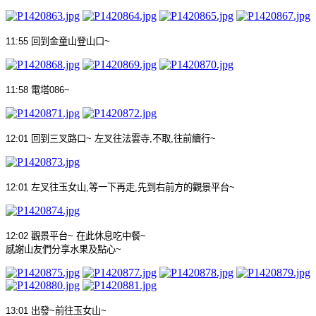
11:55
回到金童山登山口
~
11:58
電塔
086~
12:01
回到三叉路口
~
左叉往法雲寺
,
不取
,
往前續行
~
12:01
左叉往玉女山
,
等一下再走
,
先到右前方的觀景平台
~
12:02
觀景平台
~
在此休息吃中餐
~
感謝山友們分享水果及點心
~
13:01
出發
~
前往玉女山
~