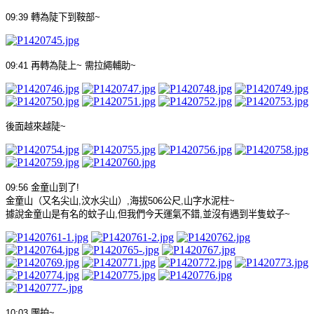
09:39
轉為陡下到鞍部
~
09:41
再轉為陡上
~
需拉繩輔助
~
後面越來越陡
~
09:56
金童山到了
!
金童山（又名尖山
,
汶水尖山）
,
海拔
506
公尺
,
山字水泥柱
~
據說金童山是有名的蚊子山
,
但我們今天運氣不錯
,
並沒有遇到半隻蚊子
~
10:03
團拍
~