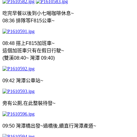
吃完早餐以後到小七喝咖啡休息
~
08:36
排隊等
F815
公車
~
08:48
搭上
F815
加班車
~
這個加班車只有在假日行駛
~
(
雙溪
08:40~
灣潭
09:40)
09:42
灣潭公車站
~
旁有公厠
,
在此整裝待發
~
09:50
灣潭橋出發
~
過橋後
,
續直行灣潭產道
~