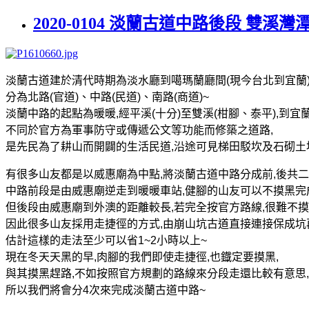
2020-0104 淡蘭古道中路後段 雙溪灣
淡蘭古道建於清代時期為淡水廳到噶瑪蘭廳間
(
現今台北到宜蘭
分為北路
(
官道
)
、中路
(
民道
)
、南路
(
商道
)~
淡蘭中
路的
起點為暖暖
,
經平溪
(
十分
)
至雙溪
(
柑腳、泰平
),
到宜
不同於官方為軍事防守或傳遞公文等功能而修築之道路
,
是
先民為
了
耕山
而
開闢的生活民道
,
沿途可見梯田駁坎及石砌土
有很多山友都是
以威惠廟為中點
,
將淡蘭古道中路分成前
,
後共二
中路前段是由威惠廟逆走到暖暖車站
,
健腳的山友可以不摸黑完
但
後段由威惠廟到外澳的距離較長
,
若完全按官方路線
,
很難不摸
因此很多山友採用走捷徑的方式
,
由
崩山坑古道直接
連接
保成坑
估計這樣的走法至少可以省
1~2
小時
以上
~
現在冬天天黑的早
,
肉腳的我們即使走捷徑
,
也鐡定要摸黑
,
與其摸黑趕路
,
不如
按照官方規劃的路線
來
分
段走還比較有意思
,
所以我們將會分
4
次來完成淡蘭古道中路
~