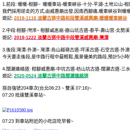
1.
前段
:
暖暖
-
柑腳
~
暖暖車站
-
暖東峽谷
-
十分
-
平湖
-
土地公山
-
柑
我們採用逆走的方式
,
由威惠廟出發
,
因南西腳痛
,
暖東峽谷到暖
遊記
:
2019-1116
淡蘭古道中路前段
雙溪
威惠廟
-
暖暖
暖東峽谷
2
.
中段
:
柑腳
-
灣潭
~
柑腳
威惠廟
-
崩山坑古道
-
泰平
-
壽山宮
-
北勢溪
遊記
:
2019-1222
淡蘭古道中路中段
雙溪
威惠廟
-
灣潭
3.
後段
:
灣潭
-
外澳
~
灣潭
-
烏山越嶺古道
-
坪溪古道
-
石空古道
-
外澳
今天要走後段
,
是中路行程中最輕鬆
,
風景優美的路段
,
預計
5
小時
4.
闊瀨連絡道
:
柑腳威惠廟
-
中坑古道
-
枋山坑古道
-
闊瀨古道
-
三
遊記
:
2020-0524
淡蘭古道中路
闊瀨連絡道
搭自強號
204
車次
(
台北
06:23 ~
雙溪
07:16)~
07:20
抵達雙溪車站
~
07:23
到車站附近的小吃店吃早餐
~