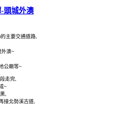
潭-頭城外澳
)
的主要交通道路
,
蘭外澳
~
地公廟等
~
段走完
,
成
~
黑
,
再接北勢溪古道
,