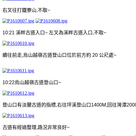
右叉往打鐡寮山
,
不取
~
10:21
溪畔古道入口
~
左叉為溪畔古道入口
,
不取
~
續往前走
,
烏山越嶺古道登山口位於前方約
20
公尺處
~
10:22
烏山越嶺古道登山口
~
登山口有淡蘭古道的指標
,
右往坪溪登山口
1400M,
回往灣潭
200
古道有經過整理
,
路況非常良好
~