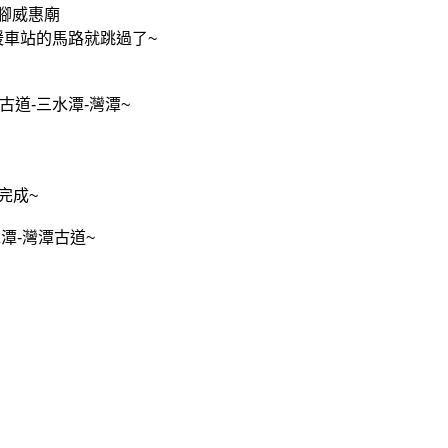
腳威惠廟
暖車站的馬路就跳過了
~
古道
-
三水潭
-
灣潭
~
完成
~
水潭
-
灣潭古道
~