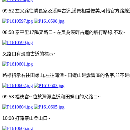
09:52
左叉路往隣長家及溪畔古道
,
溪景相當優美
,
可惜官方路線
08:58
泰平里
17
隣叉路口
~
左叉為溪畔古道的續行路線
,
不取
~
叉路口有淡蘭古道的標示
~
路標指示右往田螺山
,
左往灣潭
~
田螺山是露營區的名字
,
並不是
09:58
福德宮
~
位於灣潭產道和田螺山的叉路口
~
10:08
打鐡寮山登山口
~