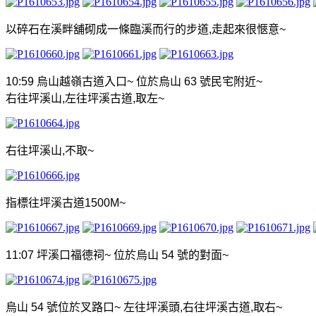
以碎石在溪畔舖砌成一條臨溪而行的步道
,
走起來很愜意
~
10:59
烏山越嶺古道入口
~
位於烏山
63
號民宅附近
~
右往坪溪山
,
左往坪溪古道
,
取左
~
右往坪溪山
,
不取
~
指標往坪溪古道
1500M~
11:07
坪溪口福德祠
~
位於烏山
54
號的對面
~
烏山
54
號位於叉路口
~
左往坪溪頭
,
右往坪溪古道
,
取右
~