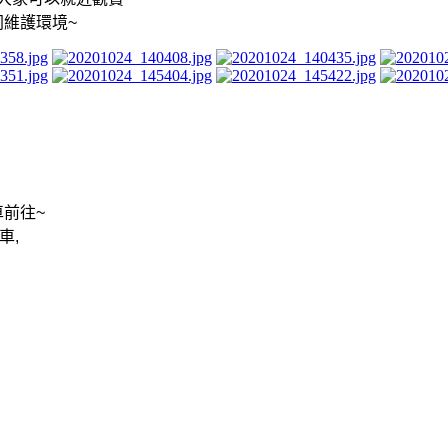
同維護環境
~
車前往
~
車
,