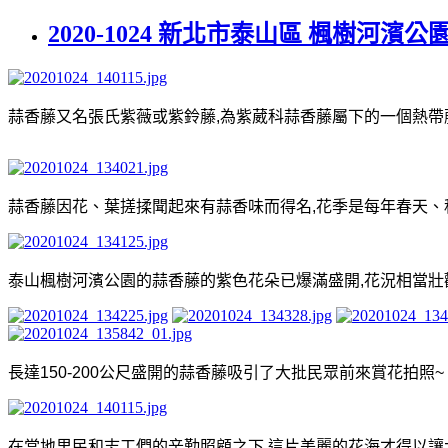
2020-1024 新北市泰山區 楓樹河濱
蒜香藤又名張氏紫薇或紫鈴藤
,
為紫葳科蒜香藤屬下的一個熱帶
蒜香藤因花、葉搓揉聞起來有蒜香味而得名
,
花季是每年春天、
泰山楓樹河濱公園的蒜香藤的紫色花朵已爆滿盛開
,
花況相當壯
長達
150-200
公尺盛開的蒜香藤吸引了大批民眾前來賞花拍照
~
在當地里民和志工們的辛勤照顧之下
,
這片美麗的花海才得以讓