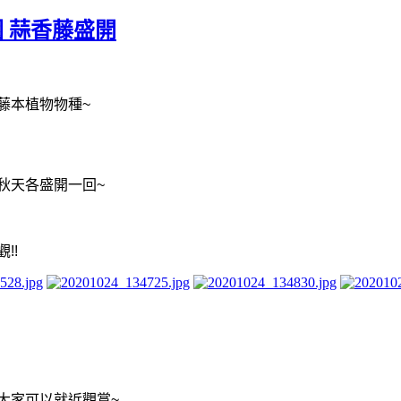
公園 蒜香藤盛開
藤本植物物種
~
秋天各盛開一回
~
觀
!!
大家可以就近觀賞
~