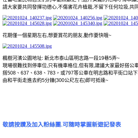
請大家要共同發揮功德心
,
不傷害花卉植栽
,
不留下任何垃圾
,
共
花期僅一個星期左右
,
想要賞花的朋友
,
動作要快哦
~
楓樹河濱公園地址
:
新北市泰山區明志路一段
19
巷
5
弄
~
現場很難找到停車位
,
只有機車格位
,
但有限
,
建議大家最好搭公
搭
508
、
637
、
638
、
783
，或
797
等公車在明志路和平街口站下
由和平街走進去約
5
分鐘
(300
公尺左右
)
即可抵達
~
敬請按讚及加入粉絲團
可隨時掌握新遊記發表
.