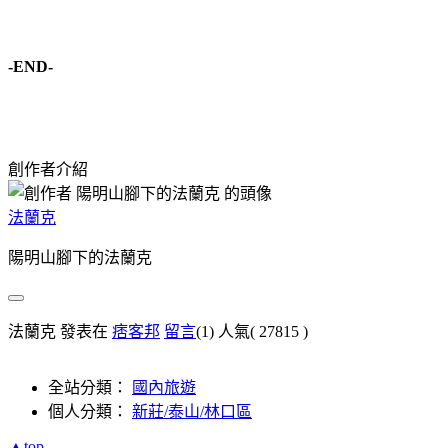
-END-
創作者介紹
法蘭克
陽明山腳下的法蘭克
法蘭克 發表在
痞客邦
留言
(1)
人氣(
27815
)
全站分類：
國內旅遊
個人分類：
新莊/泰山/林口區
▲top