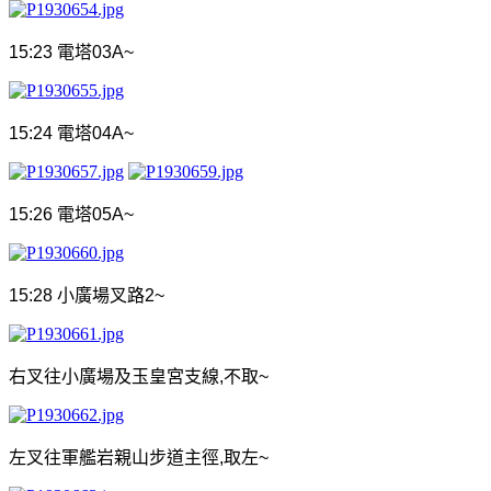
15:23
電塔
03A~
15:24
電塔
04A~
15:26
電塔
05A~
15:28
小廣場叉路
2~
右叉往小廣場及玉皇宮支線
,
不取
~
左叉往軍艦岩親山步道主徑
,
取左
~