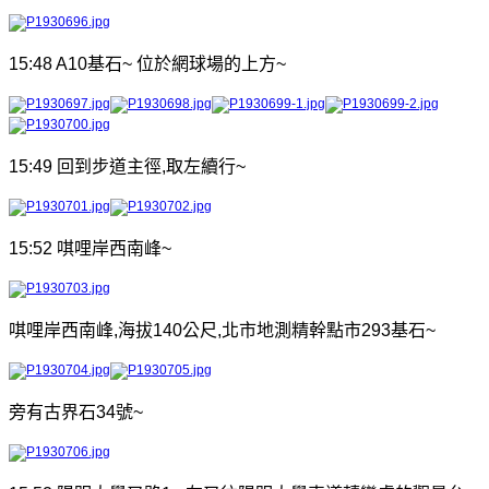
15:48 A10
基石
~
位於網球場的上方
~
15:49
回到
步道主徑
,
取左續行
~
15:52
唭哩岸西南峰
~
唭哩岸西南峰
,
海拔
140
公尺
,
北市地測精幹點市
293
基石
~
旁有古界石
34
號
~