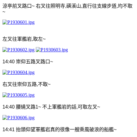
涼亭前叉路口
~
右叉往照明寺
,
磺溪山
,
直行往支線步道
,
均不取
~
左叉往軍艦岩
,
取左
~
14:40
崇仰五路叉路口
~
右叉往崇仰五路
,
不取
~
14:40
腰繞叉路
1~
不上軍艦岩的話
,
可取左叉
~
14:41
抬頭仰望軍艦岩真的很像一艘乘風破浪的船艦
~