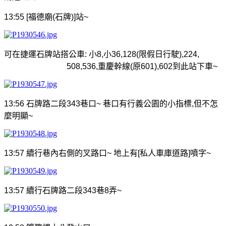
13:55 [
福德廟
(
石牌
)]
站
~
可在捷運石牌站搭公車
:
小
8,
小
36,128(
限假日行駛
),224,
508,536,
重慶幹線
(
原
601),602
到此站下車
~
13:56
石牌路二段
343
巷口
~
巷口有行義公園的小指標
,
但不怎
麼明顯
~
13:57
續行巷內右側的叉路口
~
地上有
[
私人車庫道路
]
噴字
~
13:57
續行石牌路二段
343
巷
8
弄
~