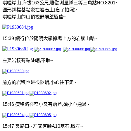
唭哩岸山
,
海拔
163
公尺
,
聯勤測量隊三等三角點
NO.8201~
圓形銅標基點嵌在岩石上
(
忘了拍照
)~
唭哩岸山的山頂視野展望極佳
~
15:39
續行位於陽明大學操場上方的岩稜山路
~
左叉岩
稜
有點陡
峭
,
不取
~
前方的岩稜也是很陡峭
,
小心往下走
~
15:46
瘦稜路徑窄小又有落差
,
須小心通過
~
15:47
叉路
口
~
左叉有顆
A10
基石
,
取左
~