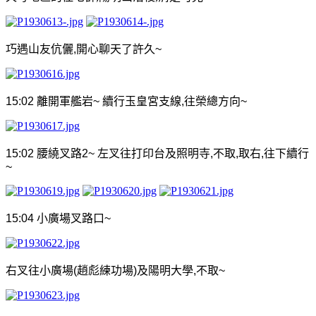
巧遇山友伉儷
,
開心聊天了許久
~
15:02
離開軍艦岩
~
續行玉皇宮支線
,
往榮總方向
~
15:02
腰繞叉路
2~
左叉往打印台及照明寺
,
不取
,
取右
,
往下續行
~
15:04
小廣場叉路口
~
右叉往小廣場
(
趙彪練功場
)
及陽明大學
,
不取
~