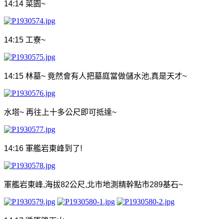
14:14
菜園
~
14:15
工寮
~
14:15
林墓
~
竟然會有人把墓庭當做儲水池
,
真是天才
~
水塔
~
再往上十多公尺即可抵達
~
14:16
軍艦岩東峰到了
!
軍艦岩東峰
,
海拔
82
公尺
,
北市地測精幹點市
289
基石
~