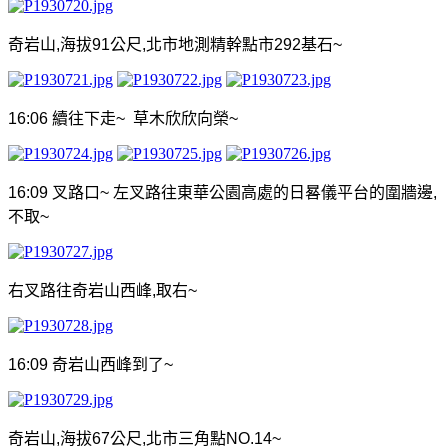
奇岩山
,
海拔
91
公尺
,
北市地測精幹點市
292
基石
~
16:06
續往下走
~
草木欣欣向榮
~
16:09
叉路口
~
左叉路往東華公園高處的日晷儀平台的圍牆邊
,
不取
~
右叉路往奇岩山西峰
,
取右
~
16:09
奇岩山西峰到了
~
奇岩山
,
海拔
67
公尺
,
北市三角點
NO.14~