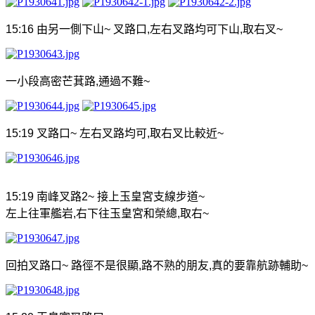
15:16
由另一側下山
~
叉路口
,
左右叉路均可下山
,
取右叉
~
一小段高密芒萁路
,
通過不難
~
15:19
叉路口
~
左右叉路均可
,
取右叉比較近
~
15:19
南峰叉路
2~
接上玉皇宮支線步道
~
左上往軍艦岩
,
右下往玉皇宮和榮總
,
取右
~
回拍叉路口
~
路徑不是很顯
,
路不熟的朋友
,
真的要靠航跡輔助
~