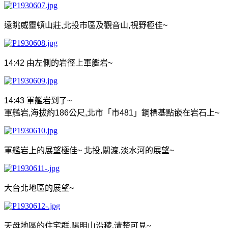
遠眺威靈頓山莊
,
北投市區及觀音山
,
視野極佳
~
14:42
由左側的岩徑上軍艦岩
~
14:43
軍艦岩
到了
~
軍艦岩
,
海拔約
186
公尺
,
北市「市
481
」鋼標基點嵌在岩石上
~
軍艦岩上的展望極佳
~
北投
,
關渡
,
淡水河的展望
~
大台北地區的展望
~
天母地區的住宅群,陽明山沿稜,清楚可見~