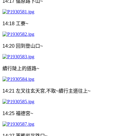
14:17
循原路下山
~
14:18
工寮
~
14:20
回到登山口
~
續行陡上的道路
~
14:21
左叉往玄天宮
,
不取
~
續行主道往上
~
14:25
福德宮
~
14:27
軍艦岩叉路口
~