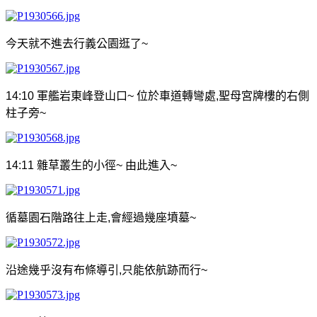
今天就不進去行義公園逛了
~
14:10
軍艦岩東峰登山口
~
位於車道轉彎處
,
聖母宮牌樓的右側
柱子旁
~
14:11
雜草叢生的小徑
~
由此進入
~
循墓園石階路往上走
,
會經過幾座墳墓
~
沿途幾乎沒有布條導引
,
只能依航跡而行
~