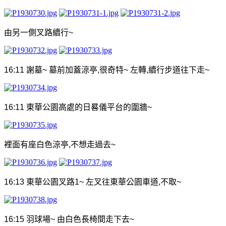
由另一側叉路續行
~
16:11
謝墓
~
墓前加蓋涼亭
,
很奇特
~
左轉
,
續行步道往下走
~
16:11
東華公園高處的日晷儀平台的圍牆
~
裡面有座白色涼亭
,
不想走過去
~
16:13
東華公園
叉路
1~
左叉往東華公園車道
,
不取
~
16:15
羽球場
~
由白色長椅間走下去
~