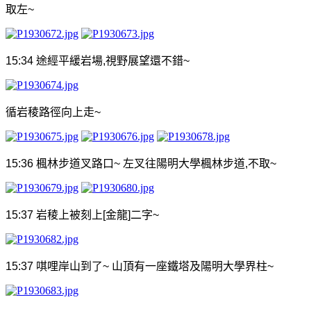
取左
~
15:34
途經平緩岩場
,
視野展望還不錯
~
循岩稜路徑向上走
~
15:36
楓林步道叉路口
~
左叉往陽明大學楓林步道
,
不取
~
15:37
岩稜上被刻上
[
金龍
]
二字
~
15:37
唭哩岸山
到了
~
山頂有一座鐵塔及陽明大學界柱
~