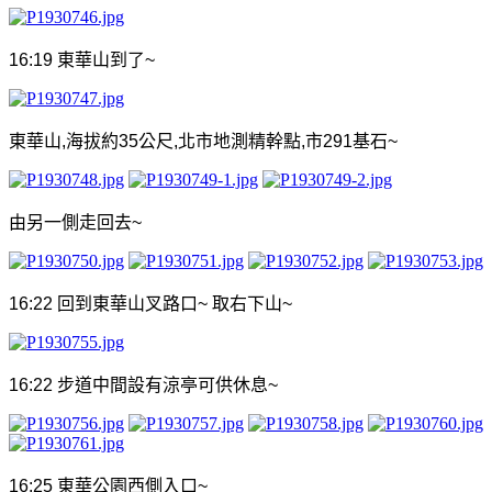
16:19
東華山到了
~
東華山
,
海拔約
35
公尺
,
北市地測精幹點
,
市
291
基石
~
由另一側走回去
~
16:22
回到
東華山叉路口
~
取右
下山
~
16:22
步道中間設有涼亭可供休息
~
16:25
東華公園西側入口
~