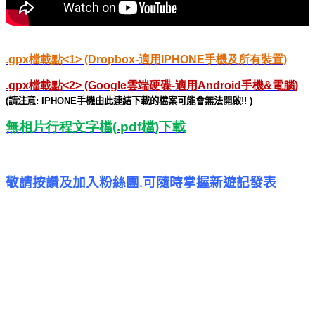
.gpx
檔載點
<1> (Dropbox-
適用
IPHONE
手機及所有裝置
)
.gpx
檔載點
<2> (Google
雲端硬碟
-
適用
Android
手機
&
電腦
)
(
請注意
: IPHONE
手機由此連結下載的檔案可能會無法開啟
!! )
無相片行程文字檔
(.pdf
檔
)
下載
敬請按讚及加入粉絲團
可隨時掌握新遊記發表
.