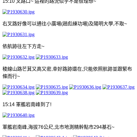
15:10
叉路口
~
這裡的路況似乎不是很理想
~
右叉路好像可以通往小廣場
(
趙彪練功場
)
及陽明大學
,
不取
~
依航跡往左下方走
~
稜線山路芒萁又高又密
,
幸好路跡還在
,
只能依照航跡並跟緊布
條而行
~
15:14
軍艦岩南峰到了
!
軍艦岩南峰
,
海拔
76
公尺
,
北市地測精幹點市
294
基石
~