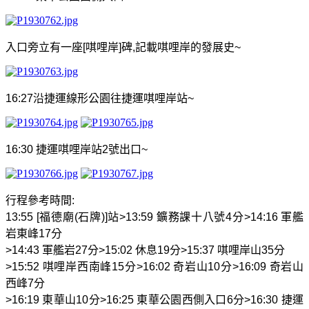
入口旁立有一座
[
唭哩岸
]
碑
,
記載唭哩岸的發展史
~
16:27
沿捷運線形公園往捷運唭哩岸站
~
16:30
捷運唭哩岸站
2
號出口
~
行程參考時間
:
13:55 [
福德廟
(
石牌
)]
站
>13:59
鑛務課十八號
4
分
>14:16
軍艦
岩東峰
17
分
>14:43
軍艦岩
27
分
>15:02
休息
19
分
>15:37
唭哩岸山
35
分
>15:52
唭哩岸西南峰
15
分
>16:02
奇岩山
10
分
>16:09
奇岩山
西峰
7
分
>16:19
東華山
10
分
>16:25
東華公園西側入口
6
分
>16:30
捷運