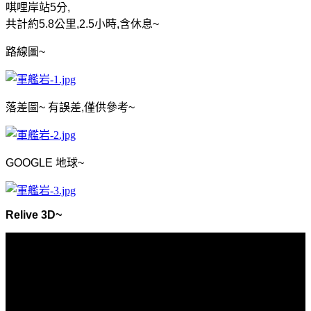
唭哩岸站
5
分
,
共計約
5.8
公里
,2.5
小時
,
含休息
~
路線圖
~
落差圖
~
有誤差
,
僅供參考
~
GOOGLE
地球
~
Relive 3D~