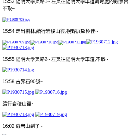
15:52
陽明大學
叉路
1~
左叉往陽明大學車道轉彎處的觀景台
,
不取
~
15:54
走出樹林
,
續行岩稜山徑
,
視野展望極佳
~
15:55
陽明大學叉路
2~
左叉往陽明大學車道
,
不取
~
15:58
古界石
90
號
~
續行岩稜山徑
~
16:02
奇岩山
到了
~