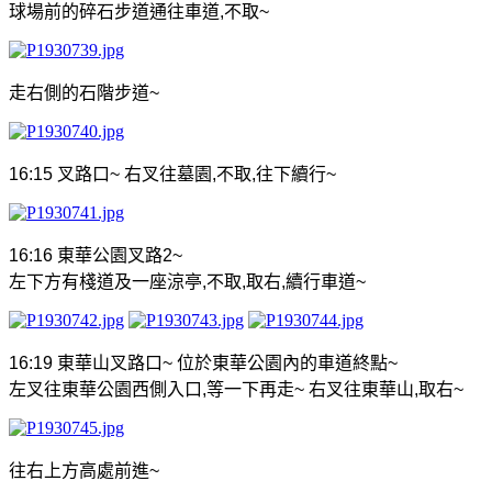
球場前的碎石步道通往車道
,
不取
~
走右側的石階步道
~
16:15
叉路口
~
右叉
往
墓園
,
不
取
,
往下續行
~
16:16
東華公園
叉路
2~
左下方有棧道及一座涼亭
,
不取
,
取右
,
續行車道
~
16:19
東華山
叉路
口
~
位於東華公園內的車道終點
~
左叉往東華公園西側入口
,
等一下再走
~
右叉往東華山
,
取右
~
往右上方高處前進
~