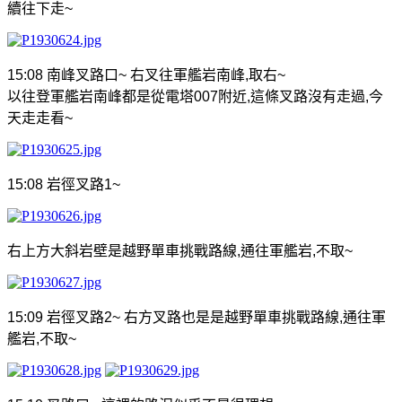
續往下走
~
15:08
南峰叉路口
~
右叉往軍艦岩南峰
,
取右
~
以往登軍艦岩南峰都是從電塔
007
附近
,
這條叉路沒有走過
,
今
天走走看
~
15:08
岩徑叉路
1~
右上方大斜岩壁是
越野單車挑戰路線
,
通往軍艦岩
,
不取
~
15:09
岩徑叉路
2~
右方叉路也是是越野單車挑戰路線
,
通往軍
艦岩
,
不取
~