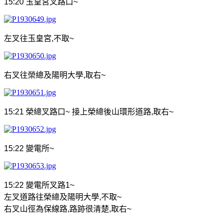
15:20
玉皇宮叉路口
~
左叉往玉皇宮
,
不取
~
右叉往榮總及陽明大學
,
取右
~
15:21
榮總叉路口
~
接上榮總後山環形道路
,
取右
~
15:22
變電所
~
15:22
變電所叉路
1~
左叉道路往榮總及陽明大學
,
不取
~
右叉山徑為保線路
,
路跡很清楚
,
取右
~