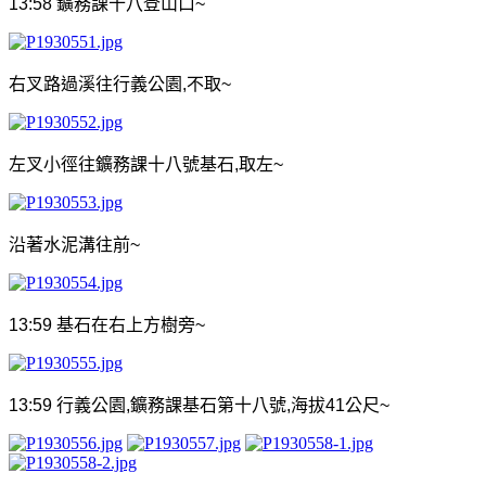
13:58
鑛務課十八登山口
~
右叉路過溪往行義公園
,
不取
~
左叉小徑往鑛務課十八號基石
,
取左
~
沿著水泥溝往前
~
13:59
基石在右上方樹旁
~
13:59
行義公園
,
鑛務課基石第十八號
,
海拔
41
公尺
~