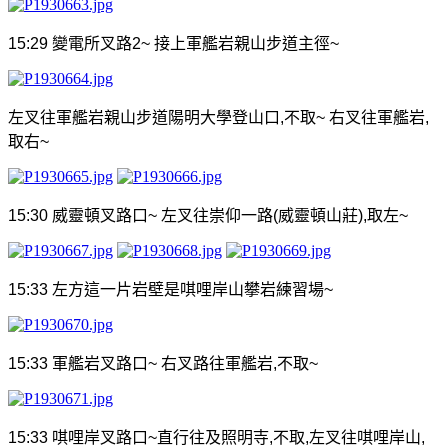
15:29
變電所叉路
2~
接上軍艦岩親山步道主徑
~
左叉往軍艦岩親山步道陽明大學登山口
,
不取
~
右叉往軍艦岩
,
取右
~
15:30
威靈頓叉路口
~
左叉往
崇仰一路
(
威靈頓山莊
),
取左
~
15:33
左方這一片岩壁是唭哩岸山攀岩練習場
~
15:33
軍艦岩叉路口
~
右叉路往軍艦岩
,
不取
~
15:33
唭哩岸叉路口
~
直行
往
及
照明寺
,
不取
,
左叉往唭哩岸山
,