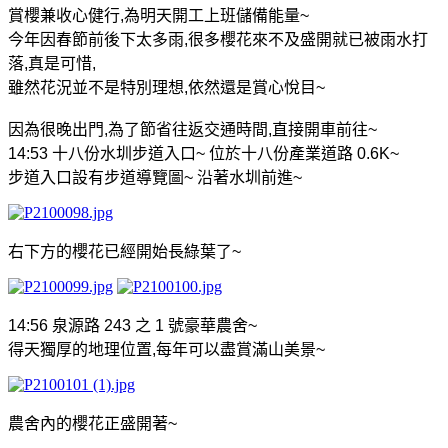
賞櫻兼收心健行
,
為明天開工上班儲備能量
~
今年
因春節前後下太多雨
,
很多櫻花來不及盛開就已被雨水打
落
,
真是可惜
,
雖然花況並不是特別理想
,
依然還是賞心悅目
~
因為很晚出門
,
為了節省往返交通時間
,
直接開車前往
~
14:53
十八份水圳步道入口
~
位於十八份產業道路
0.6K~
步道入口設有步道導覽圖
~
沿著水圳前進
~
右下方的櫻花已經開始長綠葉了
~
14:56
泉源路
243
之
1
號豪華農舍
~
得天獨厚的地理位置
,
每年可以盡賞滿山美景
~
農舍內的櫻花正盛開著
~