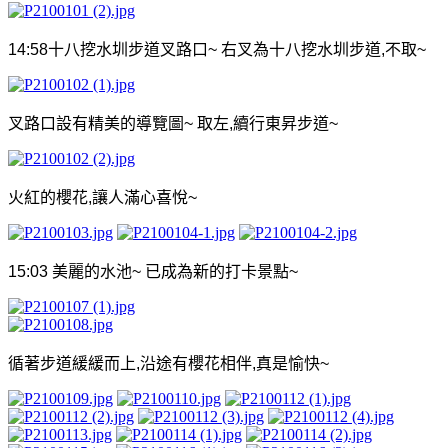
14:58
十八挖水圳步道叉路口
~
右叉為十八挖水圳步道
,
不取
~
叉路口設有精美的導覽圖
~
取左
,
續行東昇步道
~
火紅的櫻花
,
讓人滿心喜悅
~
15:03
美麗的水池
~
已成為新的打卡景點
~
循著步道緩緩而上
,
沿途有櫻花相伴
,
真是愉快
~