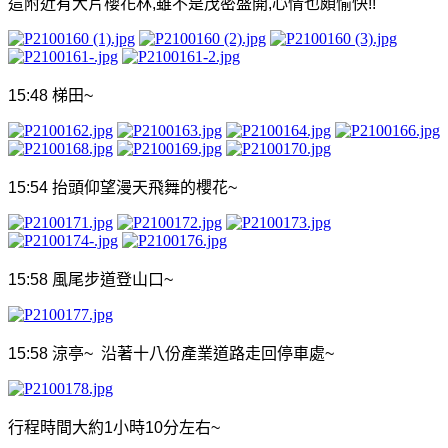
這附近有大片櫻花林
,
雖不是茂密盛開
,
心情也頗愉快
!!
15:48
梯田
~
15:54
抬頭仰望漫天飛
舞
的櫻花
~
15:58
風尾步道登山口
~
15:58
涼亭
~
沿著十八份產業道路走回停車處
~
行程時間大約
1
小時
10
分左右
~