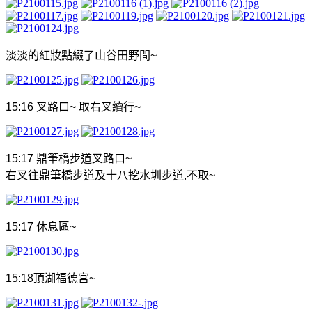
淡淡的紅妝點綴了山谷田野間
~
15:16
叉路口
~
取右叉續行
~
15:17
鼎筆橋步道叉路口
~
右叉往鼎筆橋步道及十八挖水圳步道
,
不取
~
15:17
休息區
~
15:18
頂湖福德宮
~