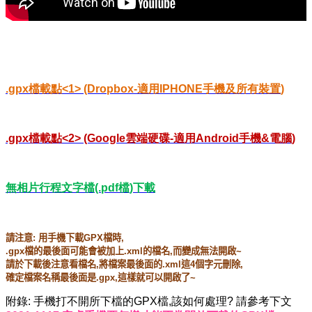
.gpx
檔載點
<1> (Dropbox-
適用
IPHONE
手機及所有裝置
)
.gpx
檔載點
<2> (Google
雲端硬碟
-
適用
Android
手機
&
電腦
)
無相片行程文字檔
(.pdf
檔
)
下載
請注意
:
用手機下載
GPX
檔時
,
.gpx
檔的最後面可能會被加上
.xml
的檔名
,
而變成無法開啟
~
請於下載後注意看檔名
,
將檔案最後面的
.xml
這
4
個字元刪除
,
確定檔案名稱最後面是
.gpx,
這樣就可以開啟了
~
附錄
:
手機打不開所下檔的
GPX
檔
,
該如何處理
?
請參考下文