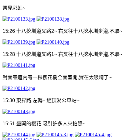
遇見彩虹
~
15:26
十八挖圳道叉路
2~
右叉往十八挖水圳步道
,
不取
~
15:28
十八挖圳道叉路
1~
右叉往十八挖水圳步道
,
不取
~
對面巷道內有一棵櫻花樹全面盛開
,
實在太吸晴了
~
15:30
東昇路
,
左轉
~
經頂湖公車站
~
15:51
盛開的櫻花
,
吸引許多人來拍照
~