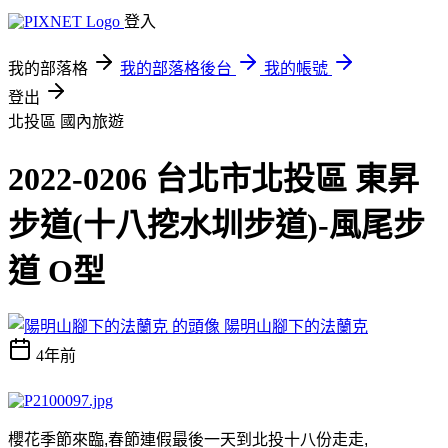
登入
我的部落格
我的部落格後台
我的帳號
登出
北投區
國內旅遊
2022-0206 台北市北投區 東昇
步道(十八挖水圳步道)-風尾步
道 O型
陽明山腳下的法蘭克
4年前
櫻花季節來臨
,
春節連假最
後一天
到北投十八份走走
,