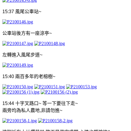
15:37
風尾公車站
~
公車站後方有一座涼亭
~
左轉進入風尾步道
~
15:40
兩百多年的老榕樹
~
15:44
十字叉路口
~
等一下要往下走
~
兩旁均為私人農地
,
非
請
勿進
~