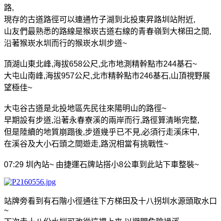
路
,
現存的古道路徑可以連通竹子湖到北投東昇路圳站附近
,
山友們最熟悉的路線是猴崁古道右線的青春嶺到大梯田之間
,
沿著猴崁水圳而行的猴崁水圳步道
~
頂湖山東北峰
,
海拔
658
公尺
,
北市地測精幹點市
244
基石
~
大屯山南峰
,
海拔
957
公尺
,
北市精幹點市
246
基石
,
山頂視野展
望極佳
~
大屯谷古道是北投地區先民往來陽明山的路徑
~
早期設有步道
,
沿著永春寮溪的兩岸而行
,
路徑算清晰完整
,
但是陸續的地質崩蹋後
,
步道幾乎已不見
,
必須行走溪床中
,
在溪谷及大小石頭之間遊走
,
路況
相當有挑戰性
~
07:29
圳內站
~
由捷運石牌站搭小
8
公車到此站下車整裝
~
站牌旁看到有石階小徑通往下方梯田及十八拐圳水源頭取水口
~