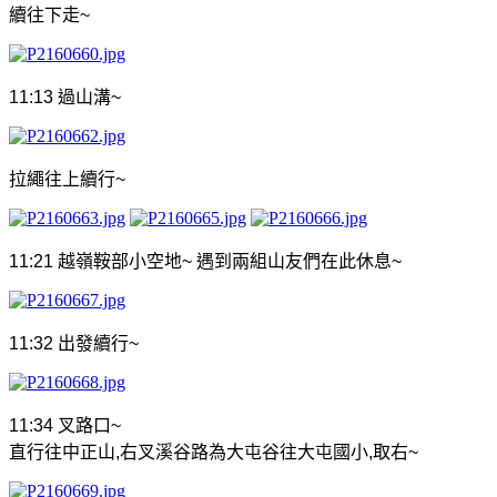
續往下走
~
11:13
過山溝
~
拉繩往上續行
~
11:21
越嶺鞍部小空地
~
遇到兩組山友們在此休息
~
11:32
出發續行
~
11:34
叉路口
~
直行往中正山
,
右叉溪谷路為大屯谷往大屯國小
,
取右
~