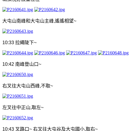
大屯山南峰和大屯山主峰
,
遙遙相望
~
10:33
拉繩陡下
~
10:42
南峰登山口
~
右叉往大屯山西峰
,
不取
~
左叉往中正山
,
取左
~
10:43
叉路口
~
右叉往大屯谷及大屯國小
,
取右
~