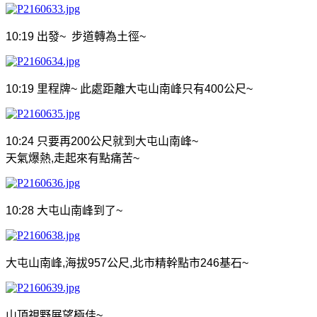
10:19
出發
~
步道轉為土徑
~
10:19
里程牌
~
此處距離大屯山南峰只有
400
公尺
~
10:24
只要再
200
公尺就到大屯山南峰
~
天氣爆熱
,
走起來有點痛苦
~
10:28
大屯山南峰到了
~
大屯山南峰
,
海拔
957
公尺
,
北市精幹點市
246
基石
~
山頂視野展望極佳
~