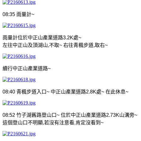
08:35
雨量計
~
雨量計位於中正山產業道路
3.2K
處
~
左往中正山及頂湖山
,
不取
~
右往青楓步道
,
取右
~
續行中正山產業道路
~
08:40
青楓步道入口
~
中正山產業道路
2.8K
處
~
在此休息
~
08:52
竹子湖舊路登山口
~
位於中正山產業道路
2.73K
山溝旁
~
這個登山口不明顯
,
若沒有注意看
,
肯定沒看到
~