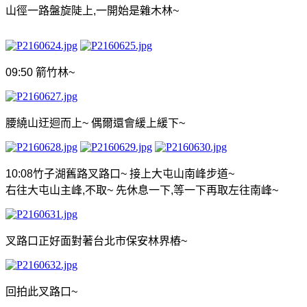
山徑一路盤旋陡上
,
一開始是雜木林
~
09:50
箭竹林
~
腰繞山迂迴而上
~
偶爾還會緩上緩下
~
10:08
竹子湖舊路叉路口
~
接上大屯山南峰步道
~
右往大屯山主峰
,
不取
~
先休息一下
,
等一下再取左往南峰
~
叉路口正好面對著台北市保安林界樁
~
回拍此叉路口
~