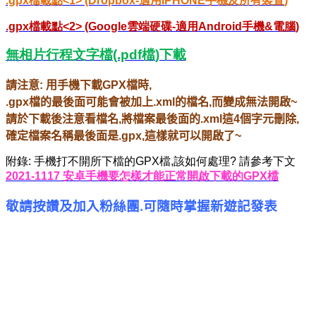
.gpx
檔載點
<1> (Dropbox-
適用
IPHONE
手機及所有裝置
)
.gpx
檔載點
<2> (Google
雲端硬碟
-
適用
Android
手機
&
電腦
)
無相片行程文字檔
(.pdf
檔
)
下載
請注意
:
用手機下載
GPX
檔時
,
.gpx
檔的最後面可能會被加上
.xml
的檔名
,
而變成無法開啟
~
請於下載後注意看檔名
,
將檔案最後面的
.xml
這
4
個字元刪除
,
確定檔案名稱最後面是
.gpx,
這樣就可以開啟了
~
附錄
:
手機打不開所下檔的
GPX
檔
,
該如何處理
?
請參考下文
2021-1117
安卓手機要怎樣才能正常開啟下載的
GPX
檔
敬請按讚及加入粉絲團
可隨時掌握新遊記發表
.