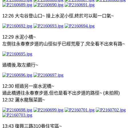
12:26
大屯谷登山口
~
接上水泥小徑
,
終於可以鬆一口氣
~
12:29
水泥小橋
~
左側往永春寮步道的山徑似乎已經荒廢了
,
完全看不出來有路
~
過橋後
,
取左續行
~
12:30
經過另一座水泥橋
~
過此橋通往永春寮步道
,
但也是看不出步道的路徑
~ (
未拍照
)
12:32
灑水龍鬚菜園
~
13:43
復興三路
310
巷住宅區
~