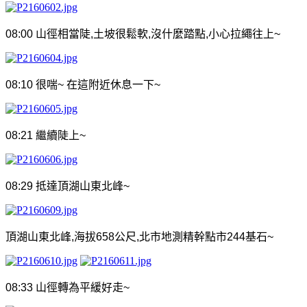
08:00
山徑相當陡
,
土坡很鬆軟
,
沒什麼踏點
,
小心拉繩往上
~
08:10
很喘
~
在這附近休息一下
~
08:21
繼續陡上
~
08:29
抵達頂湖山東北峰
~
頂湖山東北峰
,
海拔
658
公尺
,
北市地測精幹點市
244
基石
~
08:33
山徑轉為平緩好走
~