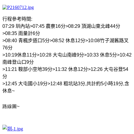
行程參考時間
:
07:29
圳內站
>07:45
農寮
16
分
>08:29
頂湖山東北峰
44
分
>08:35
雨量計
6
分
>08:40
青楓步道口
5
分
>08:52
休息
12
分
>10:08
竹子湖舊路叉
76
分
>10:19
休息
11
分
>10:28
大屯山南峰
9
分
>10:33
休息
5
分
>10:42
南峰登山口
9
分
>11:21
鞍部小空地
39
分
>11:32
休息
12
分
>12:26
大屯谷登
54
分
>12:45
大屯國小
19
分
>12:48
粗坑站
3
分
,
共計約
5
小時
19
分
,
含
休息
~
路線圖
~