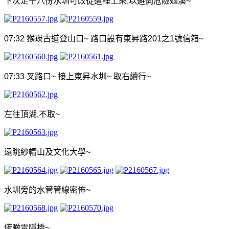
下次走十八份水圳可改從這裡上來
,
以避開危險過溪
~
07:32
猴崁古道登山口
~
路口設有東昇路
201
之
1
號信箱
~
07:33
叉路口
~
接上東昇水圳
~
取右續行
~
左往頂湖
,
不取
~
遠眺紗帽山及文化大學
~
水圳旁的水管管線密佈
~
俯瞰雷隱橋
~