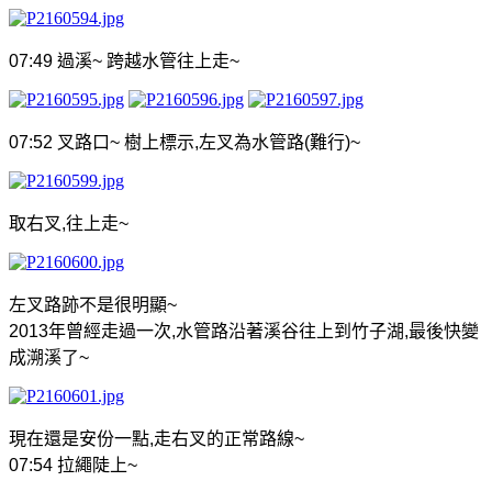
07:49
過溪
~
跨越水管往上走
~
07:52
叉路口
~
樹上標示
,
左叉為水管路
(
難行
)~
取右叉
,
往上走
~
左叉路跡不是很明顯
~
2013
年曾經走過一次
,
水管路沿著溪谷往上到竹子湖
,
最後快變
成溯溪了
~
現在還是安份一點
,
走右叉的正常路線
~
07:54
拉繩陡上
~