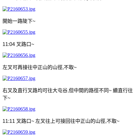
開始一路陡下
~
11:04
叉路口
~
左叉可再接往中正山的山徑
,
不取
~
右叉及直行叉路均可往大屯谷
,
但中間的路徑不同
~
續直行往
下
~
11:11
叉路口
~
左叉往上可接回往中正山的山徑
,
不取
~