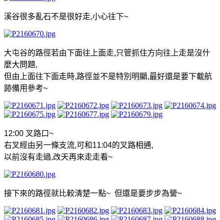
溪谷很多亂石不是很好走
,
小心往下
~
大屯谷的路徑若由下面往上面走
,
只管抓住方向往上走是沒什
麼大問題
,
但由上面往下面走時
,
路徑並不是特別明顯
,
最好還是要下載航
跡備用參考
~
12:00
叉路口
~
右叉經由另一條支流
,
可和
11:04
的叉路相通
,
以前沒有走過
,
改天再來走走看
~
接下來的路徑就比較清楚一點
~
但還是要步步為營
~