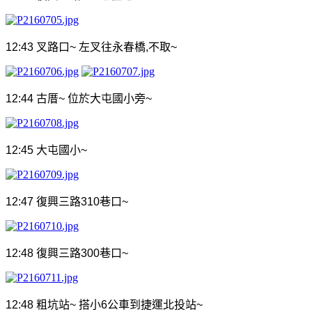
12:43
叉路口
~
左叉往永春橋
,
不取
~
12:44
古厝
~
位於大屯國小旁
~
12:45
大屯國小
~
12:47
復興三路
310
巷口
~
12:48
復興三路
300
巷口
~
12:48
粗坑站
~
搭小
6
公車到捷運北投站
~