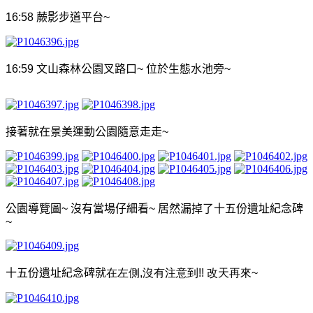
16:58
蕨影步道平台
~
16:59
文山森林公園叉路口
~
位於生態水池旁
~
接著就在景美運動公園隨意走走
~
公園導覽圖
~
沒有當場仔細看
~
居然漏掉了十五份遺址紀念碑
~
十五份遺址紀念碑就
在左側,沒有注意到!! 改天再來~