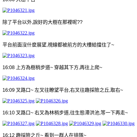
除了平台以外
,
說好的大樹在那裡呢
??
平台前面沒什麼展望
,
視線都被前方的大樓給擋住了
~
16:08
上方為樹梢步道
~
穿越其下方
,
再往上爬
~
16:09
叉路口
~
左叉往瞭望平台
,
右叉往趣採險之丘
,
取右
~
16:10
叉路口
~
右叉為林梢步道
,
往生態滯洪池
,
等一下再走
~
16:12
趣採險之丘
~
看到一群人在排隊
~