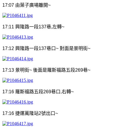
17:07
由葉子廣場離開
~
17:11
興隆路一段
137
巷
,
左轉
~
17:12
興隆路一段
137
巷口
~
對面是景明街
~
17:13
景明街
~
後面是羅斯福路五段
269
巷
~
17:16
羅斯福路五段
269
巷口
,
右轉
~
17:16
捷運萬隆站
2
號出口
~