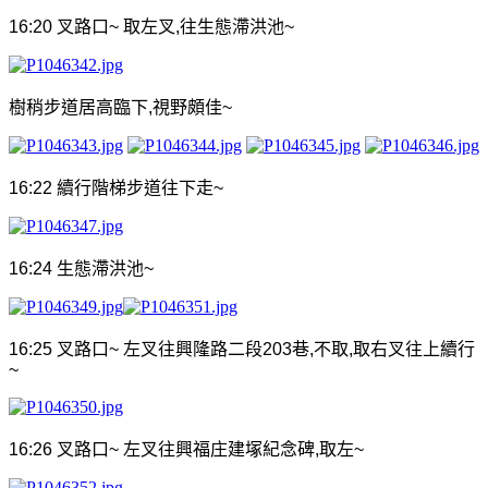
16:20
叉路口
~
取左叉
,
往生態滯洪池
~
樹稍步道居高臨下
,
視野頗佳
~
16:22
續行階梯步道往下走
~
16:24
生態滯洪池
~
16:25
叉路口
~
左叉往興隆路二段
203
巷
,
不取
,
取右叉往上續行
~
16:26
叉路口
~
左叉往興福庄
建塚紀念碑
,
取左
~