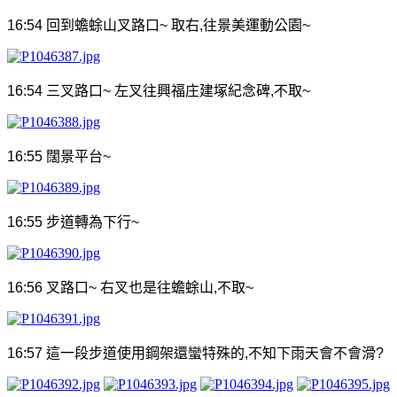
16:54
回到蟾蜍山叉路口
~
取右
,
往景美運動公園
~
16:54
三叉路口
~
左叉往興福庄建塚紀念碑
,
不取
~
16:55
闊景平台
~
16:55
步道轉為下行
~
16:56
叉路口
~
右叉也是往蟾蜍山
,
不取
~
16:57
這一段步道使用鋼架還蠻特殊的
,
不知下雨天會不會滑
?