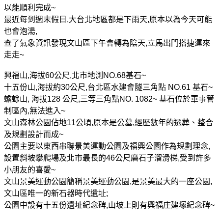
以能順利完成
~
最近每到週末假日
,
大台北地區都是下雨天
,
原本以為今天可能
也會泡湯
,
查了氣象資訊發現文山區下午會轉為陰天
,
立馬出門搭捷運來
走走
~
興福山
,
海拔
60
公尺
,
北市地測
NO.68
基石
~
十五份山
,
海拔約
30
公尺
,
台北區水建會隧三角點
NO.61
基石
~
蟾蜍山
,
海拔
128
公尺
,
三等三角點
NO. 1082~
基石位於軍事管
制區內
,
無法進入
~
文山森林公園佔地
11
公頃
,
原本是公墓
,
經歷數年的遷葬、整合
及規劃設計而成
~
公園主要以東西串聯景美運動公園及福興公園作為規劃理念
,
設置斜坡攀爬場及北市最長的
46
公尺磨石子溜滑梯
,
受到許多
小朋友的喜愛
~
文山景美運動公園簡稱景美運動公園
,
是景美最大的一座公園
,
文山區唯一的新石器時代遺址
;
公園中設有十五份遺址紀念碑
,
山坡上則有
興福庄建塚紀念碑
~