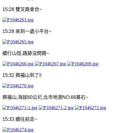
15:28
雙叉路會合
~
15:28
來到一處小平台
~
續行山徑
,
路跡沒問題
~
15:32
興福山到了
!!
興福山
,
海拔
60
公尺
,
北市地測
NO.68
基石
~
15:33
續往前走
~