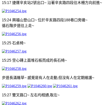
15:17
捷運辛亥站
2
號出口
~
沿著辛亥路四段往木柵方向前進
~
15:24
興福山登山口
~
位於辛亥路四段
188
巷口旁邊
~
循石階步道往上走
~
15:25
石桌椅
~
15:25
空心磚上面堆石板而成的長石椅
~
步道長滿雜草
~
感覺是有人在走動
,
但沒有人在定期維護
~
15:27
雙叉路口
~
左右均相通
,
取左
~