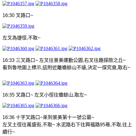
16:30
叉路口
~
左叉為捷徑
,
不取
~
16:33
三叉路口
~
左叉往景美運動公園
,
右叉往趣探險之丘
~
看到魯地圖上標示
,
這附近離蟾蜍山不遠
,
決定一探究竟
,
取右
~
16:35
叉路口
~
左叉小徑往蟾蜍山
,
取左
~
16:36
十字叉路口
~
來到景美第十一號公墓
~
左叉土徑往萬盛街
,
不取
~
水泥路右下往興福路
95
巷
,
不取
,
往上
續行
~