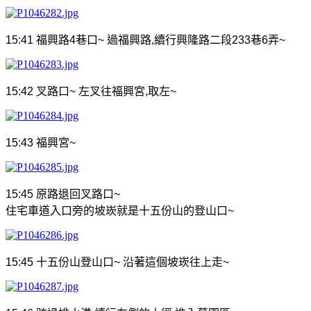
15:41
福興路
4
巷口
~
過福興路
,
續行興隆路二段
233
巷
6
弄
~
15:42
叉路口
~
左叉往福興宮
,
取左
~
15:43
福興宮
~
15:45
原路退回叉路口
~
住宅車道入口旁的坡崁就是十五份山的登山口
~
15:45
十五份山登山口
~
沿著這個坡崁往上走
~