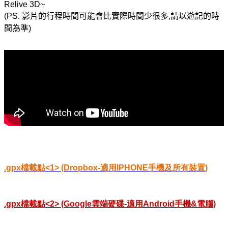
Relive 3D~
(PS.
影片的行程時間可能會比實際時間少很多
,
請以遊記的時
間為準
)
.gpx
檔載點
<1> (Dropbox-
適用
IPHONE
手機及所有裝置
)
.gpx
檔載點
<2> (Google
雲端硬碟
-
適用
Android
手機
&
電腦
)