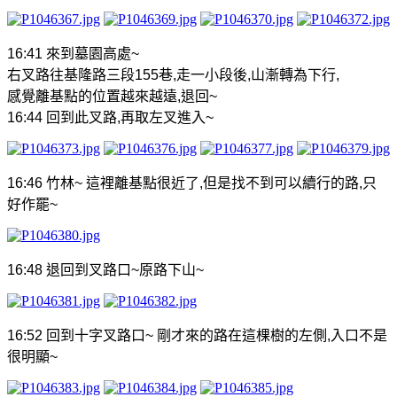
16:41
來到墓園高處
~
右叉路往基隆路三段
155
巷
,
走一小段後
,
山漸轉為下行
,
感覺離基點的位置越來越遠
,
退回
~
16:44
回到此叉路
,
再取左叉進入
~
16:46
竹林
~
這裡離基點很近了
,
但是找不到可以續行的路
,
只
好作罷
~
16:48
退回到叉路口
~
原路下山
~
16:52
回到十字叉路口
~
剛才來的路在這棵樹的左側
,
入口不是
很明顯
~