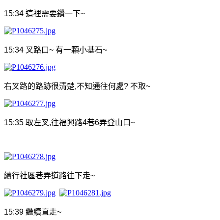
15:34
這裡需要鑽一下
~
15:34
叉路口
~
有一顆小基石
~
右叉路的路跡很清楚
,
不知通往何處
?
不取
~
15:35
取左叉
,
往福興路
4
巷
6
弄登山口
~
續行社區巷弄道路往下走
~
15:39
繼續直走
~