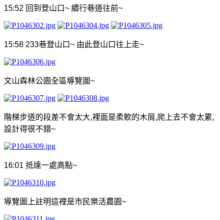
15:52
回到登山口
~
續行巷道往前
~
15:58 233
巷登山口
~
由此登山口往上走
~
文山森林公園全區導覽圖
~
階梯步道的段差不會太大
,
裡面是柔軟的木屑
,
爬上去不會太累
,
設計得很不錯
~
16:01
抵達一處高點
~
導覽圖上註明這裡是市民樂活農園
~