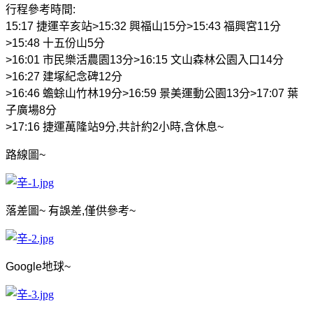
行程參考時間
:
15:17
捷運辛亥站
>15:32
興福山
15
分
>15:43
福興宮
11
分
>15:48
十五份山
5
分
>16:01
市民樂活農園
13
分
>16:15
文山森林公園入口
14
分
>16:27
建塚紀念碑
12
分
>16:46
蟾蜍山竹林
19
分
>16:59
景美運動公園
13
分
>17:07
葉
子廣場
8
分
>17:16
捷運萬隆站
9
分
,
共計約
2
小時
,
含休息
~
路線圖
~
落差圖
~
有誤差
,
僅供參考
~
Google
地球
~