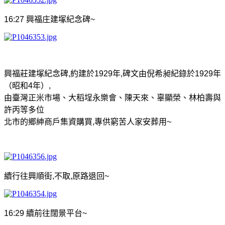
16:27
興福庄建塚紀念碑
~
興福莊建塚紀念碑
,
約建於
1929
年
,
碑文由倪希昶紀錄於
1929
年
（昭和
4
年）
,
由臺灣正米市場、大稻埕永樂會、陳天來、辜顯榮、林柏壽與
許丙等多位
北市的鄉紳商戶集資購買
,
專供窮苦人家安葬用
~
續行往興順街
,
不取
,
原路退回
~
16:29
續前往闊景平台
~