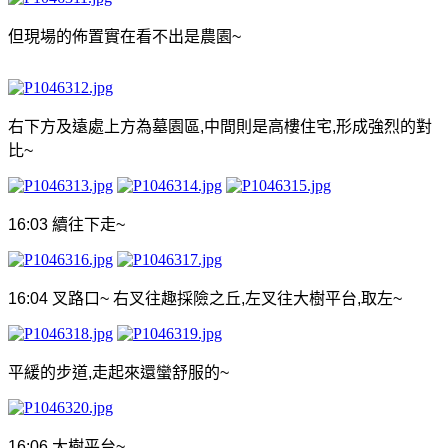
但現場的佈置實在看不出是農園
~
右下方及遠處上方為墓園區
,
中間則是高樓住宅
,
形成強烈的對
比
~
16:03
續往下走
~
16:04
叉路口
~
右叉往趣採險之丘
,
左叉往大樹平台
,
取左
~
平緩的步道
,
走起來還蠻舒服的
~
16:06
大樹平台
~