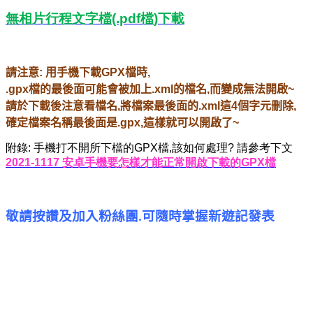
無相片行程文字檔
(.pdf
檔
)
下載
請注意
:
用手機下載
GPX
檔時
,
.gpx
檔的最後面可能會被加上
.xml
的檔名
,
而變成無法開啟
~
請於下載後注意看檔名
,
將檔案最後面的
.xml
這
4
個字元刪除
,
確定檔案名稱最後面是
.gpx,
這樣就可以開啟了
~
附錄
:
手機打不開所下檔的
GPX
檔
,
該如何處理
?
請參考下文
2021-1117
安卓手機要怎樣才能正常開啟下載的
GPX
檔
敬請按讚及加入粉絲團
可隨時掌握新遊記發表
.