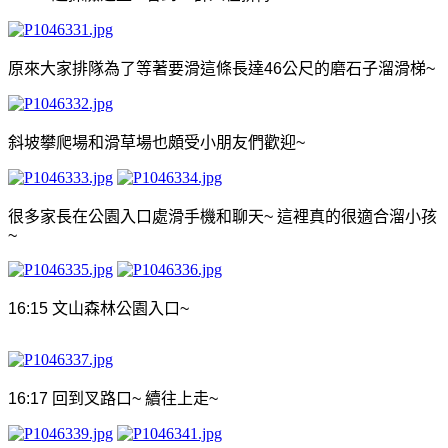
原來大家排隊為了等著要滑這條長達
46
公尺的磨石子溜滑梯
~
斜坡攀爬場和滑草場也頗受小朋友們歡迎
~
很多家長在公園入口處滑手機和聊天
~
這裡真的很適合溜小孩
~
16:15
文山森林公園入口
~
16:17
回到叉路口
~
續往上走
~