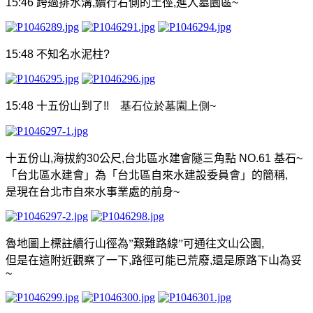
15:46
跨過排水溝
,
續行右側的土徑
,
進入墓園區
~
15:48
不知名水泥柱
?
15:48
十五份山到了
!!
基石位於墓園上側
~
十五份山
,
海拔約
30
公尺
,
台北區水建會隧三角點
NO.61
基石
~
「台北區水建會」為「台北區自來水建設委員會」的簡稱
,
是現在台北市自來水事業處的前身
~
魯地圖上標註續行山徑為
”
艱難路線
”
可通往文山公園
,
但是在這附近觀察了一下
,
路徑可能已荒廢
,
還是原路下山為妥
~