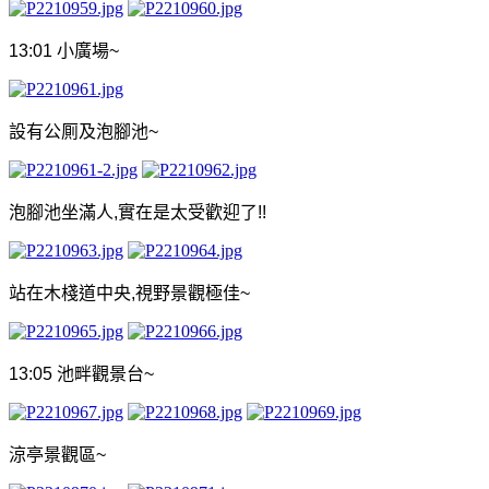
13:01
小廣場
~
設有公厠及泡腳池
~
泡腳池坐滿人
,
實在是太受歡迎了
!!
站在木棧道中央
,
視野景觀極佳
~
13:05
池畔觀景台
~
涼亭景觀區
~