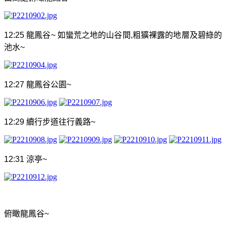
12:25
龍鳳谷
~
如蠻荒之地的山谷間
,
粗獷裸露的地層及碧綠的
池水
~
12:27
龍鳳谷公園
~
12:29
續行步道往行義路
~
12:31
涼亭
~
俯瞰龍鳳谷
~