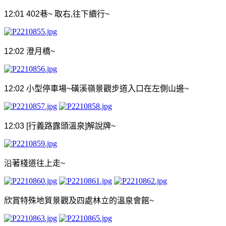
12:01 402
巷
~
取右
,
往下續行
~
12:02
澄月橋
~
12:02
小型停車場
~
磺溪嶺景觀步道入口在左側山邊
~
12:03 [
行義路露頭溫泉
]
解說牌
~
沿著棧道往上走
~
欣賞特殊地質景觀及四處林立的溫泉會館
~