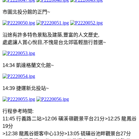
市圖北投分館的正門
~
沿途有許多特色景點及建築
,
豐富的人文歷史
,
處處讓人賞心悅目
,
不愧是台北郊區輕旅行首選
~
14:34
凱達格蘭文化館
~
14:39
捷運新北投站
~
行程參考時間
:
11:45
行義路二站
>12:06
磺溪嶺觀景平台
21
分
>12:25
龍鳳谷
19
分
>12:38
龍鳳谷遊客中心
13
分
>13:05
硫磺谷池畔觀景台
27
分