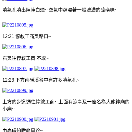
噴氣孔噴出陣陣白煙
~
空氣中
瀰漫
著一股濃濃的硫磺味
~
12:21
惇敘工商叉路口
~
右叉往惇敘工商
,
不取
~
12:23
下方南磺溪谷中有許多噴氣孔
~
上方的步道通往惇敘工商
~
上面有涼亭及一座名為大龍神廟的
小廟
~
由高處俯瞰龍鳳谷
~