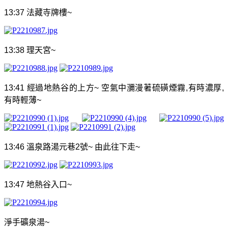
13:37
法藏寺牌樓
~
13:38
理天宮
~
13:41
經過地熱谷的上方
~
空氣中瀰漫著硫磺煙霧
,
有時濃厚
,
有時輕薄
~
13:46
溫泉路湯元巷
2
號
~
由此往下走
~
13:47
地熱谷入口
~
淨手礦泉湯
~