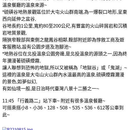
溫泉餐廳的溫泉來源
~
*
硫磺谷地熱景觀區位於大屯火山群南端
,
為一爆裂口地形
,
呈東
西向延伸之盆谷
,
谷地長約
1
公里
,
寬約
80
至
200
公尺
,
有豐富的火山碎屑岩和沉積
岩地質景觀
,
隔狹窄鞍部與東側之龍鳳谷相鄰
,
鞍部附近即為惇敘工商及遊
客服務站
,
設有公園步道及泡腳池
~
*
地熱谷位在北投溫泉公園旁邊
,
是北投溫泉的源頭之一
,
因為終
年瀰漫著硫磺煙霧
,
讓人聯想到恐怖的地獄
,
所以又被稱為「地獄谷」或「鬼湖」
~
這裡的溫泉是大屯山火山群內水溫最高的溫泉
,
硫磺煙霧濔漫
的景色
,
如夢似幻
,
有如仙境一般
,
是日治時代臺灣八景十二勝之一
~
11:45
「行義路二」站下車
~
附近有很多溫泉餐廳
~
可搭乘搭小
8
、小
36
、
128
、
508
、
535
、
536
、
612
等公車到
此
~