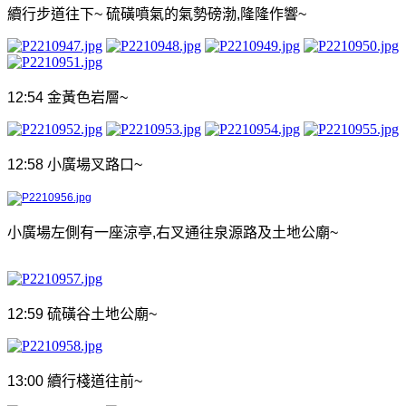
續行步道往下
~
硫磺噴氣的氣勢磅渤
,
隆隆作響
~
12:54
金黃色岩層
~
12:58
小廣場叉路口
~
小廣場左側有一座涼亭
,
右叉通往泉源路及土地公廟
~
12:59
硫磺谷土地公廟
~
13:00
續行棧道往前
~