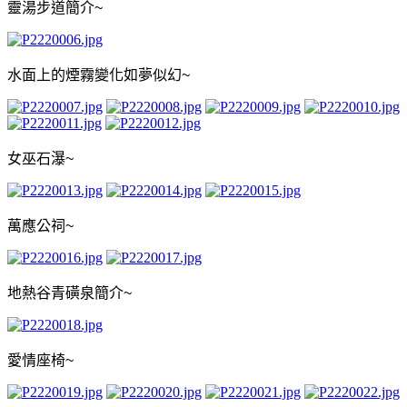
靈湯步道簡介
~
水面上的煙霧變化如夢似幻
~
女巫石瀑
~
萬應公祠
~
地熱谷青磺泉簡介
~
愛情座椅
~