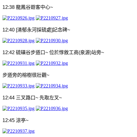
12:38
龍鳳谷遊客中心
~
12:40 [
清郁永河採硫處
]
記念碑
~
12:42
硫磺谷步道口
~
位於惇敘工商
(
泉源
)
站旁
~
步道旁的榕樹很壯觀
~
12:44
三叉路口
~
先取左叉
~
12:45
涼亭
~