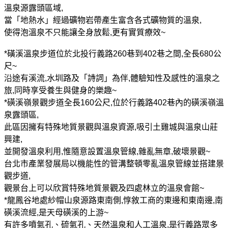
溫泉源露頭區域
,
當「地熱水」經過礦物岩帶產生富含各式礦物質的溫泉
,
使得泡溫泉不只能讓全身放鬆
,
更有實質療效
~
*
磺溪溫泉步道位於北投行義路
260
巷到
402
巷之間
,
全長
680
公
尺
~
沿途有溪流
,
水圳路及「詩詞」為伴
,
體驗知性及感性的溫泉之
旅
,
同時享受養生與健身的樂趣
~
*
磺溪嶺景觀步道全長
160
公尺
,
位於行義路
402
巷內的磺溪嶺溫
泉露頭區
,
此區因擁有特殊地質景觀與溫泉資源
,
吸引土雞城與溫泉山莊
興建
,
並開發溫泉利用
,
惟隨意設置溫泉管線
,
雜亂無章
,
破壞景觀
~
台北市產業發展局以機能性的管溝整頓零亂溫泉管線並搭建景
觀步道
,
觀景台上可以欣賞特殊地質景觀及四處林立的溫泉會館
~
*
龍鳳谷地處紗帽山泉源路東南側
,
惇
敘工商的
東邊和東南邊
,
南
磺溪流經
,
是天母磺溪的上游
~
有許多噴氣孔、硫氣孔、天然溫泉和人工溫泉
,
是行義路眾多