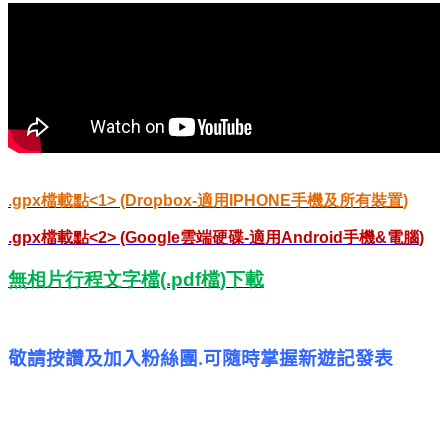
.gpx
檔載點
<1> (Dropbox-
適用
IPHONE
手機及所有裝置
)
.gpx
檔載點
<2> (Google
雲端硬碟
-
適用
Android
手機
&
電腦
)
無相片行程文字檔
(.pdf
檔
)
下載
敬請按讚及加入粉絲團
可隨時掌握新遊記發表
.