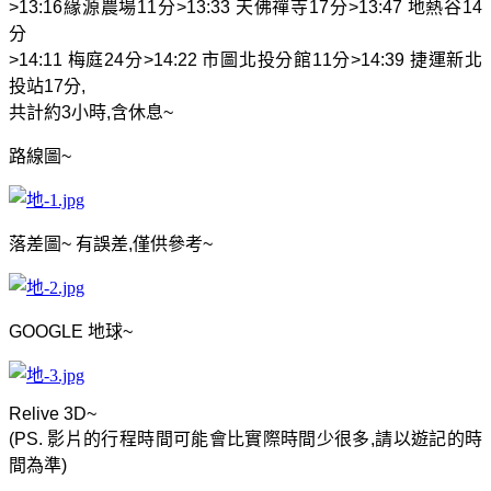
>13:16
緣源農場
11
分
>
13:33
天佛禪寺
17
分
>13:47
地熱谷
14
分
>14:11
梅庭
24
分
>14:22
市圖北投分館
11
分
>14:39
捷運新北
投站
17
分
,
共計約
3
小時
,
含休息
~
路線圖
~
落差圖
~
有誤差
,
僅供參考
~
GOOGLE
地球
~
Relive 3D~
(PS.
影片的行程時間可能會比實際時間少很多
,
請以遊記的時
間為準
)