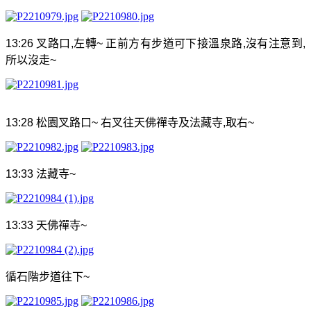
13:26
叉路口
,
左轉
~
正前方有步道可下接溫泉路
,
沒有注意到
,
所以沒走
~
13:28
松園叉路口
~
右叉往天佛禪寺及法
藏寺
,
取右
~
13:33
法藏寺
~
13:33
天佛禪寺
~
循石階步道往下
~