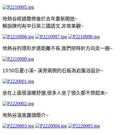
地熱谷經過整修後於去年重新開放
~
解說牌均有中日英三國語文
,
非常美觀
~
地熱谷的環形步道距離不長
,
我們逆時針方向走一圈
~
13:50
忘憂小溪
~
溪旁兩側的石板為岩盤浴設計
~
坐在上面很溫暖舒適
,
很多人坐了很久都不想起來
~
地熱谷溫泉露頭簡介
~