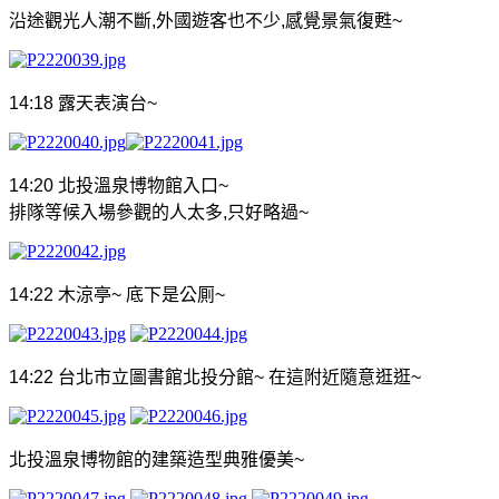
沿途觀光人潮不斷
,
外國遊客也不少
,
感覺景氣復甦
~
14:18
露天表演台
~
14:20
北投溫泉博物館入口
~
排隊等候入場參觀的人太多
,
只好略過
~
14:22
木涼亭
~
底下是公厠
~
14:22
台北市立圖書館北投分館
~
在這附近隨意逛逛
~
北投溫泉博物館的建築造型典雅優美
~