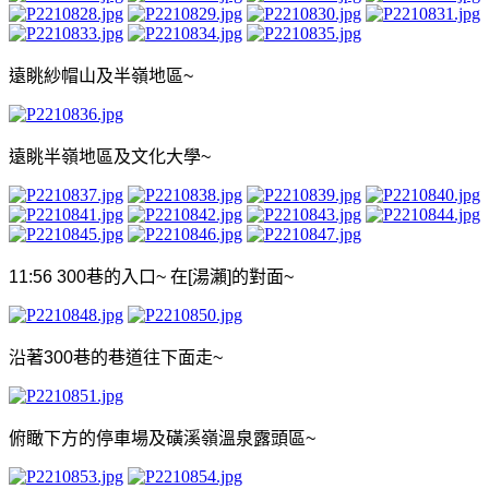
遠眺紗帽山及半嶺地區
~
遠眺半嶺地區及文化大學
~
11:56 300
巷的入口
~
在
[
湯瀨
]
的對面
~
沿著
300
巷的巷道往下面走
~
俯瞰下方的停車場及磺溪嶺溫泉露頭區
~