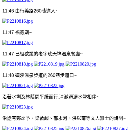
11:46
由行義路
260
巷進入
~
11:47
福德廟
~
11:47
已經歇業的老字號天祥溫泉餐廳
~
11:48
磺溪溫泉步道的
260
巷步道口
~
沿著水圳及林蔭間平緩而行
,
清澈潺潺水聲相伴
~
沿途有鄭愁予、梁啟超、郁永河、洪以南等文人雅士的詩詞
~