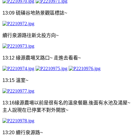
13:09
硫磺谷地熱景觀區標誌
~
續行泉源路往新北投方向
~
13:12
緣源農場叉路口
~
走進去看看
~
13:15
溫室
~
13:16
緣源農場以前是很有名的溫泉餐廳
,
後面有水池及湯屋
~
主人說現在已停業不對外開放
~
13:20
續行泉源路
~