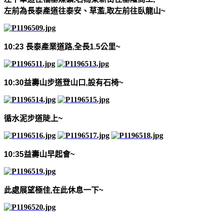
左前為長泰產道往泰安、草濫
,
取左前往臥龍山
~
10:23
長泰產業道路
,
全長
1.5
公里
~
10:30
益壽山步道登山口
,
設有石椅
~
循水泥步道陡上
~
10:35
益壽山早起會
~
此處展望極佳
,
在此休息一下
~