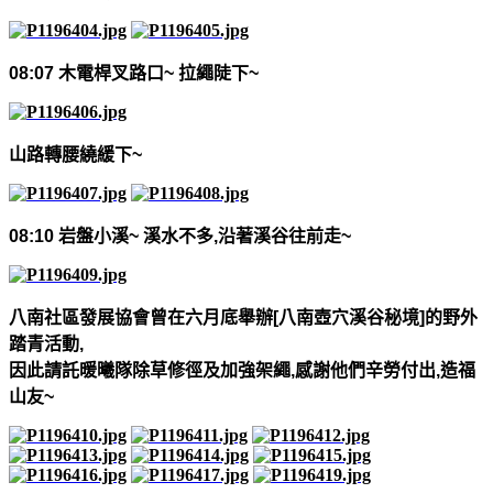
08:07
木電桿叉路口
~
拉繩陡下
~
山路轉腰繞緩下
~
08:10
岩盤小溪
~
溪水不多
,
沿著溪谷往前走
~
八南社區發展協會曾在六月底舉辦
[
八南壺穴溪谷秘境
]
的野外
踏青活動
,
因此請託暖曦隊除草修徑及加強架繩
,
感謝他們
辛勞付出
,
造福
山友
~