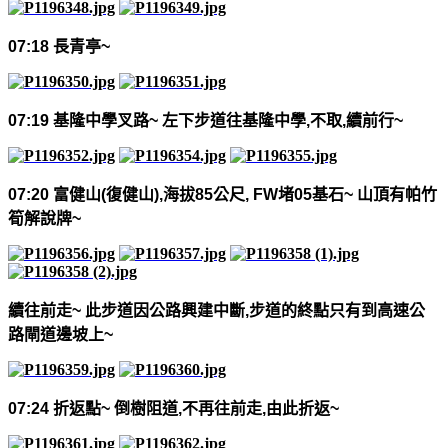
07:18
長青亭
~
07:19
基隆中學叉路
~
左下步道往基隆中學
,
不取
,
續前行
~
07:20
富健山
(
復健山
),
海拔
85
公尺
, FW
堵
05
基石
~
山頂有帕竹
筍解說牌
~
續往前走
~
此步道因公路興建中斷
,
步道的終點只有到高速公
路閘道邊坡上
~
07:24
折返點
~
倒樹阻道
,
不再往前走
,
由此折返
~