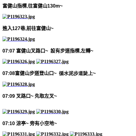
富健山指標
,
往富健山
130m~
進入
127
巷
,
前往富健山
~
07:07
富健山叉路口
~
設有步道指標
,
左轉
~
07:08
富健山步道登山口
~
循水泥步道陡上
~
07:09
叉路口
~
先取左叉
~
07:10
涼亭
~
旁有小空地
~