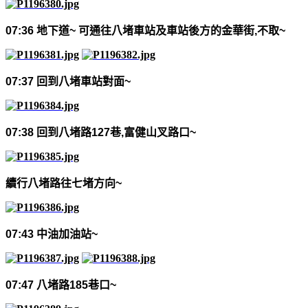
07:36
地下道
~
可通往八堵車站及車站後方的金華街
,
不取
~
07:37
回到八堵車站對面
~
07:38
回到八堵路
127
巷
,
富健山叉路口
~
續行八堵路往七堵方向
~
07:43
中油加油站
~
07:47
八堵路
185
巷口
~