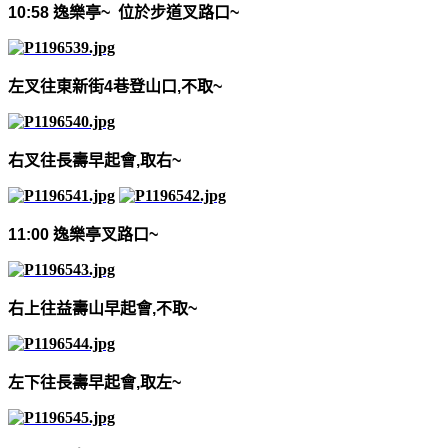
10:58
逸樂亭
~
位於步道叉路口
~
左叉往東新街
4
巷登山口
,
不取
~
右叉往長壽早起會
,
取右
~
11:00
逸樂亭叉路口
~
右上往益壽山早起會
,
不取
~
左下往長壽早起會
,
取左
~