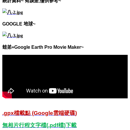
統計資料
~
有誤差
,
僅供參考
~
GOOGLE
地球
~
蛙弟
+Google Earth Pro Movie Maker~
.gpx
檔載點
(Google
雲端硬碟
)
無相片行程文字檔
(.pdf
檔
)
下載