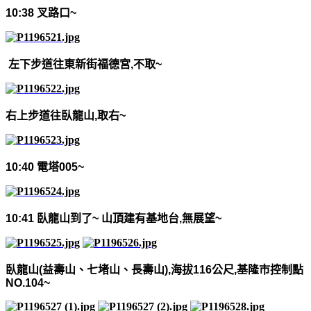
10:38
叉路口
~
左下步道往東新街福德宮
,
不取
~
右上步道往臥龍山
,
取右
~
10:40
電塔
005~
10:41
臥龍山到了
~
山頂建有基地台
,
無展望
~
臥龍山
(
益壽山、七堵山、長壽山
),
海拔
116
公尺
,
基隆市控制點
NO.104~