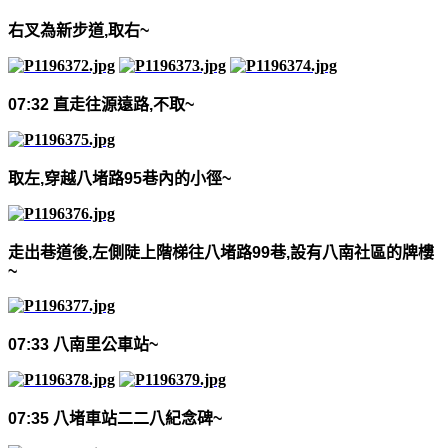
右叉為新步道
,
取右
~
07:32
直走往源遠路
,
不取
~
取左
,
穿越八堵路
95
巷內的小徑
~
走出巷道後
,
左側陡上階梯往八堵路
99
巷
,
設有八南社區的牌樓
~
07:33
八南里公車站
~
07:35
八堵車站二二八紀念碑
~