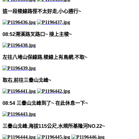
這一段稜線路徑不太好走
,
小心通行
~
08:52
溯溪路叉路口
~
接上主稜
~
左往八堵山保線路
,
稜線上有鳥網
,
不取
~
取右
,
前往三疊山北峰
~
08:54
三疊山北峰到了
~
在此休息一下
~
三疊山北峰
,
海拔
115
公尺
,
水規所基隆河
NO.22~