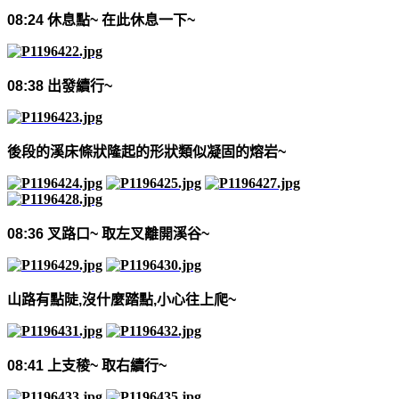
08:24
休息點
~
在此休息一下
~
08:38
出發續行
~
後段的溪床條狀隆起的形狀類似
凝固的
熔岩
~
08:36
叉路口
~
取左叉離開溪谷
~
山路有點陡
,
沒什麼踏點
,
小心往上爬
~
08:41
上支稜
~
取右續行
~