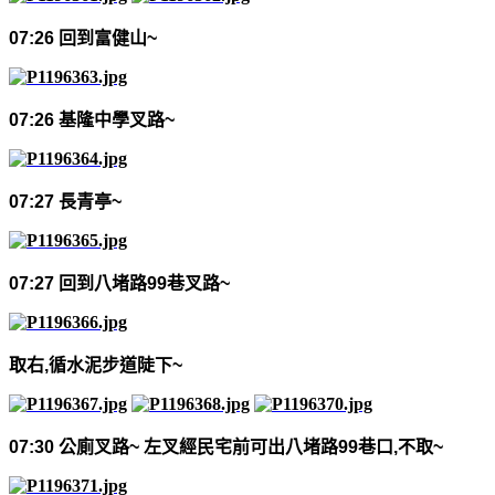
07:26
回到富健山
~
07:26
基隆中學叉路
~
07:27
長青亭
~
07:27
回到八堵路
99
巷叉路
~
取右
,
循水泥步道陡下
~
07:30
公廁叉路
~
左叉經民宅前可出八堵路
99
巷口
,
不取
~