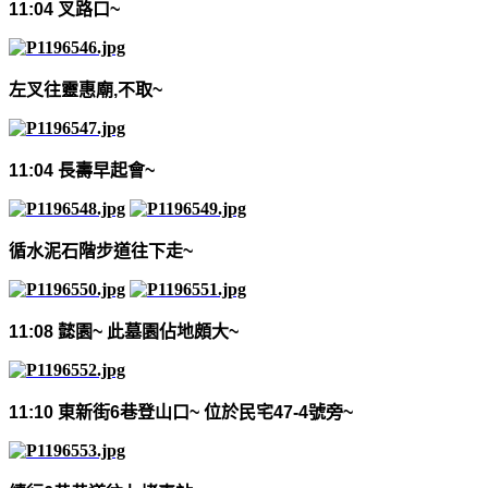
11:04
叉路口
~
左叉往靈惠廟
,
不取
~
11:04
長壽早起會
~
循水泥石階步道往下走
~
11:08
懿園
~
此墓園佔地頗大
~
11:10
東新街
6
巷登山口
~
位於民宅
47-4
號旁
~