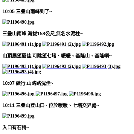
10:05
三疊山南峰到了
~
三疊山南峰
,
海拔
158
公尺
,
無名水泥柱
~
山頂展望極佳
,
可眺望七堵、暖暖、基隆山、基隆嶼
~
10:07
續行
,
山路路況佳
~
10:11
三疊山登山口
~
位於暖暖、七堵交界處
~
入口有石椅
~