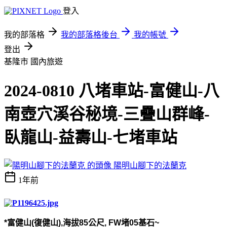
登入
我的部落格
我的部落格後台
我的帳號
登出
基隆市
國內旅遊
2024-0810 八堵車站-富健山-八
南壺穴溪谷秘境-三疊山群峰-
臥龍山-益壽山-七堵車站
陽明山腳下的法蘭克
1年前
*
富健山
(
復健山
),
海拔
85
公尺
, FW
堵
05
基石
~