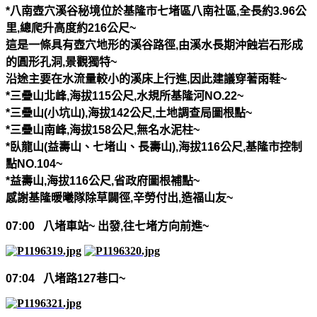
*
八南壺穴溪谷秘境位於基隆市七堵區八南社區
,
全長約
3.96
公
里
,
總爬升高度約
216
公尺
~
這是一條具有壺穴地形的溪谷路徑
,
由溪水長期沖蝕岩石形成
的圓形孔洞
,
景觀獨特
~
沿途主要在水流量較小的溪床上行進
,
因此建議穿著雨鞋
~
*
三疊山北峰
,
海拔
115
公尺
,
水規所基隆河
NO.22~
*
三疊山
(
小坑山
),
海拔
142
公尺
,
土地調查局圖根點
~
*
三疊山南峰
,
海拔
158
公尺
,
無名水泥柱
~
*
臥龍山
(
益壽山、七堵山、長壽山
),
海拔
116
公尺
,
基隆市控制
點
NO.104~
*
益壽山
,
海拔
116
公尺
,
省政府圖根補點
~
感謝基隆暖曦隊除草闢徑
,
辛勞付出
,
造福山友
~
07:00
八堵車站
~
出發
,
往七堵方向前進
~
07:04
八堵路
127
巷口
~