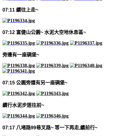
07:11
續往上走
~
07:12
富健山公園
~
水泥大空地休息區
~
旁邊有一座碉堡
~
07:15
公園旁還有另一座碉堡
~
續行水泥步道往前
~
07:17
八堵路
99
巷叉路
~
等一下再走
,
續前行
~