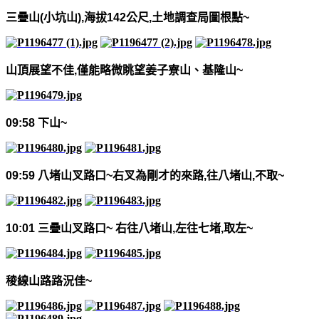
三疊山
(
小坑山
),
海拔
142
公尺
,
土地調查局圖根點
~
山頂展望不佳
,
僅能略微眺望姜子寮山、基隆山
~
09:58
下山
~
09:59
八堵山叉路口
~
右叉為剛才的來路
,
往八堵山
,
不取
~
10:01
三疊山叉路口
~
右往八堵山
,
左往七堵
,
取左
~
稜線山路路況佳
~