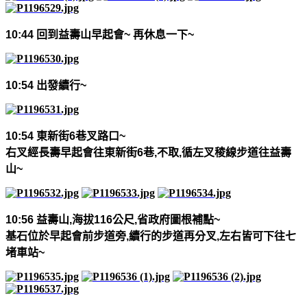
10:44
回到益壽山早起會
~
再休息一下
~
10:54
出發續行
~
10:54
東新街
6
巷叉路口
~
右叉經長壽早起會往東新街
6
巷
,
不取
,
循左叉稜線步道往益壽
山
~
10:56
益壽山
,
海拔
116
公尺
,
省政府圖根補點
~
基石位於早起會前步道旁
,
續行的步道再分叉
,
左右皆可下往七
堵車站
~