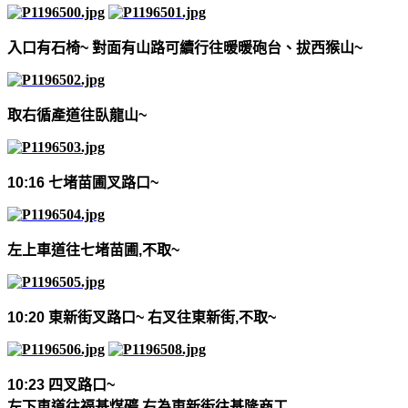
入口有石椅
~
對面有山路可續行往暖暖砲台、拔西猴山
~
取右循產道往臥龍山
~
10:16
七堵苗圃叉路口
~
左上車道往七堵苗圃
,
不取
~
10:20
東新街叉路口
~
右叉往東新街
,
不取
~
10:23
四叉路口
~
左下車道往福基煤礦
,
右為東新街往基隆商工
,