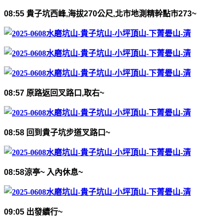
08:55
貴子坑西峰
,
海拔
270
公尺
,
北市地測精幹點市
273~
08:57
原路返回叉路口
,
取右
~
08:58
回到貴子坑步道叉路口
~
08:58
涼亭
~
入內休息
~
09:05
出發續行
~