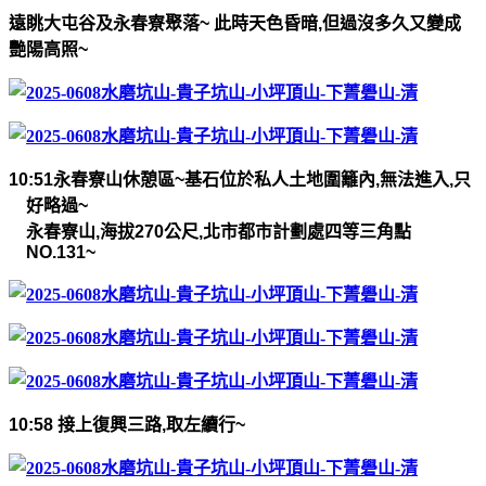
遠眺大屯谷及永春寮聚落
~
此時天色昏暗
,
但過沒多久又變成
艷陽高照
~
10:51
永春寮山休憩區
~
基石位於私人土地圍籬內
,
無法進入
,
只
好略過
~
永春寮山
,
海拔
270
公尺
,
北市都市計劃處四等三角點
NO.131~
10:58
接上復興三路
,
取左續行
~