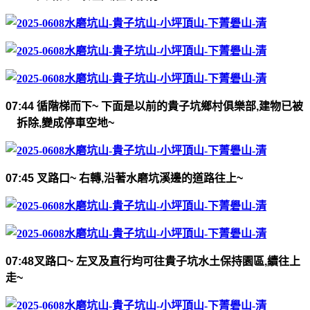
07:44
循階梯而下
~
下面是以前的貴子坑鄉村俱樂部
,
建物已被
拆除
,
變成停車空地
~
07:45
叉路口
~
右轉
,
沿著水磨坑溪邊的道路往上
~
07:48
叉路口
~
左叉及直行均可往貴子坑水土保持園區
,
續往上
走
~