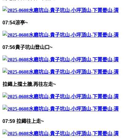
07:54
涼亭
~
07:56
貴子坑山登山口
~
拉繩上擋土牆
,
再往左走
~
07:59
拉繩往上走
~