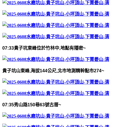
07:33
貴子坑東峰位於竹林中
,
地點有隱密
~
貴子坑山東峰
,
海拔
144
公尺
,
北市地測精幹點市
274~
07:35
秀山路
150
巷
63
號古厝
~