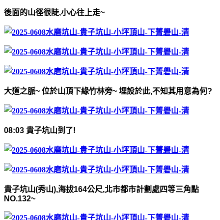
後面的山徑很陡
,
小心往上走
~
大道之脈
~
位於山頂下緣竹林旁
~
埋設於此
,
不知其用意為何
?
08:03
貴子坑山到了
!
貴子坑山
(
秀山
),
海拔
164
公尺
,
北市都市計劃處四等三角點
NO.132~