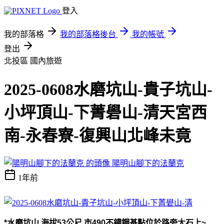
登入
我的部落格
我的部落格後台
我的帳號
登出
北投區
國內旅遊
2025-0608水磨坑山-貴子坑山-
小坪頂山-下菁礐山-清天宮西
南-永春寮-復興山北峰未竟
陽明山腳下的法蘭克
1年前
*
水磨坑山
,
海拔
53
公尺
,
市
490
不鏽鋼基點位於路旁大石上
~