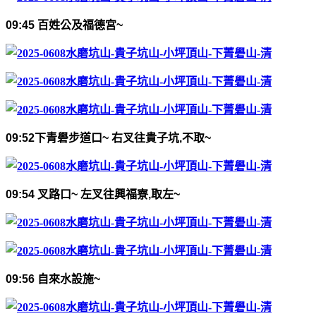
09:45
百姓公及福德宮
~
09:52
下青礐步道口
~
右叉往貴子坑
,
不取
~
09:54
叉路口
~
左叉往興福寮
,
取左
~
09:56
自來水設施
~