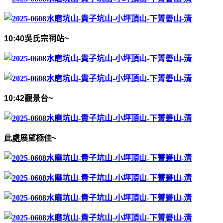
10:40
吳氏宗祠站
~
10:42
觀景台
~
此處展望極佳
~