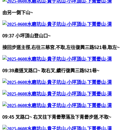
由另一側下山
~
09:37
小坪頂山登山口
~
接回步道主徑
,
右往三慈宮
,
不取
,
左往
復興三路
521
巷
,
取左
~
09:39
產道叉路口
~
取右叉
,
續行復興三路
521
巷
~
09:45
叉路口
~
右叉往下青礐聚落及下青礐步道
,
不取
~