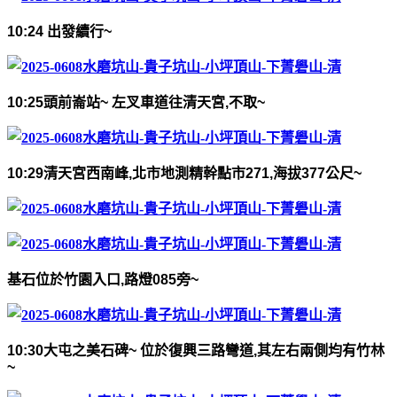
10:24
出發續行
~
10:25
頭前崙站
~
左叉車道往清天宮
,
不取
~
10:29
清天宮西南峰
,
北市地測精幹點市
271,
海拔
377
公尺
~
基石位於竹園入口
,
路燈
085
旁
~
10:30
大屯之美石碑
~
位於復興三路彎道
,
其左右兩側均有竹林
~