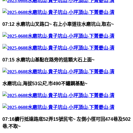
07:12
水磨坑山叉路口
~
右上小車道往水磨坑山
,
取右
~
07:15
水磨坑山基點在路旁的這顆大石上面
~
水磨坑山
,
海拔
53
公尺
,
市
490
不鏽鋼基點
~
07:16
續行抵達路底
52
弄
15
號民宅
~
左側小徑可回
474
巷及
502
巷
,
不取
~