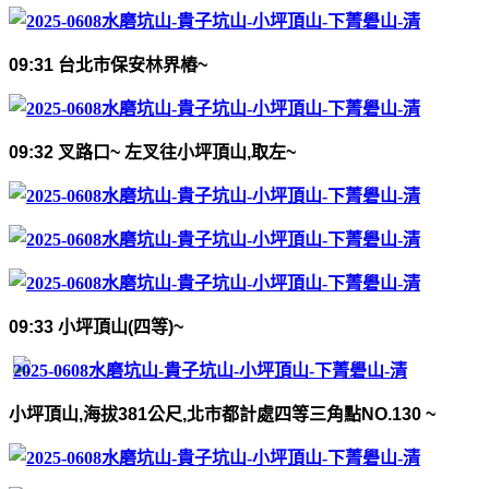
09:31
台北市保安林界樁
~
09:32
叉路口
~
左叉往小坪頂山
,
取左
~
09:33
小坪頂山
(
四等
)~
小坪頂山
,
海拔
381
公尺
,
北市都計處四等三角點
NO.130 ~