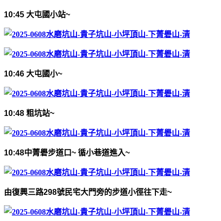
10:45
大屯國小站
~
10:46
大屯國小
~
10:48
粗坑站
~
10:48
中菁礐步道口
~
循小巷道進入
~
由復興三路
298
號民宅大門旁的步道小徑往下走
~