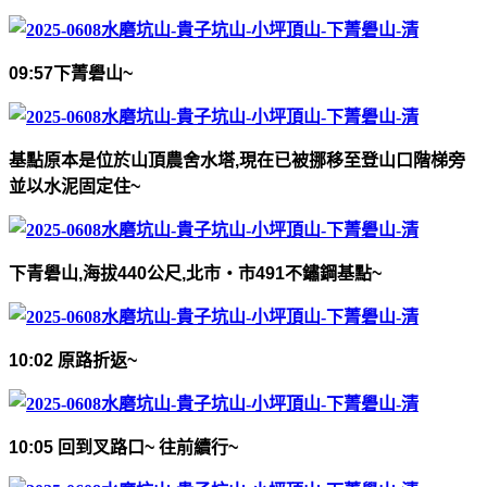
09:57
下菁礐山
~
基點原本是位於山頂農舍水塔
,
現在已被挪移至登山口階梯旁
並以水泥固定住
~
下青礐山
,
海拔
440
公尺
,
北市‧市
491
不鏽鋼基點
~
10:02
原路折返
~
10:05
回到叉路口
~
往前續行
~