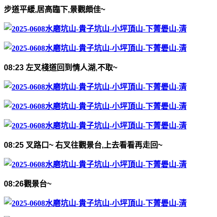
步道平緩
,
居高臨下
,
景觀頗佳
~
08:23
左叉棧道回到情人湖
,
不取
~
08:25
叉路口
~
右叉往觀景台
,
上去看看再走回
~
08:26
觀景台
~