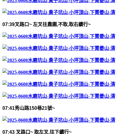
07:39
叉路口
~
左叉往農園
,
不取
,
取右續行
~
07:41
秀山路
150
巷
21
號
~
07:43
叉路口
~
取左叉
,
往下續行
~