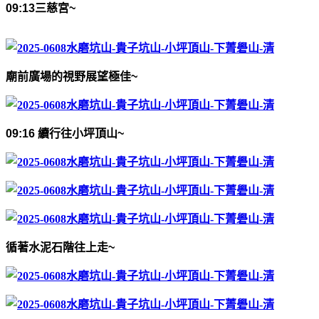
09:13
三慈宮
~
廟前廣場的視野展望極佳
~
09:16
續行往小坪頂山
~
循著水泥石階往上走
~