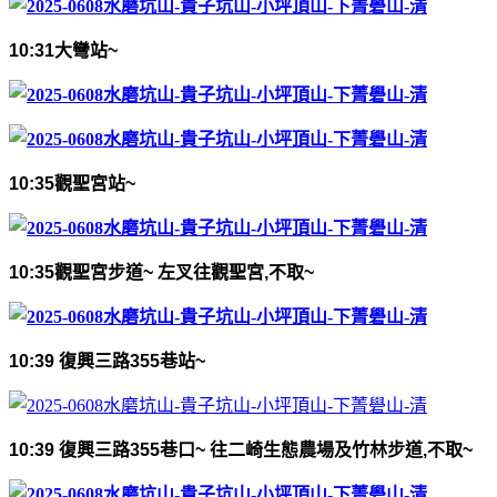
10:31
大彎站
~
10:35
觀聖宮站
~
10:35
觀聖宮步道
~
左叉往觀聖宮
,
不取
~
10:39
復興三路
355
巷站
~
10:39
復興三路
355
巷口
~
往二崎生態農場及竹林步道
,
不取
~