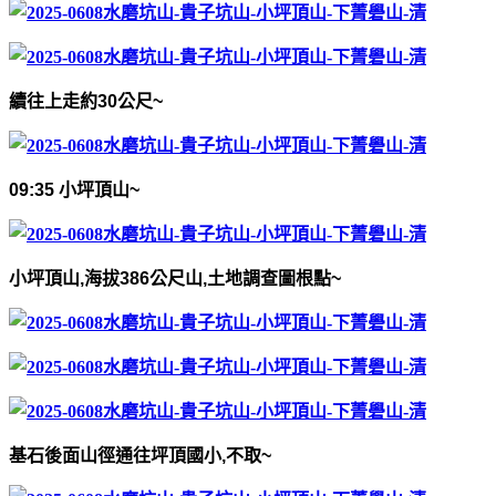
續往上走約
30
公尺
~
09:35
小坪頂山
~
小坪頂山
,
海拔
386
公尺山
,
土地調查圖根點
~
基石後面山徑通往坪頂國小
,
不取
~