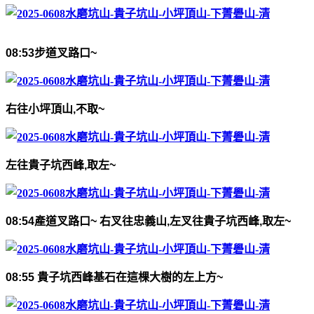
08:53
步道叉路口
~
右往小坪頂山
,
不取
~
左往貴子坑西峰
,
取左
~
08:54
產道叉路口
~
右叉往忠義山
,
左叉往
貴子坑西峰
,
取左
~
08:55
貴子坑西峰基石在這棵大樹的左上方
~