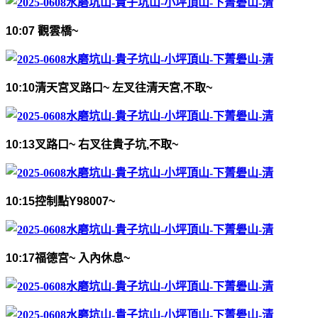
10:07
觀雲橋
~
10:10
清天宮叉路口
~
左叉往清天宮
,
不取
~
10:13
叉路口
~
右叉往貴子坑
,
不取
~
10:15
控制點
Y98007~
10:17
福德宮
~
入內休息
~