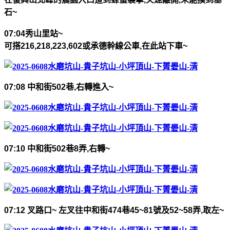
石
~
07:04
秀山里站
~
可搭
216,218,223,602
或承德幹線公車
,
在此站下車
~
07:08
中和街
502
巷
,
右轉進入
~
07:10
中和街
502
巷
8
弄
,
右轉
~
07:12
叉路口
~
左叉往中和街
474
巷
45~81
號及
52~58
弄
,
取左
~