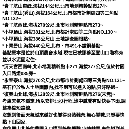
*
貴子坑山東峰
,
海拔
144
公尺
,
北市地測精幹點市
274~
*
貴子坑山
(
秀山
),
海拔
164
公尺
,
北市都市計劃處四等三角點
NO.132~
*
貴子坑西峰
,
海拔
270
公尺
,
北市地測精幹點市
273~
*
小坪頂山
,
海拔
381
公尺
,
北市都計處四等三角點
NO.130 ~
*
小坪頂山
,
海拔
386
公尺山
,
土地調查圖根點
~
*
下青礐山
,
海拔
440
公尺
,
北市‧市
491
不鏽鋼基點
~
基點原本是位於山頂農舍水塔
,
現在已被挪移至登山口階梯旁
並以水泥固定住
~
*
清天宮西南峰
,
北市地測精幹點市
271,
海拔
377
公尺
,
位於竹園
入口路燈
085
旁
~
*
永春寮山
,
海拔
270
公尺
,
北市都市計劃處四等三角點
NO.131~
基石位於私人土地圍籬內
,
找不到可以進入的點
,
只好略過
~
*
復興山北峰
,
海拔
128
公尺
,
北市地測精幹點市
276(
未竟
)~
考慮天氣不穩定
,
所以安排北投行程
,
途中感覺有點快要下雨
,
調
整為縮短路線
,
沒想到後面天氣越來越好也變得炎熱難奈
,
無心戀戰
,
只想要快
點下山回家
,
在復興山北峰的農園入口遭到蜂螫襲擊
,
火速離開
,
未能摸到基