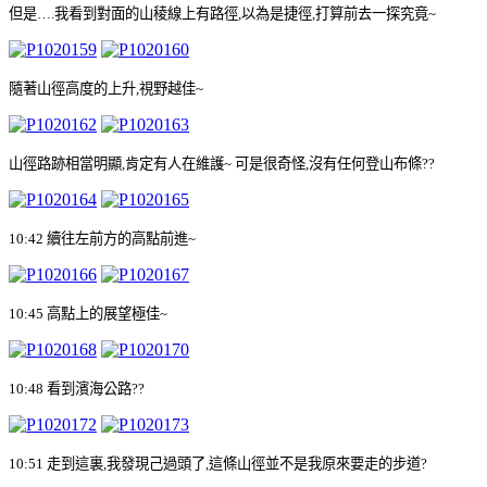
但是
…
.
我看到對面的山稜線上有路徑
,
以為是捷徑
,
打算前去一探究竟
~
隨著山徑高度的上升
,
視野越佳
~
山徑路跡相當明顯
,
肯定有人在維護
~
可是很奇怪
,
沒有任何登山布條
??
10:42
續往左前方的高點前進
~
10:45
高點上的展望極佳
~
10:48
看到濱海公路
??
10:51
走到這裏
,
我發現己過頭了
,
這條山徑並不是我原來要走的步道
?