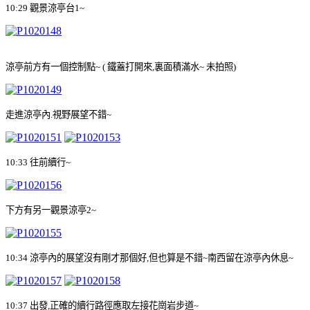
10:29
觀景涼亭台
1~
涼亭前方有一個控制點
~ (
鐵蓋打開來
,
裏面積滿水
~
未拍照
)
走進涼亭內
.
視野展望不錯
~
10:33
往前續行~
下方有另一觀景涼亭
2~
10:34
涼亭內的展望沒有剛才那個好
,
但也算是不錯
~
南西留在涼亭內休息
~
10:37
出發
,
正確的續行路徑應取左接花崗岩步道
~