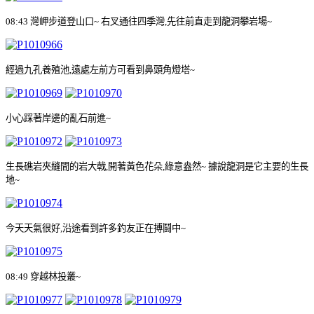
08:43
灣
岬
步道登山口
~
右叉通往四季灣
,
先往前直走到龍洞攀岩場
~
經過九孔養殖池
,
遠處左前方可看到鼻頭角燈塔
~
小心踩著岸邊的亂石前進
~
生長礁岩夾縫間的岩大戟
,
開著黃色花朵
,
綠意盎然
~
據說龍洞是它主要的生長
地
~
今天天氣很好
,
沿途看到許多釣友正在搏鬪中
~
08:49
穿越林投叢
~