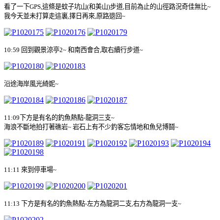
看了一下
GPS,
這條是蚊子坑山
(
和美山
)
步道
,
目前為止的山徑路況奇佳無比
~
我今天並未打算走這裏
,
擇日再來
,
原路退回
~
10:59
回到觀景涼亭
2~
和南西會合
,
取右續行步道
~
沿途海岸風光綺妮
~
11:09
下方是有名的釣魚熱點
-
龍洞三支
~
海浪不斷地拍打著礁岩
~
岩石上有不少釣客忘情地和魚兒博鬪
~
11:11
來到停車場
~
11:13
下方是有名的釣魚熱點
-
左方為龍洞二支
,
右方為龍洞一支
~