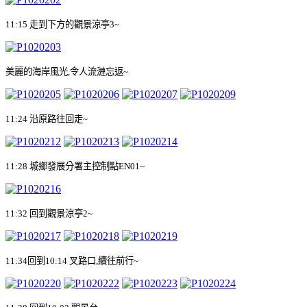
11:15
走到下方的觀景涼亭
3~
美麗的海岸風光
,
令人流漣忘返
~
11:24
沿原路往回走
~
11:28
城鄉發展分署主控制點
EN01~
11:32
回到觀景涼亭
2~
11:34
回到
10:14
叉路口
,
續往前行
~