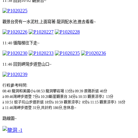
11:38
回到
10:02
觀景台
~
觀景台旁有一水泥柱
,
上面寫著
:
龍洞配水池
,
進去看看
~
11:40
循階梯往下走
~
11:46
回到岬灣步道登山口
~
行程參考時間
:
08:40
龍洞
和美國小
à
08:53
龍洞攀岩場
13
分
à
09:39
原路折返
46
分
à
09:46
灣岬步道登
7
分
à
10:20
斷崖觀景台
34
分
à
10:33
觀景涼亭
2 13
分
à
10:51
蚊子坑山步道折返
18
分
à
10:59
觀景涼亭
2 8
分
à
11:15
觀景涼亭
3 16
分
à
11:46
灣岬步道登
31
分
,
共計約
186
分
,
含休息
~
路線圖
~