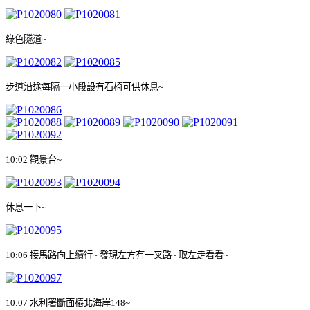
綠色隧道
~
步道沿途每隔一小段設有石椅可供休息
~
10:02
觀景台
~
休息一下
~
10:06
接馬路向上續行
~
發現左方有一叉路
~
取左走看看
~
10:07
水利署斷面樁
北海岸
148~