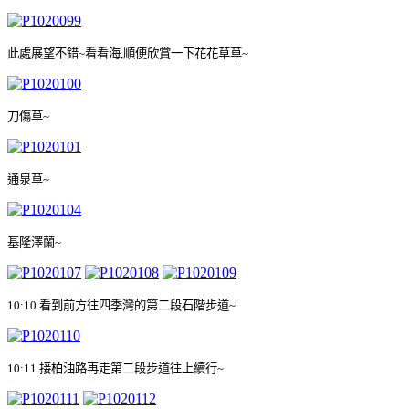
此處展望不錯
~
看看海
,
順便欣賞一下花花草草
~
刀傷草
~
通泉草
~
基隆澤蘭
~
10:10
看到前方往四季灣的第二段石階步道
~
10:11
接柏油路再走第二段步道往上續行
~