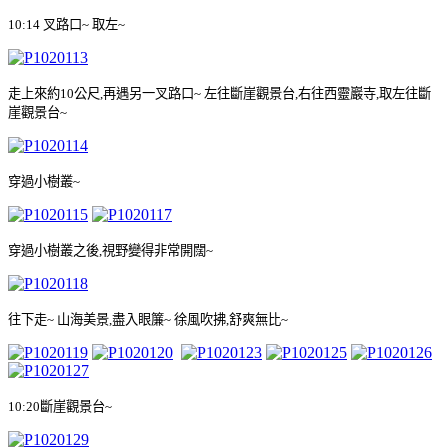
10:14
叉路口
~
取左
~
走上來約
10
公尺
,
再遇另一叉路口
~
左往斷崖觀景台
,
右往西靈巖寺
,
取左往斷
崖觀景台
~
穿過小樹叢
~
穿過小樹叢之後
,
視野變得非常開闊
~
往下走
~
山海美景
,
盡入眼簾
~
徐風吹拂
,
舒爽無比
~
10:20
斷崖觀景台
~