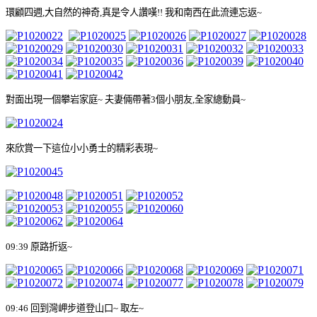
環顧四週
,
大自然的神奇
,
真是令人讚嘆
!!
我和南西在此流連忘返
~
對面出現一個攀岩家庭
~
夫妻倆帶著
3
個小朋友
,
全家總動員
~
來欣賞一下這位小小勇士的精彩表現
~
09:39
原路折返
~
09:46
回到灣岬步道登山口
~
取左
~