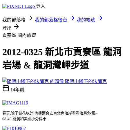
登入
我的部落格
我的部落格後台
我的帳號
登出
貢寮區
國內旅遊
2012-0325 新北市貢寮區 龍洞
岩場 & 龍洞灣岬步道
陽明山腳下的法蘭克
14年前
春天
,
除了賞花以外
,
也很適合去東北角海岸看看海
,
吹吹風
~
08:40
龍洞
和美國小旁停車
~