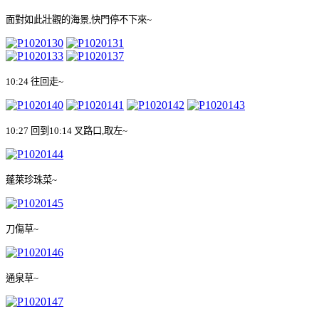
面對如此壯觀的海景
,
快門停不下來
~
10:24
往回走
~
10:27
回到
10:14
叉路口
,
取左
~
蓬萊珍珠菜
~
刀傷草
~
通泉草
~