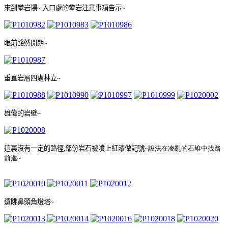
來到攀岩場
~
入口處的攀岩注意事項告示
~
眼前豁然開朗
~
垂直岩層四處林立
~
雄偉的岩壁
~
這裏沒有一定的路徑
,
部份岩石被噴上紅漆做記號
~
設法在凌亂的石堆中找路
前進
~
遠眺鼻頭角燈塔
~