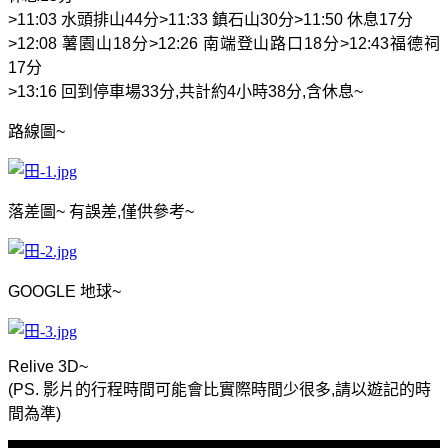
>11:03
水頭排山
44
分
>11:33
鎮石山
30
分
>11:50
休息
17
分
>12:08
薯園山
18
分
>12:26
南端登山路口
18
分
>12:43
福德祠
17
分
>13:16
回到停車場
33
分
,
共計約
4
小時
38
分
,
含休息
~
路線圖
~
落差圖
~
有誤差
,
僅供參考
~
GOOGLE
地球
~
Relive 3D~
(PS.
影片的行程時間可能會比實際時間少很多
,
請以遊記的時
間為準
)