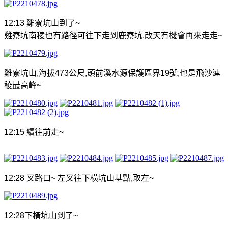
12:13
雞寮坑山到了
~
雞寮坑南稜也有路徑可往下走到鹿寮坑
,
改天有機會再來走走
~
雞寮坑山
,
海拔
473
公尺
,
頭前溪水源保護區界
19
號
,
也是飛沙連
稜最高峰
~
12:15
續往前走
~
12:28
叉路口
~
左叉往下橫坑山基點
,
取左
~
12:28
下橫坑山到了
~