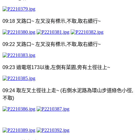
09:18
叉路口
~
左叉沒有標示
,
不取
,
取右續行
~
09:22
叉路口
~
左叉沒有標示
,
不取
,
取右續行
~
09:23
過電塔
173
以後
,
左側有菜園
,
旁有土徑往上
~
09:24
取左叉土徑往上走
~ (
右側水泥路為環山步道綠色小徑
,
不取
)