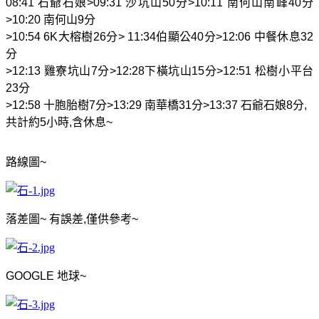
08:41
石爺石娘
>09:31
沙坑山
50
分
>10:11
南何山南峰
40
分
>10:20
南何山
9
分
>10:54 6K
大榕樹
26
分
> 11:34
伯顯公
40
分
>12:06
中餐休息
32
分
>12:13
雞寮坑山
7
分
>12:28
下橫坑山
15
分
>12:51
松樹小平台
23
分
>12:58
十胞胎樹
7
分
>13:29
南華橋
31
分
>13:37
石爺石娘
8
分
,
共計約
5
小時
,
含休息
~
路線圖
~
落差圖
~
有誤差
,
僅供參考
~
GOOGLE
地球
~