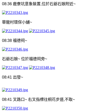
08:36
鹿寮坑
意象裝置
,
位於石爺石娘附近
~
華龍村環保小舖
~
08:38
福德祠
~
石爺石娘
~
位於福德祠旁
~
08:41
出發
~
08:41
叉路口
~
右叉指標往桐花步道
,
不取
~