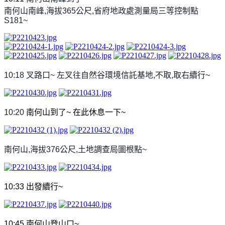
南何山南峰
,
海拔
365
公尺
,
省府地政處測量局三等控制點
S181~
10:18
叉路口
~
左叉往自然谷環境信託基地
,
不取
,
取右續行
~
10:20
南何山到了
~
在此休息一下
~
南何山
,
海拔
376
公尺
,
土地調查局圖根點
~
10:33
出發續行
~
10:45
南何山登山口
~