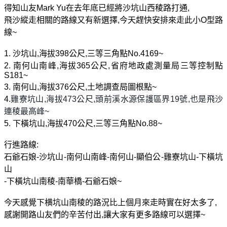
得知山友
Mark Yu
在去年底已經將沙坑山西稜路打通
,
飛沙縱走相關的路線又有新選擇
,
今天趕快安排來走此小
O
型路
線
~
1.
沙坑山
,
海拔
398
公尺
,
三等三角點
No.4169~
2.
南何山南峰
,
海拔
365
公尺
,
省府地政處測量局三等控制點
S181~
3.
南何山
,
海拔
376
公尺
,
土地調查局圖根點
~
4.
雞寮坑山
,
海拔
473
公尺
,
頭前溪水源保護區界
19
號
,
也是飛沙
連稜最高峰
~
5.
下橫坑山
,
海拔
470
公尺
,
三等三角點
No.88~
行進路線
:
石爺石娘
-
沙坑山
-
南何山南峰
-
南何山
-
顯伯公
-
雞寮坑山
-
下橫坑
山
-
下橫坑山南稜
-
南華橋
-
石爺石娘
~
今天感覺下横坑山南稜的路況比上個月來走時實在好太多了
,
感謝開路山友們的辛苦付出
,
讓大家有更多路線可以選擇
~