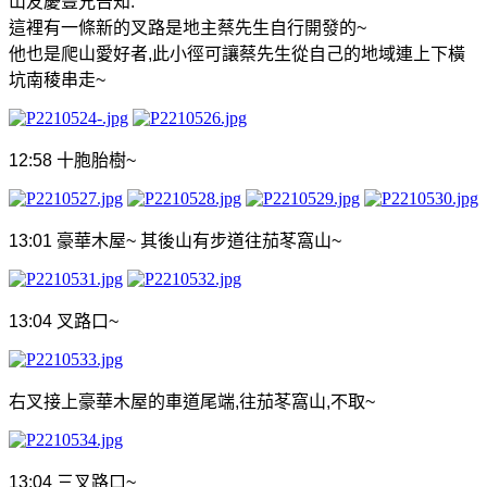
山友慶豐兄告知
:
這裡有一條新的叉路是地主蔡先生自行開發的
~
他也是爬山愛好者
,
此小徑可讓蔡先生從自己的地域連上下橫
坑南稜串走
~
12:58
十胞胎樹
~
13:01
豪華木屋
~
其後山有步道往茄苳窩山
~
13:04
叉路口
~
右叉接上豪華木屋的車道尾端
,
往茄苳窩山
,
不取
~
13:04
三叉路口
~