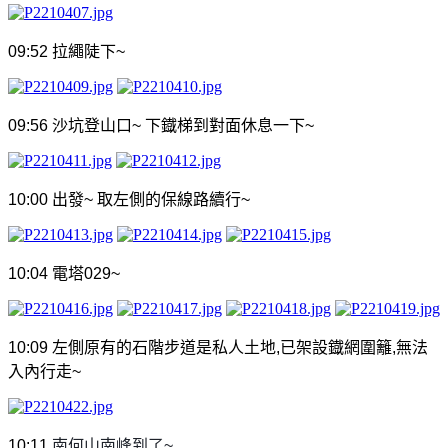
09:52
拉繩陡下
~
09:56
沙坑登山口
~
下鐡梯到對面休息一下
~
10:00
出發
~
取左側的保線路續行
~
10:04
電塔
029~
10:09
左側原有的石階步道是私人土地
,
已架設鐡網圍籬
,
無法
入內行走
~
10:11
南何山南峰到了
~