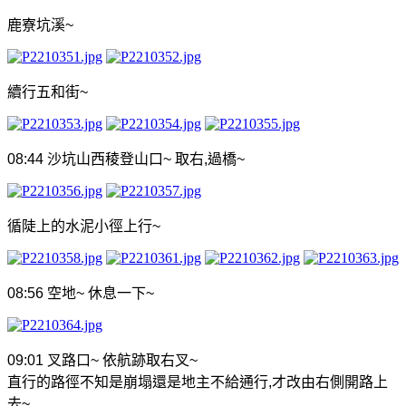
鹿寮坑溪
~
續行五和街
~
08:44
沙坑山西稜登山口
~
取右
,
過橋
~
循陡上的水泥小徑上行
~
08:56
空地
~
休息一下
~
09:01
叉路口
~
依航跡取右叉
~
直行的路徑不知是崩塌還是地主不給通行
,
才改由右側開路上
去
~