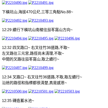
下橫坑山
,
海拔
470
公尺
,
三等三角點
No.88~
12:29
續行下橫坑山南稜往茄苳窩山方向
~
12:32
四叉路口
~
右叉往竹
36
道路
,
不取
~
左叉路往三元宮
,
路徑尚未清理
,
不取
~
中間的叉路往茄苳窩山
,
取之續行
~
12:34
叉路口
~
右叉往竹
36
道路
,
不取
,
取左續行
~
沿途的路徑和指標都很清楚
,
真是感恩
~
12:35
磚造蓄水池
~