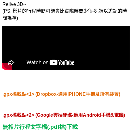
Relive 3D~
(PS.
影片的行程時間可能會比實際時間少很多
,
請以遊記的時
間為準
)
.gpx
檔載點
<1> (Dropbox-
適用
IPHONE
手機及所有裝置
)
.gpx
檔載點
<2> (Google
雲端硬碟
-
適用
Android
手機
&
電腦
)
無相片行程文字檔
(.pdf
檔
)
下載