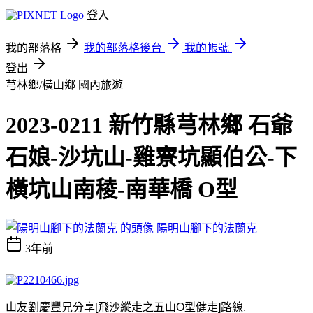
登入
我的部落格
我的部落格後台
我的帳號
登出
芎林鄉/橫山鄉
國內旅遊
2023-0211 新竹縣芎林鄉 石爺
石娘-沙坑山-雞寮坑顯伯公-下
橫坑山南稜-南華橋 O型
陽明山腳下的法蘭克
3年前
山友劉慶豐兄分享
[
飛沙縱走之五山
O
型健走
]
路線
,