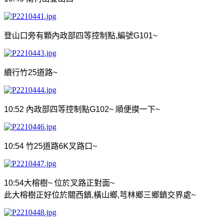
登山口旁有顆內政部四等控制點
,
編號
G101~
續行竹
25
道路
~
10:52
內政部四等控制點
G102~
順便摸一下
~
10:54
竹
25
道路
6K
叉路口
~
10:54
大榕樹
~
位於叉路正對面
~
此大榕樹正好位於關西鎮
,
橫山鄉
,
芎林鄉三鄉鎮交界處
~