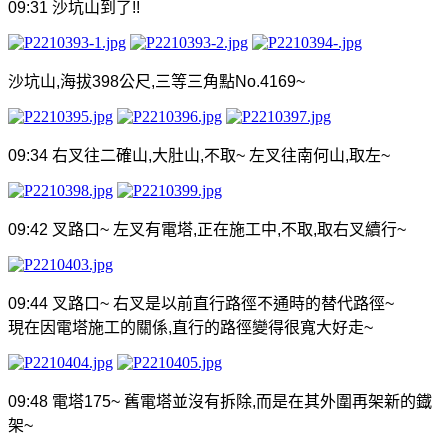
09:31
沙坑山到了
!!
沙坑山
,
海拔
398
公尺
,
三等三角點
No.4169~
09:34
右叉往二確山
,
大肚山
,
不取
~
左叉往南何山
,
取左
~
09:42
叉路口
~
左叉有電塔
,
正在施工中
,
不取
,
取右叉續行
~
09:44
叉路口
~
右叉是以前直行路徑不通時的替代路徑
~
現在因電塔施工的關係
,
直行的路徑變得很寬大好走
~
09:48
電塔
175~
舊電塔並沒有拆除
,
而是在其外圍再架新的鐡
架
~