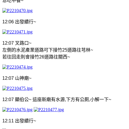
息吃中餐
~
12:06
出發續行
~
12:07
叉路口
~
左側的水泥產業道路可下接竹
25
道路往芎林
~
若往回走則會接竹
26
道路往關西
~
12:07
山神廟
~
12:07
顯伯公
~
這座新廟有水源
,
下方有公厠
,
小解一下
~
12:11
出發續行
~