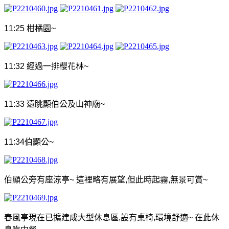
11:25
柑橘園
~
11:32
經過一排櫻花林
~
11:33
遠眺顯伯公及山神廟
~
11:34
伯顯公
~
伯顯公旁有座涼亭
~
這裡略有展望
,
但此時起霧
,
無景可賞
~
春風亭現在已擴建成大型休息區
,
設有桌椅
,
環境舒適
~
在此休