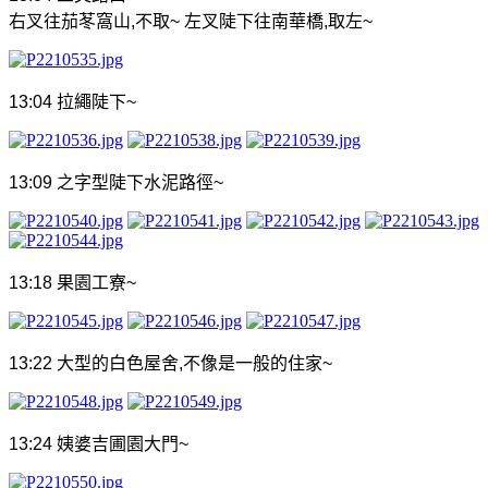
右叉往茄苳窩山
,
不取
~
左叉陡下往南華橋
,
取左
~
13:04
拉繩陡下
~
13:09
之字型陡下水泥路徑
~
13:18
果園工寮
~
13:22
大型的白色屋舍
,
不像是一般的住家
~
13:24
姨婆吉圃園大門
~