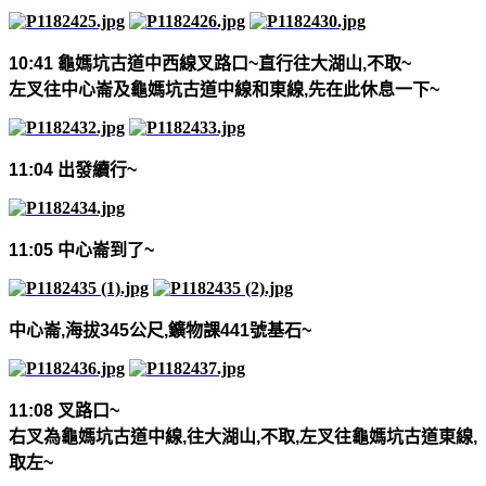
10:41
龜媽坑古道中西線叉路口
~
直行往大湖山
,
不取
~
左叉往中心崙及龜媽坑古道中線和東線
,
先在此休息一下
~
11:04
出發續行
~
11:05
中心崙到了
~
中心崙
,
海拔
345
公尺
,
鑛物課
441
號基石
~
11:08
叉路口
~
右叉為龜媽坑古道中線
,
往大湖山
,
不取
,
左叉往龜媽坑古道東線
,
取左
~