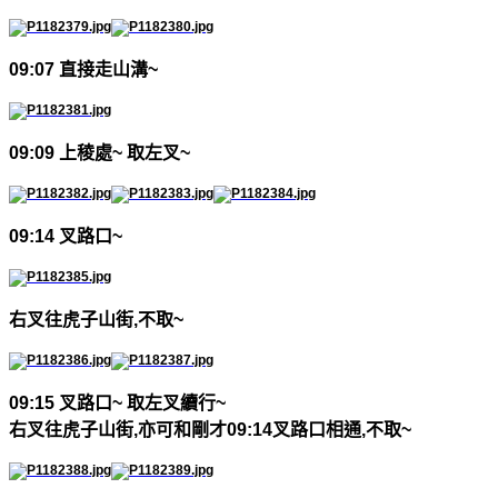
09:07
直接走山溝
~
09:09
上稜處
~
取左叉
~
09:14
叉路口
~
右叉往虎子山街
,
不取
~
09:15
叉路口
~
取左叉續行
~
右叉往虎子山街
,
亦可和剛才
09:14
叉路口相通
,
不取
~