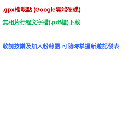
.gpx
檔載點
(Google
雲端硬碟
)
無相片行程文字檔
(.pdf
檔
)
下載
敬請按讚及加入粉絲團
可隨時掌握新遊記發表
.