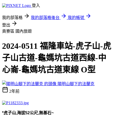
登入
我的部落格
我的部落格後台
我的帳號
登出
貢寮區
國內旅遊
2024-0511 福隆車站-虎子山-虎
子山古道-龜媽坑古道西線-中
心崙-龜媽坑古道東線 O型
陽明山腳下的法蘭克
2年前
*
虎子山
,
海拔
52
公尺
,
無基石
~