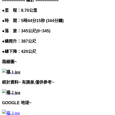
==========
總
計
==========
●里 程：
8.70
公里
●時 間：
5
時
44
分
15
秒
(344
分鐘
)
●落 差：
345
公尺
(0~345)
●總爬升：
387
公尺
●總下降：
420
公尺
路線圖
~
統計資料
~
有誤差
,
僅供參考
~
GOOGLE
地球
~