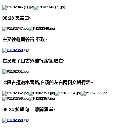
08:28
叉路口
~
左叉往龜壽谷街
,
不取
~
右叉虎子山古道續行路徑
,
取右
~
此段古道為水管路
,
在溪的
左右兩側交錯行走
~
08:34
拉繩向上
,
離開溪岸
~