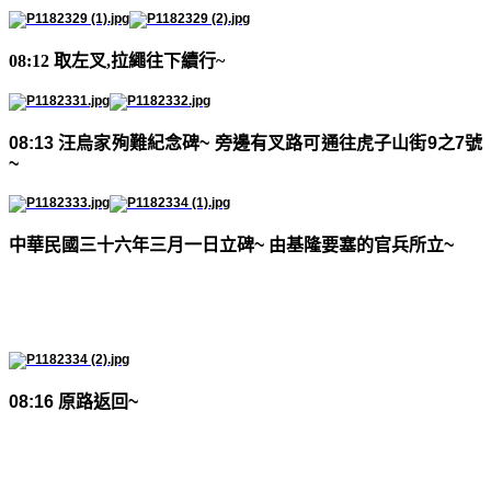
08:12 取左叉,拉繩往下續行~
08:13
汪烏家殉難紀念碑
~
旁邊有叉路可通往虎子山街
9
之
7
號
~
中華民國三十六年三月一日立碑
~
由基隆要塞的官兵所立
~
08:16
原路返回
~