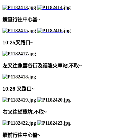
續直行往中心崙
~
10:25
叉路口
~
左叉往龜壽谷街及福隆火車站
,
不取
~
10:26
叉路口
~
右叉往望遠坑
,
不取
~
續前行往中心崙
~