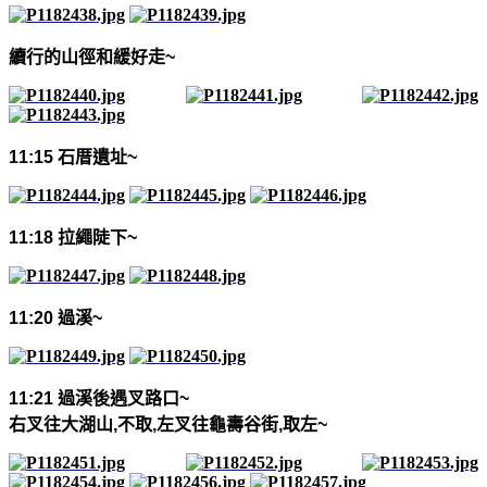
續行的山徑和緩好走
~
11:15
石厝遺址
~
11:18
拉繩陡下
~
11:20
過溪
~
11:21
過溪後遇叉路口
~
右叉往大湖山
,
不取
,
左叉往龜壽谷街
,
取左
~