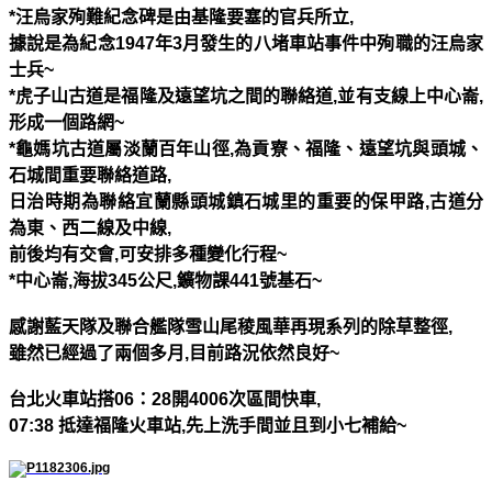
*
汪烏家殉難紀念碑是由基隆要塞的官兵所立
,
據說是為紀念
1947
年
3
月發生的八堵車站事件中殉職的汪烏家
士兵
~
*
虎子山古道是福隆及遠望坑之間的聯絡道
,
並有支線上中心崙
,
形成一個路網
~
*
龜媽坑古道屬淡蘭百年山徑
,
為貢寮、福隆、遠望坑與頭城、
石城間重要聯絡道路
,
日治時期為聯絡宜蘭縣頭城鎮石城里的重要的保甲路
,
古道分
為東、西二線及中線
,
前後均有交會
,
可安排多種變化行程
~
*
中心崙
,
海拔
345
公尺
,
鑛物課
441
號基石
~
感謝藍天隊及聯合艦隊雪山尾稜風華再現系列的除草整徑
,
雖然已經過了兩個多月
,
目前路況依然良好
~
台北火車站搭
06
：
28
開
4006
次區間快車
,
07:38
抵達福隆火車站
,
先上洗手間並且到小七補給
~