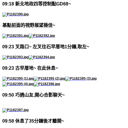
09:18
新北地政四等控制點
GD68~
基點前面的視野展望極佳
~
09:23
叉路口
~
左叉往石早厝地
1
分鐘
,
取左
~
09:23
古早厝地
~
在此休息
~
09:50
巧遇山友
,
開心合影聊天
~
09:58
休息了
35
分鐘後才離開
~