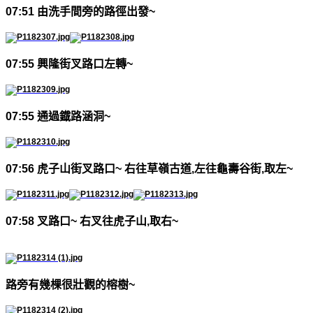
07:51
由洗手間旁的路徑出發
~
07:55
興隆街叉路口左轉
~
07:55
通過鐡路涵洞
~
07:56
虎子山街叉路口
~
右往草嶺古道
,
左往龜壽谷街
,
取左
~
07:58
叉路口
~
右叉往虎子山
,
取右
~
路旁有幾棵很壯觀的榕樹
~