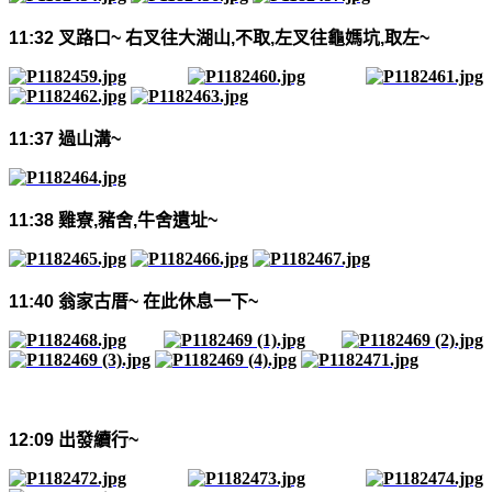
11:32
叉路口
~
右叉往大湖山
,
不取
,
左叉往龜媽坑
,
取左
~
11:37
過山溝
~
11:38
雞寮
,
豬舍
,
牛舍遺址
~
11:40
翁家古厝
~
在此休息一下
~
12:09
出發續行
~