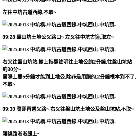
左往中坑古道西線
,
不取
~
09:28
盤山坑土地公叉路口
~
左叉往中坑古道
,
取左
~
右叉往盤山坑站
,
樹上指標註明往土地公約
2
分鐘
,
往盤山坑站
約
30
分
~
實際上要
5
分鐘才能到土地公
,
除非是用跑的
,2
分鐘根本到不了
,
不取
~
09:30
隨即再遇叉路
~
右叉往盤山坑土地公及盤山坑站
,
不取
~
腰繞路漸漸緩上
~