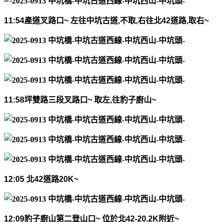
11:54
產道叉路口
~
左往中坑古道
,
不取
,
右往北
42
道路
,
取右
~
11:58
坪雙路三段叉路口
~
取左
,
往豹子廚山
~
12:05
北
42
道路
20K~
12:09
豹子廚山第二登山口
~
位於北
42-20.2K
附近
~