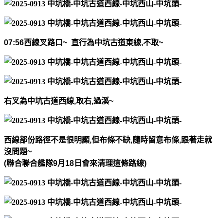
07:56
西線叉路口
~
直行為中坑古道東線
,
不取
~
右叉為中坑古道西線
,
取右
,
過溪
~
西線部份路徑不是很明顯
,
但布條不缺
,
隨時留意布條
,
跟著走就
沒問題
~
(
聯合
聯合艦隊
9
月
18
日會來清理這條路線
)