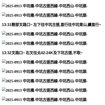
13:31
鞍部叉路口
~
左下往中坑古道
,
直行往中坑東山
,
續直行
~
13:32
叉路口
~
右叉往北
42-24K
及下坑古道
,
不取
~