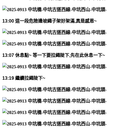
13:00
這一段危險邊坡
繩子架好架滿
,
真是感恩
~
13:07
休息點
~
等一下要拉繩陡下
,
先在此休息一下
~
13:19
繼續拉繩陡下
~