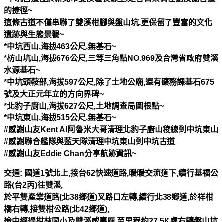
的捷徑
~
這條古道不僅串聯了雙溪柑腳與盤山坑
,
更保留了豐富的文化
遺跡與生態景觀
~
*
中坑西山
,
海拔
463
公尺
,
無基石
~
*
枋山坑山
,
海拔
676
公尺
,
三等三角點
NO.969
及台灣省政府雙溪
水源基石
~
*
中坑頭鞍部
,
海拔
597
公尺
,
除了土地公廟
,
還有礦務課基石
675
號及大正元年立的方向界碑
~
*
北豹子廚山
,
海拔
627
公尺
,
土地調查局圖根點
~
*
中坑東山
,
海拔
515
公尺
,
無基石
~
#
感謝山友
Kent Al
阿魯米大哥清理北豹子廚山稜線到中坑東山
#
感謝聯合艦隊與藍天隊清理中坑東山到中坑古道
#
感謝山友
Eddie Chan
分享航跡資訊
~
交通
:
國道
1
號北上
,
接台
62
快速道路
,
暖暖交流道下
,
續行基福公
路
(
台
2
丙
)
往雙溪
,
於平雙產業道路
(
北
38
鄉道
)
叉路口左轉
,
續行北
38
鄉道
,
於祥柑
橋右轉
,
接雙柑公路
(
北
42
鄉道
),
途中經過柑林國小及雙溪威惠廟
,
至里程約
27.5K
處右轉盤山坑