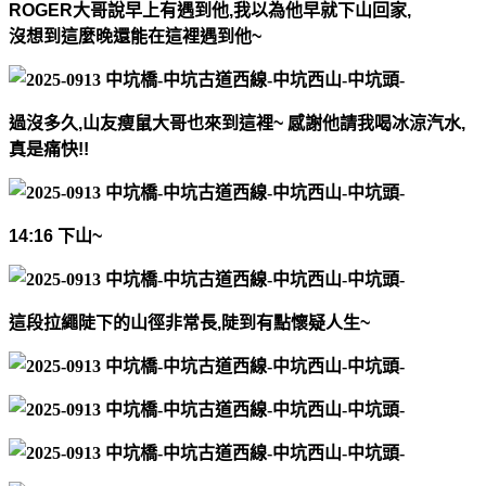
ROGER
大哥說早上有遇到他
,
我以為他早就下山回家
,
沒想到這麼晚還能在這裡遇到他
~
過沒多久
,
山友瘦
鼠大哥也來到這裡
~
感謝他請我喝冰涼汽水
,
真是痛快
!!
14:16
下山
~
這段拉繩陡下的山徑非常長
,
陡到有點懷疑
人生
~