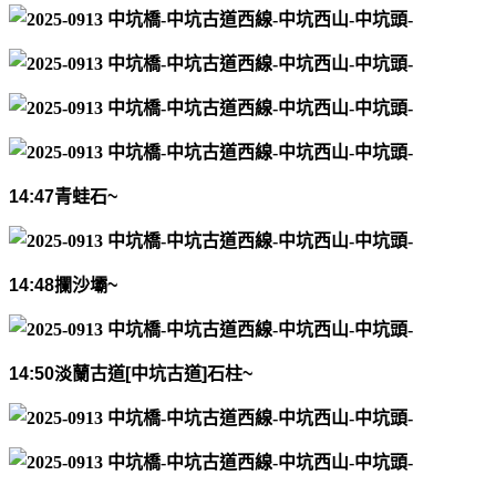
14:47
青蛙石
~
14:48
攔沙壩
~
14:50
淡蘭古道
[
中坑古道
]
石柱
~