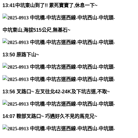
13:41
中坑東山到了
!
!
累死寶寶了
,
休息一下
~
中坑東山
,
海拔
515
公尺
,
無基石
~
13:50
原路下山
~
13:56
叉路口
~
左叉往北
42-24K
及下坑古道
,
不取
~
14:07
鞍部叉路口
~
巧遇好久不見的馬克兄
~