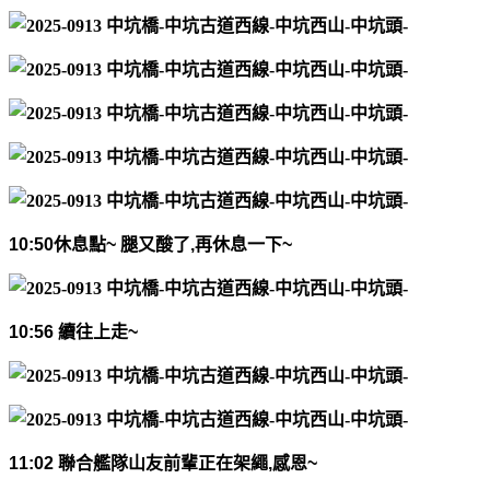
10:50
休息點
~
腿又酸了
,
再休息一下
~
10:56
續往上走
~
11:02
聯合艦隊山友前輩正在架繩
,
感恩
~