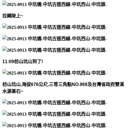
拉繩陡上
~
11:09
枋山坑山到了
!
枋山坑山
,
海拔
676
公尺
,
三等三角點
NO.969
及台灣省政府雙溪
水源基石
~