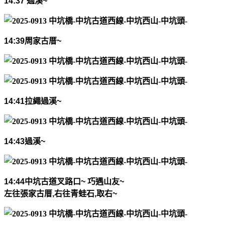
14:37
過溪
~
14:39
周家古厝
~
14:41
拉繩過溪
~
14:43
過溪
~
14:44
中坑古道叉路口
~
巧遇山友
~
左往張家古厝
,
右往青蛙石
,
取右
~