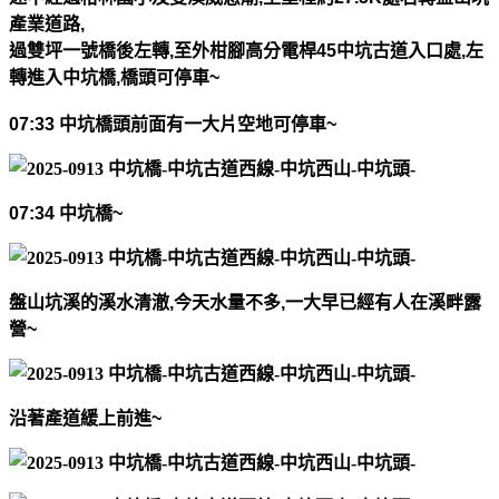
產業道路
,
過雙坪一號橋後左轉
,
至外柑腳高分電桿
45
中坑古道入口處
,
左
轉進入中坑橋
,
橋頭可停車
~
07:33
中坑橋頭前面有一大片空地可停車
~
07:34
中坑橋
~
盤山坑溪的溪水清澈
,
今天水量不多
,
一大早已經有人在溪畔露
營
~
沿著產道緩上前進
~