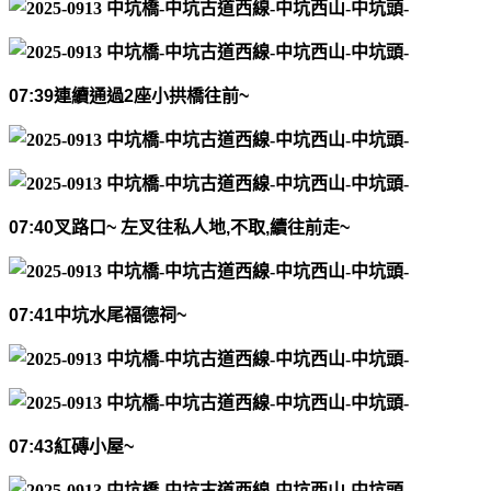
07:39
連續通過
2
座小拱橋往前
~
07:40
叉路口
~
左叉往私人地
,
不取
,
續往前走
~
07:41
中坑水尾福德祠
~
07:43
紅磚小屋
~