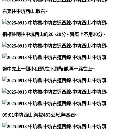
右叉往中坑西山
,
取右
~
指標註明往中坑西山約
20~30
分
~
實際上不用
20
分
~
途中先上一個小山頭
,
往下到鞍部
,
再一路往上
~
09:01
中坑西山
,
海拔
463
公尺
,
無基石
~