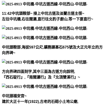
11:42
中坑頭鞍部
~
接上中坑古道及淡蘭古道主徑
~
左往中坑橋
,
右往闊瀨
,
直行往北豹子廚山
,
等一下要直行
~
中坑頭鞍部
,
海拔
597
公尺
,
礦務課基石
675
號及大正元年立的方
向界碑
~
方向界碑四面刻字
,
其中三面為古道方向說明
,
『西石碇行』
,
『南闊瀨行』及『北頂雙溪行』
~
中坑頭福安宮
~
建於大正十一年
(1922)
,
古老的石砌小土地公廟
,