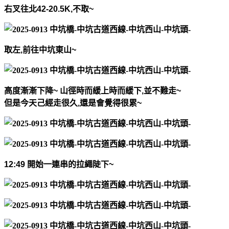
右叉往北
42-20.5K
,
不取
~
取左
,
前往中坑東山
~
高度漸漸下降
~
山徑時而緩上時而緩下
,
並不難走
~
但是今天己經走很久
,
還是會覺得很累
~
12:49
開始一連串的拉繩陡下
~