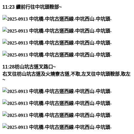
11:23
續前行往中坑頭鞍部
~
11:28
枋山坑古道叉路口
~
右叉往枋山坑古道及火燒寮古道
,
不取
,
左叉往中坑頭鞍部
,
取左
~