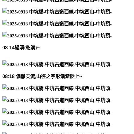
08:14
過溪
(
乾溝
)~
08:18
偏離支流
,
山徑之字形漸漸陡上
~