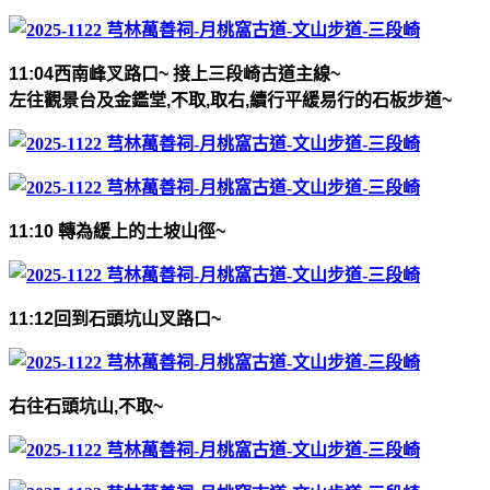
11:04
西南峰叉路口
~
接上三段崎古道主線
~
左往觀景台及金鑑堂
,
不取
,
取右
,
續行平緩易行的石板步道
~
11:10
轉為緩上的土坡山徑
~
11:12
回到石頭坑山叉路口
~
右往石頭坑山
,
不取
~