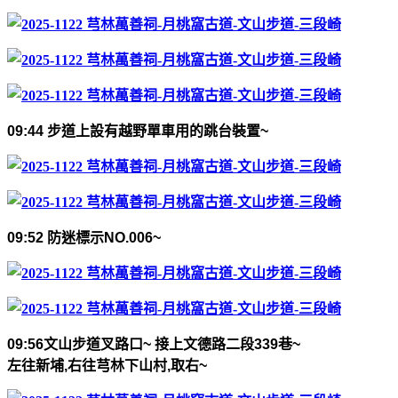
09:44
步道上設有越野單車用的跳台裝置
~
09:52
防迷標示
NO.006~
09:56
文山步道叉路口
~
接上文德路二段
339
巷
~
左往新埔
,
右往芎林下山村
,
取右
~