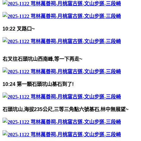
10:22
叉路口
~
右叉往石頭坑山西南峰
,
等一下再走
~
10:24
第一顆石頭坑山基石到了
!
石頭坑山
,
海拔
235
公尺
,
三等三角點六號
基石
,
林中無展望
~