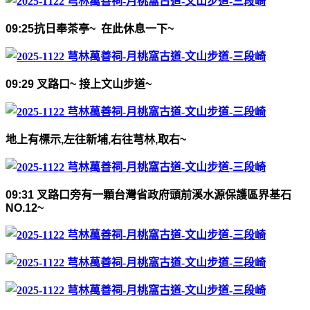
09:25
抗日奉茶亭
~
在此休息一下
~
09:29
叉路口
~
接上文山步道
~
地上有標示
,
左往新埔
,
右往芎林
,
取右
~
09:31
叉路口旁有一顆台灣省政府頭前溪水源保護區界基石
NO.12~