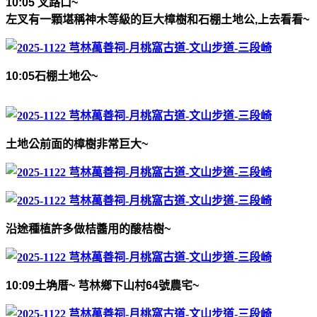
10:05
叉路口
~
左叉有一顆堪稱神木等級的巨大樟樹和石棚土地公
,
上去看看
~
10:05
石棚土地公
~
土地公前面的樟樹非常巨大
~
沿途種植許多做桔醬用的酸桔樹
~
10:09
土埆厝
~
芎林鄉下山村
64
號農宅
~