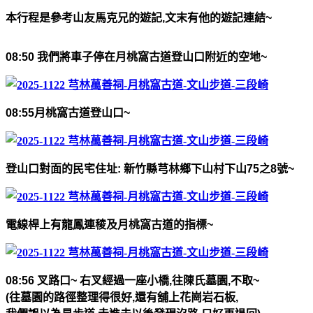
本行程是參考山友馬克兄的遊記
,
文末有他的遊記連結
~
08:50
我們將車子停在月桃窩古道登山口附近的空地
~
08:55
月桃窩古道登山口
~
登山口對面的民宅住址
:
新竹縣芎林鄉下山村下山
75
之
8
號
~
電線桿上有龍鳳連稜及月桃窩古道的指標
~
08:56
叉路口
~
右叉經過一座小橋
,
往陳氏墓園
,
不取
~
(
往墓園的路徑整理得很好
,
還有舖上花崗岩石板
,