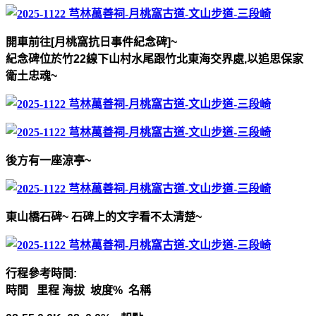
開車前往
[
月桃
窩抗日事件紀念碑
]~
紀念碑位於竹
22
線下山村水尾跟竹北東海交界處
,
以
追思保家
衛土忠魂
~
後方有一座涼亭
~
東山橋石碑
~
石碑上的文字看不太清楚
~
行程參考時間
:
時間
里程
海拔
坡度
%
名稱