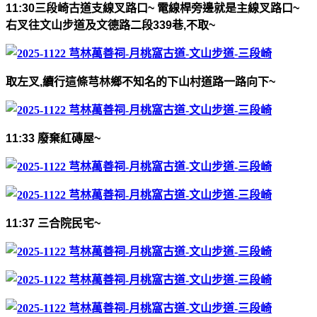
11:30
三段崎古道支線叉路口
~
電線桿旁邊
就是主線叉路口
~
右叉往文山步道及文德路二段
339
巷
,
不取
~
取左叉
,
續行
這條芎林鄉不知名的下山村道路一路向下
~
11:33
廢棄紅磚屋
~
11:37
三合院民宅
~