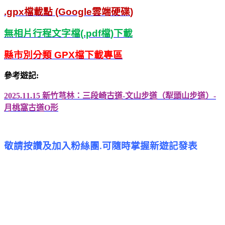
.gpx
檔載點
(Google
雲端硬碟
)
無相片行程文字檔
(.pdf
檔
)
下載
縣市別分類
GPX
檔下載專區
參考遊記
:
2025.11.15
新竹芎林：三段崎古道
-
文山步道（犁頭山步道）
-
月桃窩古道
O
形
敬請按讚及加入粉絲團
可隨時掌握新遊記發表
.