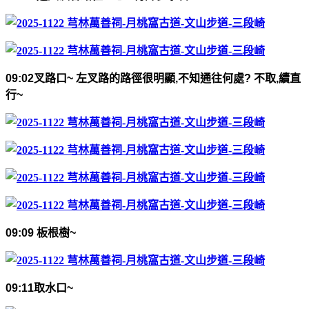
09:02
叉路口
~
左叉路的路徑很明顯
,
不知通往何處
?
不取
,
續直
行
~
09:09
板根樹
~
09:11
取水口
~