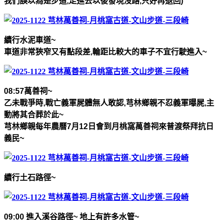
我們誤以為是步道
,
走進去以後發現沒路
,
只好再退回
)
續行水泥車道
~
車道非常狹窄又有點段差
,
輪距比較大的車子不宜行駛進入
~
08:57
萬善祠
~
乙未戰爭時
,
戰亡義軍屍體無人敢認
,
芎林鄉親不忍義軍曝屍
,
主
動將其合葬於此
~
芎林鄉親每年農曆
7
月
12
日會到月桃窩萬善祠來普渡祭拜抗日
義民
~
續行土石路徑
~
09:00
進入溪谷路徑
~
地上有許多水管
~