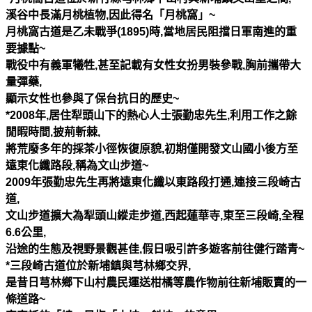
溪谷中長滿月桃植物
,
因此得名「月桃窩」
~
月桃窩古道是乙未戰爭
(1895)
時
,
當地居民阻擋日軍南進的重
要據點
~
戰役中有義軍犧牲
,
甚至記載有女性女扮男裝參戰
,
胸前攜帶大
量彈藥
,
顯示女性也參與了保台抗日的歷史
~
*2008
年
,
居住犁頭山下的熱心人士張勤忠先生
,
利用工作之餘
閒暇時間
,
披荊斬棘
,
將荒廢多年的採茶小徑恢復原貌
,
初期僅開發文山國小後方至
遠東化纖路段
,
稱為文山步道
~
2009
年張勤忠先生再將遠東化纖以東路段打通
,
連接三段崎古
道
,
文山步道擴大為犁頭山縱走步道
,
西起蓮華寺
,
東至三段崎
,
全程
6.6
公里
,
沿途的生態及視野景觀甚佳
,
假日吸引許多遊客前往健行踏青
~
*
三段崎古道位於新埔鎮與芎林鄉交界
,
是昔日芎林鄉下山村農民運送柑橘等農作物前往新埔販賣的一
條道路
~