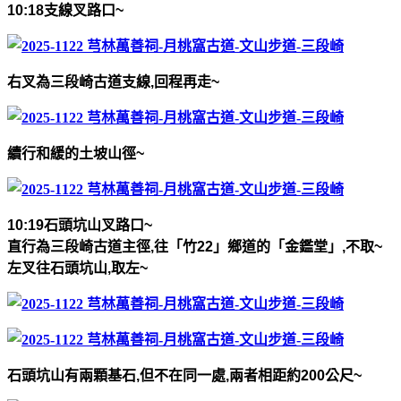
10:18
支線叉路口
~
右叉為三段崎古道支線
,
回程再走
~
續行和緩的土坡山徑
~
10:19
石頭坑山叉路口
~
直行為三段崎古道主徑
,
往「竹
22
」鄉道的「金鑑堂」
,
不取
~
左叉往石頭坑山
,
取左
~
石頭坑山有兩顆基石
,
但不在同一處
,
兩者相距約
200
公尺
~