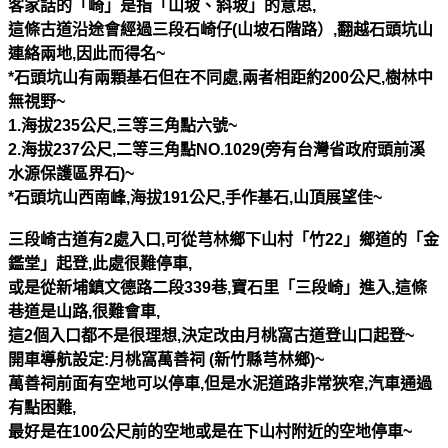
客家話的「崎」是指「山坡、斜坡」的意思
,
這條古道沿途會經過三段石崎仔
(
山坡石階路）
,
翻越石頭坑山
連絡兩地
,
因此而得名
~
*
石頭坑山有兩顆基石但在不同處
,
兩者相距約
200
公尺
,
樹林中
無視野
~
1.
海拔
235
公尺
,
三等三角點六號
~
2.
海拔
237
公尺
,
二等三角點
NO.1029(
旁有台灣省政府頭前溪
水源保護區界石
)~
*
石頭坑山西南峰
,
海拔
191
公尺
,
手作基石
,
山頂展望佳
~
三段崎古道有
2
處入口
,
可從芎林鄉下山村「竹
22
」鄉道的「金
鑑堂」起登
,
此處很難停車
,
或是從新埔鎮文德路二段
339
巷
,
寶石里「三段崎」進入
,
這條
巷道是山路
,
很難會車
,
這
2
個入口都不是很理想
,
決定改由月桃窩古道登山口起登
~
開車導航設定
:
月桃窩萬善祠
(
新竹縣芎林鄉
)~
萬善祠前面有空地可以停車
,
但是水泥道路非常狹窄
,
汽車通過
有點困難
,
最好是在
100
公尺前的空地或是在下山村附近的空地停車
~