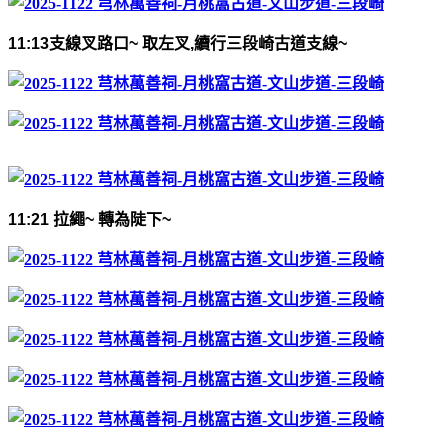
11:13
支線叉路口
~
取左叉
,
續行三段崎古道支線
~
11:21
拉繩
~
轉為陡下
~