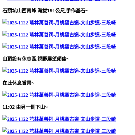
石頭坑山西南峰
,
海拔
191
公尺
,
手作基石
~
山頂設有休息區
,
視野展望頗佳
~
在此休息賞景
~
11:02
由另一側下山
~