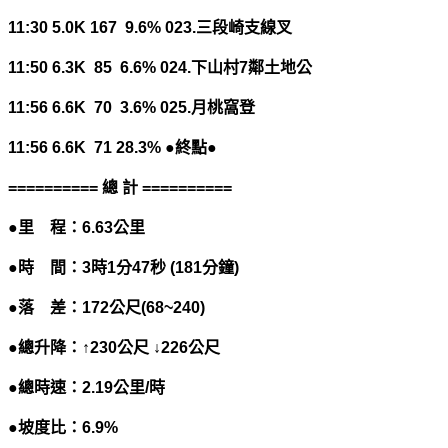
11:30 5.0K 167 9.6% 023.
三段崎支線叉
11:50 6.3K 85 6.6% 024.
下山村
7
鄰土地公
11:56 6.6K 70 3.6% 025.
月桃窩登
11:56 6.6K 71 28.3%
●終點●
==========
總
計
==========
●里 程：
6.63
公里
●時 間：
3
時
1
分
47
秒
(181
分鐘
)
●落 差：
172
公尺
(68~240)
●總升降：↑
230
公尺
↓
226
公尺
●總時速：
2.19
公里
/
時
●坡度比：
6.9%