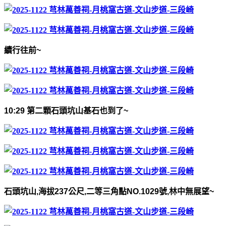
續行往前
~
10:29
第二顆石頭坑山基石也到了
~
石頭坑山
,
海拔
237
公尺
,
二等三角點
NO.1029
號
,
林中無展望
~