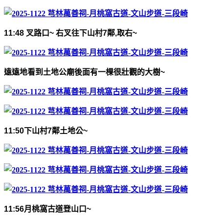
11:48
叉路口
~
右叉往下山村
7
鄰
,
取右
~
遠遠地看到土地公廟後面有一棵很壯觀的大樹
~
11:50
下山村
7
鄰土地公
~
11:56
月桃窩古道登山口
~